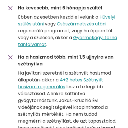
Ha kevesebb, mint 6 hónapja szültél
Ebben az esetben kezdd el velünk a
Hüvelyi
szülés utáni
vagy
Császármetszés utáni
regeneráló programot, vagy ha éppen túl
vagy a szülésen, akkor a
Gyermekágyi torna
tanfolyamot
.
Ha a hasizmod több, mint 1,5 ujjnyira van
szétnyílva
Ha javítani szeretnél a szétnyílt hasizmod
állapotán, akkor a
4+2 hetes Szétnyílt
hasizom regenerálás
lesz a te legjobb
választásod. A linkre kattintva
gyógytornászunk, Jakus-Kruchió Évi
videójának segítségével kitapinthatod a
szétnyílás mértékét. Ha nem tudod
megmérni a szétnyílást, de azt tapasztalod,
hogy emelésnél, cipekedésnél szúr a hasad,