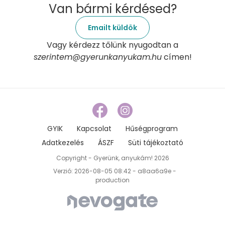
Van bármi kérdésed?
Emailt küldök
Vagy kérdezz tőlünk nyugodtan a
szerintem@gyerunkanyukam.hu
címen!
GYIK
Kapcsolat
Hűségprogram
Adatkezelés
ÁSZF
Süti tájékoztató
Copyright - Gyerünk, anyukám! 2026
Verzió: 2026-08-05 08:42 - a8aa6a9e -
production