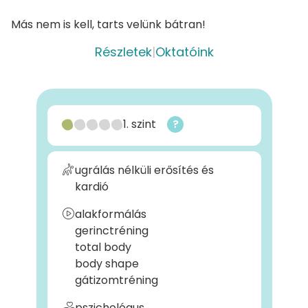
Más nem is kell, tarts velünk bátran!
Részletek
|
Oktatóink
1. szint
?
ugrálás nélküli erősítés és
kardió
alakformálás
gerinctréning
total body
body shape
gátizomtréning
pszichológus,