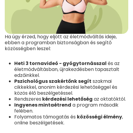
Ha úgy érzed, hogy eljött az életmódváltás ideje,
ebben a programban biztonságban és segítő
közösségben leszel:
Heti 3 tornavideó - gyógytornásszal
és az
életmódváltásban, újrakezdésben tapasztalt
edzőinkkel.
Pszichológus szakértőnk segít
szakmai
cikkekkel, anonim kérdezési lehetőséggel és
közös élő beszélgetéssel.
Rendszeres
kérdezési lehetőség
az oktatóktól.
Ingyenes mintaétrend
a program második
felében.
Folyamatos támogatás és
közösségi élmény
,
online beszélgetések.