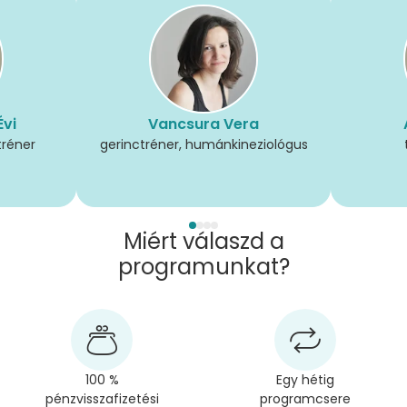
Évi
Vancsura Vera
tréner
gerinctréner, humánkineziológus
Miért válaszd a
programunkat?
100 %
Egy hétig
pénzvisszafizetési
programcsere