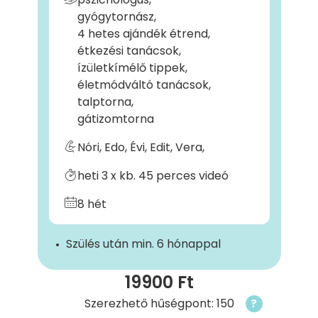
gyógytornász,
4 hetes ajándék étrend,
étkezési tanácsok,
ízületkímélő tippek,
életmódváltó tanácsok,
talptorna,
gátizomtorna
Nóri, Edo, Évi, Edit, Vera,
heti 3 x kb. 45 perces videó
8 hét
Szülés után min. 6 hónappal
19900 Ft
Szerezhető hűségpont: 150
?