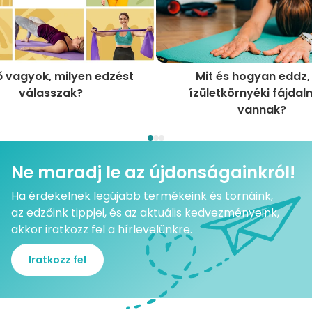
 vagyok, milyen edzést
Mit és hogyan eddz,
válasszak?
ízületkörnyéki fájdal
vannak?
Ne maradj le az újdonságainkról!
Ha érdekelnek legújabb termékeink és tornáink,
az edzőink tippjei, és az aktuális kedvezményeink,
akkor iratkozz fel a hírlevelünkre.
Iratkozz fel