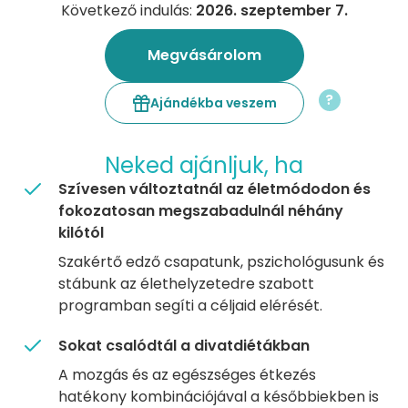
Következő indulás:
2026. szeptember 7.
Megvásárolom
?
Ajándékba veszem
Neked ajánljuk, ha
Szívesen változtatnál az életmódodon és
fokozatosan megszabadulnál néhány
kilótól
Szakértő edző csapatunk, pszichológusunk és
stábunk az élethelyzetedre szabott
programban segíti a céljaid elérését.
Sokat csalódtál a divatdiétákban
A mozgás és az egészséges étkezés
hatékony kombinációjával a későbbiekben is