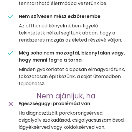
fenntartható életmódba vezetünk be.
Nem szívesen mész edzőterembe
Az otthonod kényelmében, figyelő
tekintetetk nélkül segítünk abban, hogy a
rendszeres mozgás az életed részévé váljon.
Még soha nem mozogtál, bizonytalan vagy,
hogy menni fog-e a torna
Minden gyakorlatot alaposan elmagyarázunk,
fokozatosan építkezünk, a saját ütemedben
fejlődhetsz.
Nem ajánljuk, ha
Egészségügyi problémád van
Ha diagnosztizált porckorongsérved,
csigolyaív szakadásod, csigolyacsuszamlásod,
lágyéksérved vagy köldöksérved van.