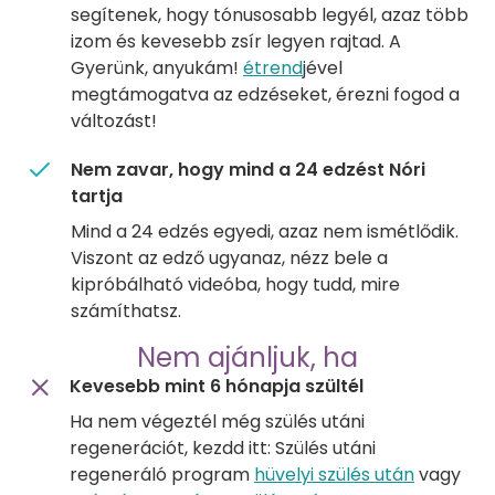
segítenek, hogy tónusosabb legyél, azaz több
izom és kevesebb zsír legyen rajtad. A
Gyerünk, anyukám!
étrend
jével
megtámogatva az edzéseket, érezni fogod a
változást!
Nem zavar, hogy mind a 24 edzést Nóri
tartja
Mind a 24 edzés egyedi, azaz nem ismétlődik.
Viszont az edző ugyanaz, nézz bele a
kipróbálható videóba, hogy tudd, mire
számíthatsz.
Nem ajánljuk, ha
Kevesebb mint 6 hónapja szültél
Ha nem végeztél még szülés utáni
regenerációt, kezdd itt: Szülés utáni
regeneráló program
hüvelyi szülés után
vagy