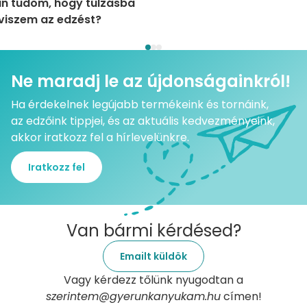
n tudom, hogy túlzásba
viszem az edzést?
Ne maradj le az újdonságainkról!
Ha érdekelnek legújabb termékeink és tornáink,
az edzőink tippjei, és az aktuális kedvezményeink,
akkor iratkozz fel a hírlevelünkre.
Iratkozz fel
Van bármi kérdésed?
Emailt küldök
Vagy kérdezz tőlünk nyugodtan a
szerintem@gyerunkanyukam.hu
címen!