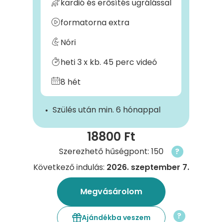
kardió és erősítés ugrálással
formatorna extra
Nóri
heti 3 x kb. 45 perc videó
8 hét
Szülés után min. 6 hónappal
18800 Ft
Szerezhető hűségpont: 150
?
Következő indulás:
2026. szeptember 7.
Megvásárolom
?
Ajándékba veszem