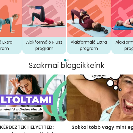
ő Extra
Alakformáló Plusz
Alakformáló Extra
Alakform
gram
program
program
pro
Szakmai blogcikkeink
KÉRDEZTÉK HELYETTED:
Sokkal több vagy mint e