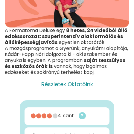
A Formatorna Deluxe egy
8 hetes, 24 videóból álló
edzéssorozat: szuperintenzív alakformálás és
állóképességjavítás
egyetlen oktatótól!
A mozgásprogramot a Gyerünk, anyukám! alapítója,
Kádár-Papp Nóri dolgozta ki - aki szakember és
anyuka is egyben. A programban
saját testsúlyos
és eszközös órák is
vannak, hogy izgalmas
edzéseket és sokirányú terhelést kapj.
Részletek
|
Oktatóink
4. szint
?