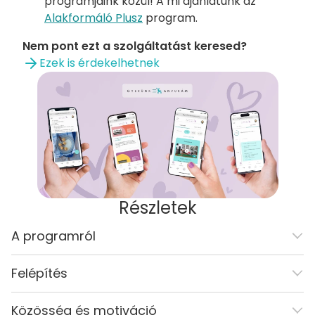
programjaink közül! A mi ajánlatunk az
Alakformáló Plusz
program.
Nem pont ezt a szolgáltatást keresed?
Ezek is érdekelhetnek
Részletek
A programról
Felépítés
Közösség és motiváció