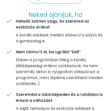
Neked ajánljuk, ha
Haladó szinten vagy, és szereted az
eszközös órákat
A kardió edzések mellett előkerül a súlyzó és
a gumiszalag is.
Nem tántorít el, ha ugrálni “kell”
Ebben a programban főleg a kardió,
állóképességi órákon szökkenünk. Ha nem
szeretnél, akkor is nyugodtan válaszd ezt a
programot, mert lépésre cserélhető minden
szökkenés ;)
Szeretnéd a tükörképeden és a ruháidon is
érezni a változást
A saját testsúlyos és eszközös edzések is