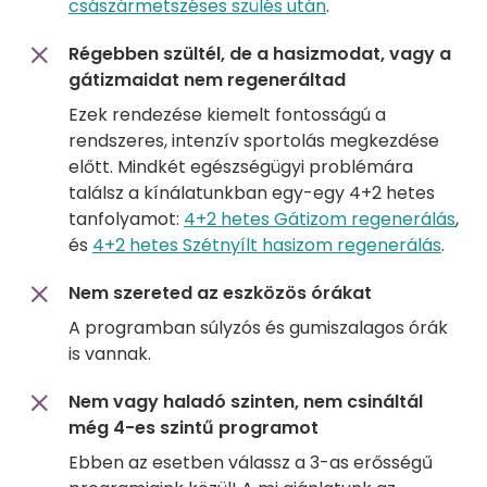
császármetszéses szülés után
.
Régebben szültél, de a hasizmodat, vagy a
gátizmaidat nem regeneráltad
Ezek rendezése kiemelt fontosságú a
rendszeres, intenzív sportolás megkezdése
előtt. Mindkét egészségügyi problémára
találsz a kínálatunkban egy-egy 4+2 hetes
tanfolyamot:
4+2 hetes Gátizom regenerálás
,
és
4+2 hetes Szétnyílt hasizom regenerálás
.
Nem szereted az eszközös órákat
A programban súlyzós és gumiszalagos órák
is vannak.
Nem vagy haladó szinten, nem csináltál
még 4-es szintű programot
Ebben az esetben válassz a 3-as erősségű