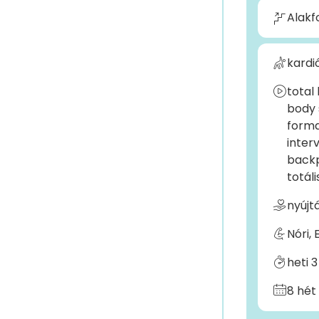
Alakf
kardió
total
body
forma
inter
back
totál
nyújt
Nóri, 
heti 3
8 hét