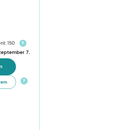
t: 150
?
zeptember 7.
m
?
zem