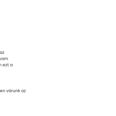
 az
lyam
n ezt a
ben várunk az