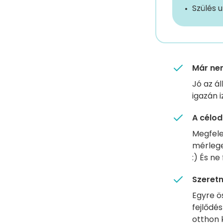
Szülés 
Már nem
Jó az á
igazán 
A célod
Megfele
mérlege
:) És ne
Szeretn
Egyre ö
fejlődé
otthon 