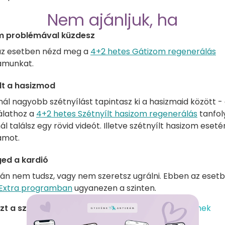
Nem ajánljuk, ha
m problémával küzdesz
z esetben nézd meg a
4+2 hetes Gátizom regenerálás
amunkat.
lt a hasizmod
yinál nagyobb szétnyílást tapintasz ki a hasizmaid között -
álathoz a
4+2 hetes Szétnyílt hasizom regenerálás
tanfo
ál találsz egy rövid videót. Illetve szétnyílt hasizom eseté
amot.
ged a kardió
lán nem tudsz, vagy nem szeretsz ugrálni. Ebben az eset
 Extra programban
ugyanezen a szinten.
zt a szolgáltatást keresed?
Ezek is érdekelhetnek