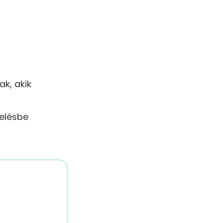
k, akik
elésbe