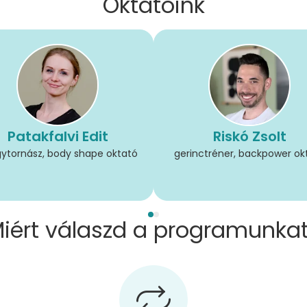
Oktatóink
Patakfalvi Edit
Riskó Zsolt
ytornász, body shape oktató
gerinctréner, backpower ok
iért válaszd a programunka