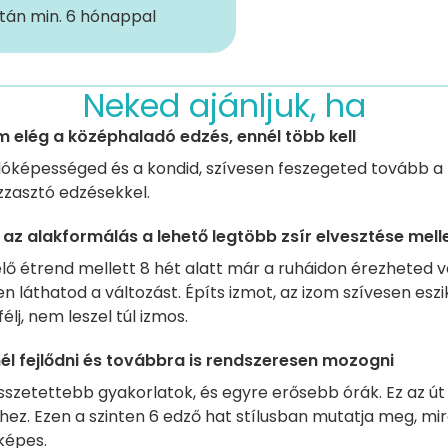
után min. 6 hónappal
Neked ajánljuk, ha
 elég a középhaladó edzés, ennél több kell
llóképességed és a kondid, szívesen feszegeted tovább a
izzasztó edzésekkel.
 az alakformálás a lehető legtöbb zsír elvesztése mell
lő étrend mellett 8 hét alatt már a ruháidon érezheted 
n láthatod a változást. Építs izmot, az izom szívesen eszi
 félj, nem leszel túl izmos.
él fejlődni és továbbra is rendszeresen mozogni
sszetettebb gyakorlatok, és egyre erősebb órák. Ez az út 
shez. Ezen a szinten 6 edző hat stílusban mutatja meg, mi
képes.