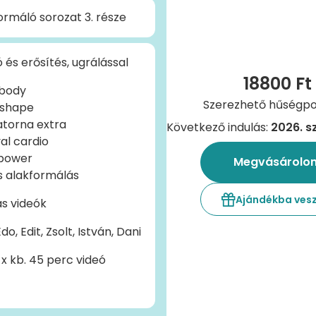
ormáló sorozat 3. része
 és erősítés, ugrálással
18800 Ft
 body
Szerezhető hűségpon
 shape
torna extra
Következő indulás:
2026. s
val cardio
power
Megvásárolo
is alakformálás
Ajándékba ves
ás videók
Edo, Edit, Zsolt, István, Dani
 x kb. 45 perc videó