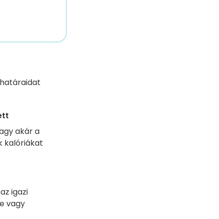
 határaidat
ett
vagy akár a
k kalóriákat
az igazi
re vagy