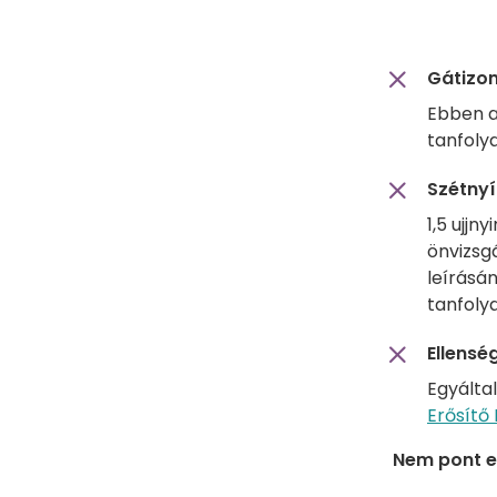
Gátizo
Ebben a
tanfoly
Szétnyí
1,5 ujjn
önvizsg
leírásán
tanfoly
Ellensé
Egyálta
Erősítő
Nem pont e