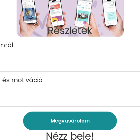
Részletek
mról
 és motiváció
Megvásárolom
Nézz bele!