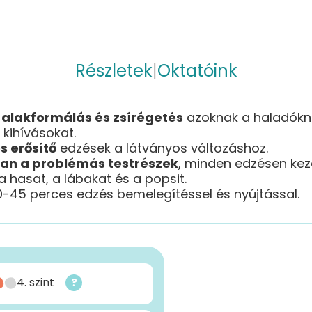
Részletek
|
Oktatóink
 alakformálás és zsírégetés
azoknak a haladókna
 kihívásokat.
s erősítő
edzések a látványos változáshoz.
an a problémás testrészek
, minden edzésen kez
a hasat, a lábakat és a popsit.
0-45 perces edzés bemelegítéssel és nyújtással.
4. szint
?