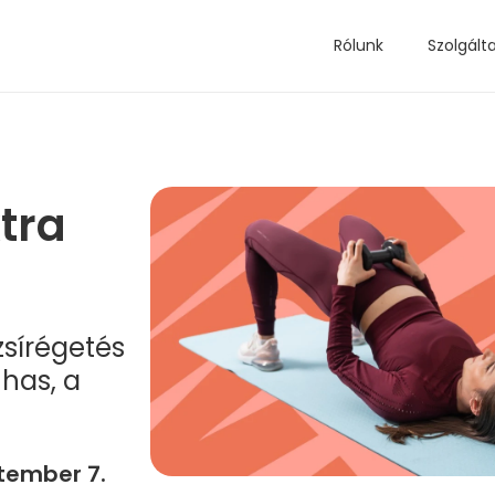
Rólunk
Szolgált
tra
zsírégetés
has, a
tember 7.