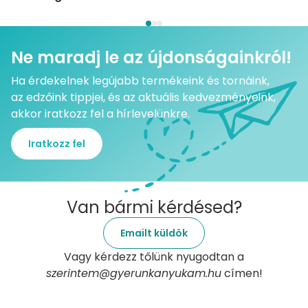
Ne maradj le az újdonságainkról!
Ha érdekelnek legújabb termékeink és tornáink,
az edzőink tippjei, és az aktuális kedvezményeink,
akkor iratkozz fel a hírlevelünkre.
Iratkozz fel
Van bármi kérdésed?
Emailt küldök
Vagy kérdezz tőlünk nyugodtan a
szerintem@gyerunkanyukam.hu
címen!