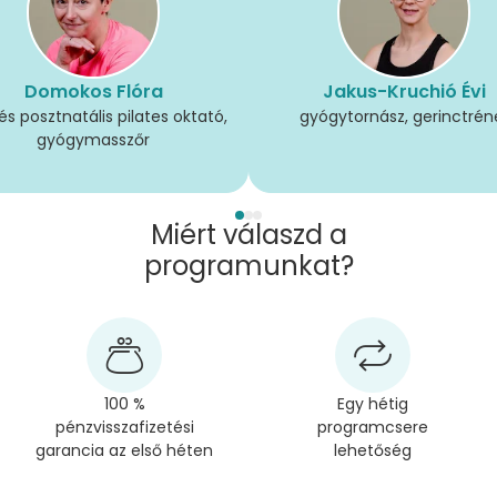
Domokos Flóra
Jakus-Kruchió Évi
és posztnatális pilates oktató,
gyógytornász, gerinctrén
gyógymasszőr
Miért válaszd a
programunkat?
100 %
Egy hétig
pénzvisszafizetési
programcsere
garancia az első héten
lehetőség