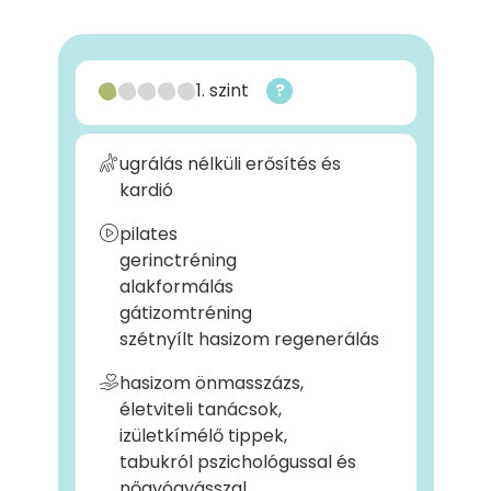
1. szint
?
ugrálás nélküli erősítés és
kardió
pilates
gerinctréning
alakformálás
gátizomtréning
szétnyílt hasizom regenerálás
hasizom önmasszázs,
életviteli tanácsok,
izületkímélő tippek,
tabukról pszichológussal és
nőgyógyásszal,