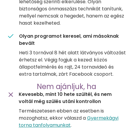
lehetőség szerinti elkerülése. Olyan
biztonságos önmasszázs technikát tanítunk,
mellyel nemcsak a hegedet, hanem az egész
hasat kezelheted.
Olyan programot keresel, ami másoknak
bevált
Heti 3 tornával 8 hét alatt látványos változást
érhetsz el. Végig fogjuk a kezed: közös
állapotfelmérés és rajt, 24 tornavideó és
extra tartalmak, zárt Facebook csoport.
Nem ajánljuk, ha
Kevesebb, mint 10 hete szültél, és nem
voltál még szülés utáni kontrollon
Természetesen ebben az esetben is
mozoghatsz, ekkor válaszd a
Gyermekágyi
torna tanfolyamunkat
.