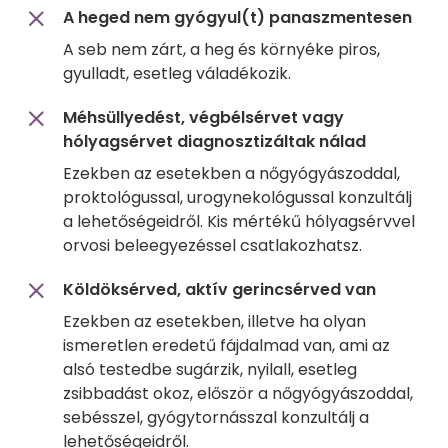
A heged nem gyógyul(t) panaszmentesen
A seb nem zárt, a heg és környéke piros,
gyulladt, esetleg váladékozik.
Méhsüllyedést, végbélsérvet vagy
hólyagsérvet diagnosztizáltak nálad
Ezekben az esetekben a nőgyógyászoddal,
proktológussal, urogynekológussal konzultálj
a lehetőségeidről. Kis mértékű hólyagsérvvel
orvosi beleegyezéssel csatlakozhatsz.
Köldöksérved, aktív gerincsérved van
Ezekben az esetekben, illetve ha olyan
ismeretlen eredetű fájdalmad van, ami az
alsó testedbe sugárzik, nyilall, esetleg
zsibbadást okoz, először a nőgyógyászoddal,
sebésszel, gyógytornásszal konzultálj a
lehetőségeidről.