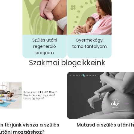
Szülés utáni
Gyermekágyi
regeneráló
torna tanfolyam
program
Szakmai blogcikkeink
 térjünk vissza a szülés
Mutasd a szülés utáni 
utáni mozgáshoz?