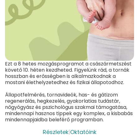
Ezt a 8 hetes mozgásprogramot a császármetszést
követő 10. héten kezdheted. Figyelünk rád, a tornák
hosszban és erősségben is alkalmazkodnak a
mostani élethelyzetedhez és fizikai állapotodhoz.
Állapotfelmérés, tornavideók, has- és gátizom
regenerálás, hegkezelés, gyakorlatias tudástár,
nőgyógyász és pszichológus szakmai támogatása,
mindennapi hasznos tippek egy komplex, a kisbabás
mindennapjaidba beleférő programban.
Részletek
|
Oktatóink