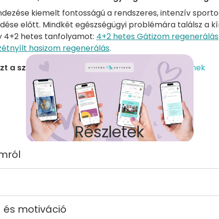
ndezése kiemelt fontosságú a rendszeres, intenzív sporto
ése előtt. Mindkét egészségügyi problémára találsz a k
 4+2 hetes tanfolyamot:
4+2 hetes Gátizom regenerálás
zétnyílt hasizom regenerálás
.
zt a szolgáltatást keresed?
Ezek is érdekelhetnek
Részletek
mról
 és motiváció