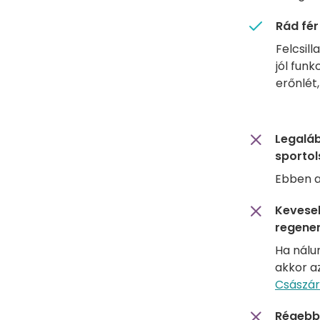
Rád fér
Felcsill
jól funk
erőnlét
Legaláb
sportol
Ebben a
Keveseb
regener
Ha nálu
akkor a
Császár
Régebbe