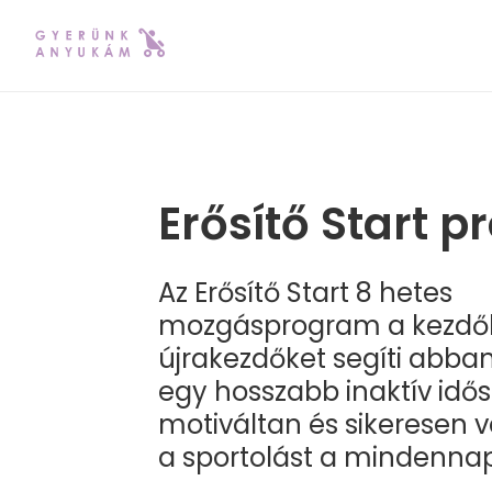
Erősítő Start 
Az Erősítő Start 8 hetes
mozgásprogram a kezdők
újrakezdőket segíti abba
egy hosszabb inaktív idős
motiváltan és sikeresen 
a sportolást a mindennap