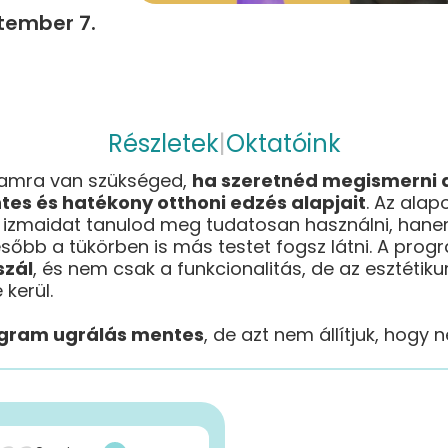
tember 7.
Részletek
|
Oktatóink
ramra van szükséged,
ha szeretnéd megismerni 
es és hatékony otthoni edzés alapjait
. Az ala
izmaidat tanulod meg tudatosan használni, hane
sőbb a tükörben is más testet fogsz látni. A pro
szál
, és nem csak a funkcionalitás, de az esztétiku
 kerül.
rogram ugrálás mentes
, de azt nem állítjuk, hogy