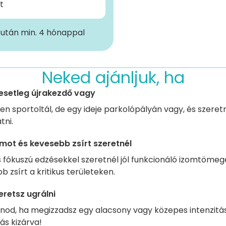
t
 után min. 4 hónappal
Neked ajánljuk, ha
esetleg újrakezdő vagy
n sportoltál, de egy ideje parkolópályán vagy, és szeretné
tni.
mot és kevesebb zsírt szeretnél
s fókuszú edzésekkel szeretnél jól funkcionáló izomtömeg
 zsírt a kritikus területeken.
retsz ugrálni
od, ha megizzadsz egy alacsony vagy közepes intenzitás
ás kizárva!