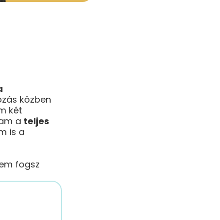
a
pozás közben
m két
gram a
teljes
m is a
 nem fogsz