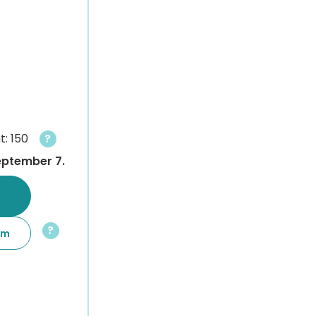
: 150
?
eptember 7.
?
em