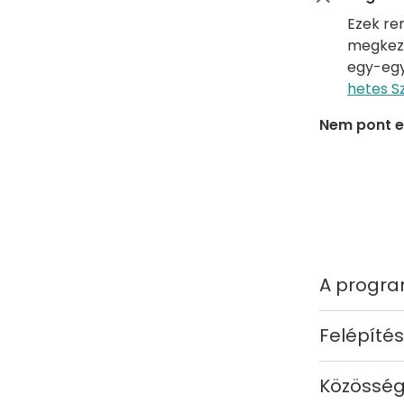
Ezek re
megkezd
egy-egy
hetes S
Nem pont e
A progra
Felépítés
Közösség