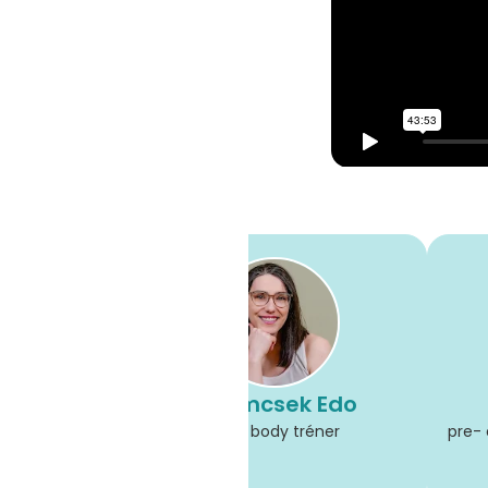
p Nóri
Adamcsek Edo
 anyukám!
total body tréner
pre- 
a