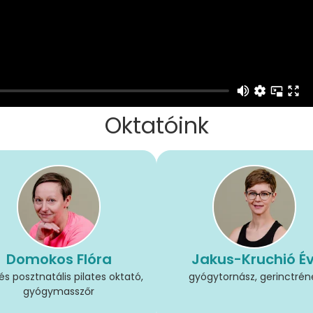
Oktatóink
Domokos Flóra
Jakus-Kruchió Év
és posztnatális pilates oktató,
gyógytornász, gerinctrén
gyógymasszőr