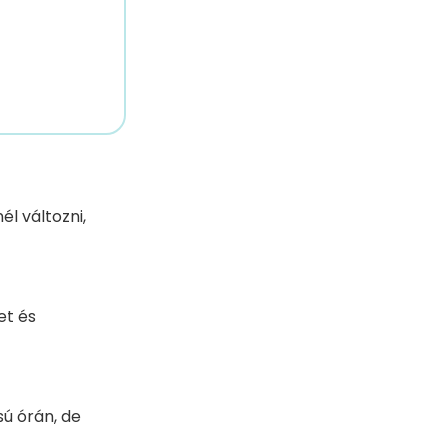
l változni,
et és
ú órán, de