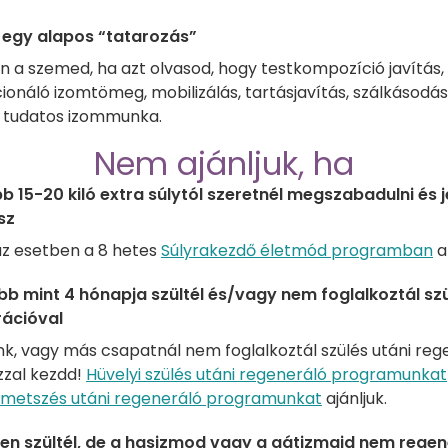
 egy alapos “tatarozás”
an a szemed, ha azt olvasod, hogy testkompozíció javítás,
cionáló izomtömeg, mobilizálás, tartásjavítás, szálkásodás
, tudatos izommunka.
Nem ajánljuk, ha
b 15-20 kiló extra súlytól szeretnél megszabadulni és 
sz
z esetben a 8 hetes
Súlyrakezdő életmód programban
a
b mint 4 hónapja szültél és/vagy nem foglalkoztál szü
ációval
nk, vagy más csapatnál nem foglalkoztál szülés utáni reg
zzal kezdd!
Hüvelyi szülés utáni regeneráló programunkat
metszés utáni regeneráló programunkat
ajánljuk.
n szültél, de a hasizmod vagy a gátizmaid nem regen