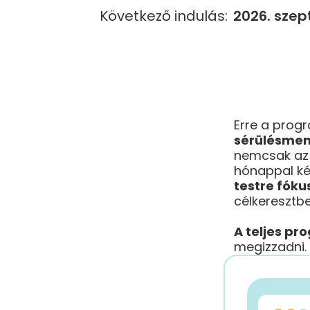
Következő indulás:
2026. szep
Erre a prog
sérülésment
nemcsak az 
hónappal ké
testre fóku
célkeresztbe
A teljes p
megizzadni.