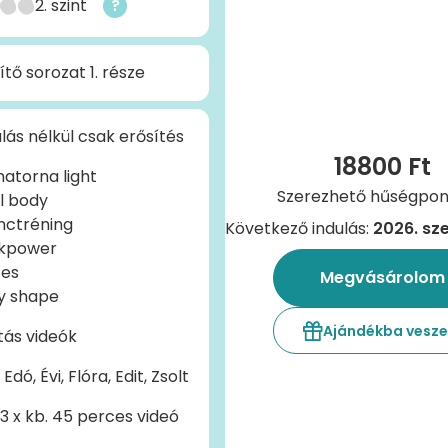
2. szint
?
ítő sorozat 1. része
lás nélkül csak erősítés
18800 Ft
atorna light
Szerezhető hűségpont
l body
nctréning
Következő indulás:
2026. sz
kpower
tes
Megvásárolom
y shape
Ajándékba vesz
tás videók
 Edó, Évi, Flóra, Edit, Zsolt
 3 x kb. 45 perces videó