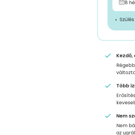
8 hé
Szülés
Kezdő, 
Régebbe
változta
Több iz
Erősíté
kevesebb
Nem sze
Nem bán
az ugrál