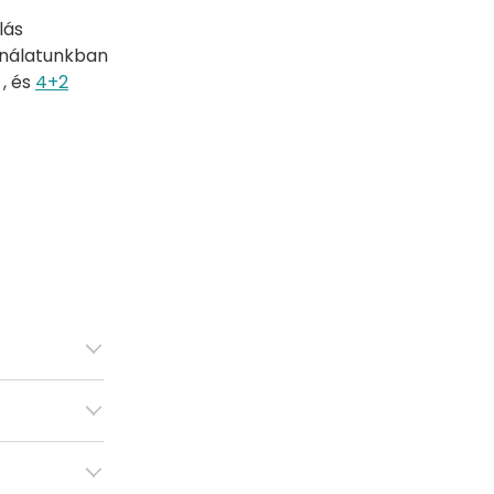
lás
ínálatunkban
, és
4+2