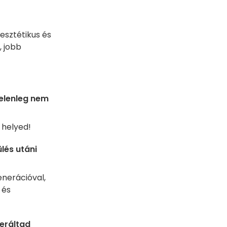
 esztétikus és
, jobb
jelenleg nem
 helyed!
lés utáni
enerációval,
és
eráltad