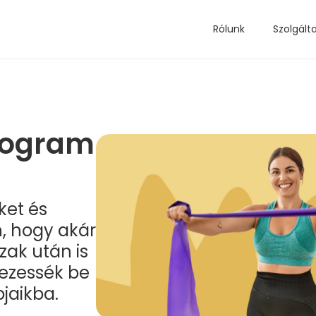
Rólunk
Szolgált
program
et és
n, hogy akár
zak után is
vezessék be
jaikba.