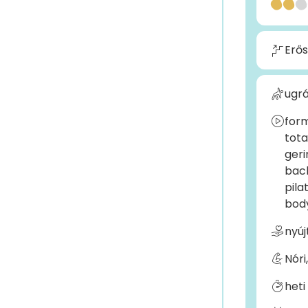
Erős
ugrá
form
tota
geri
bac
pila
bod
nyúj
Nóri,
heti