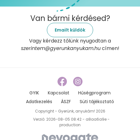
Van bármi kérdésed?
Emailt küldök
Vagy kérdezz tőlünk nyugodtan a
szerintem@gyerunkanyukam.hu
címen!
GYIK
Kapcsolat
Hűségprogram
Adatkezelés
ÁSZF
Süti tájékoztató
Copyright - Gyerünk, anyukám! 2026
Verzió: 2026-08-05 08:42 - a8aa6a9e -
production