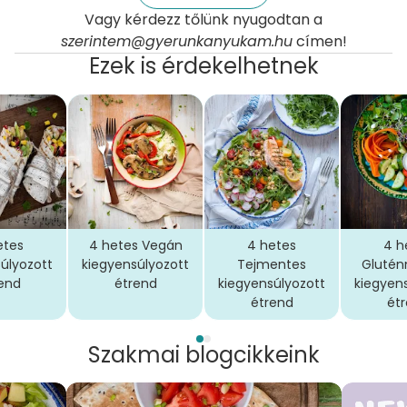
Vagy kérdezz tőlünk nyugodtan a
szerintem@gyerunkanyukam.hu
címen!
Ezek is érdekelhetnek
etes
4 hetes Vegán
4 hetes
4 h
úlyozott
kiegyensúlyozott
Tejmentes
Gluté
end
étrend
kiegyensúlyozott
kiegyen
étrend
ét
Szakmai blogcikkeink