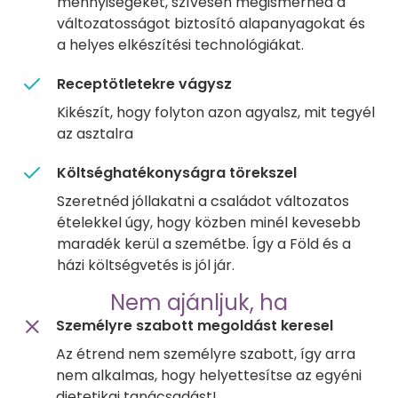
mennyiségeket, szívesen megismernéd a
változatosságot biztosító alapanyagokat és
a helyes elkészítési technológiákat.
Receptötletekre vágysz
Kikészít, hogy folyton azon agyalsz, mit tegyél
az asztalra
Költséghatékonyságra törekszel
Szeretnéd jóllakatni a családot változatos
ételekkel úgy, hogy közben minél kevesebb
maradék kerül a szemétbe. Így a Föld és a
házi költségvetés is jól jár.
Nem ajánljuk, ha
Személyre szabott megoldást keresel
Az étrend nem személyre szabott, így arra
nem alkalmas, hogy helyettesítse az egyéni
dietetikai tanácsadást!