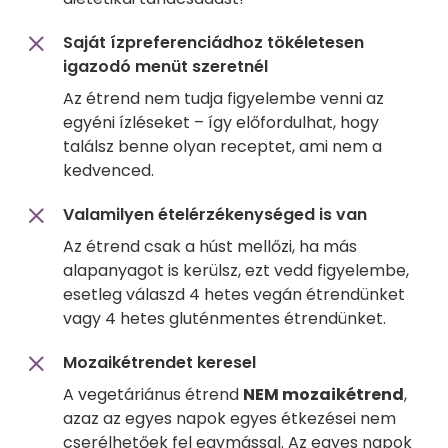
Saját ízpreferenciádhoz tökéletesen
igazodó menüt szeretnél
Az étrend nem tudja figyelembe venni az
egyéni ízléseket – így előfordulhat, hogy
találsz benne olyan receptet, ami nem a
kedvenced.
Valamilyen ételérzékenységed is van
Az étrend csak a húst mellőzi, ha más
alapanyagot is kerülsz, ezt vedd figyelembe,
esetleg válaszd 4 hetes vegán étrendünket
vagy 4 hetes gluténmentes étrendünket.
Mozaikétrendet keresel
A vegetáriánus étrend
NEM mozaikétrend
,
azaz az egyes napok egyes étkezései nem
cserélhetőek fel egymással. Az egyes napok