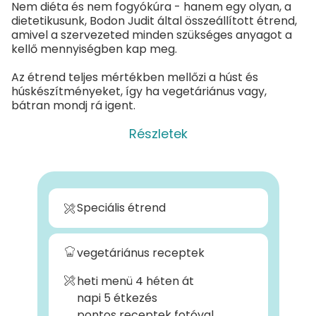
Nem diéta és nem fogyókúra - hanem egy olyan, a
dietetikusunk, Bodon Judit által összeállított étrend,
amivel a szervezeted minden szükséges anyagot a
kellő mennyiségben kap meg.
Az étrend teljes mértékben mellőzi a húst és
húskészítményeket, így ha vegetáriánus vagy,
bátran mondj rá igent.
Részletek
Speciális étrend
vegetáriánus receptek
heti menü 4 héten át
napi 5 étkezés
pontos receptek fotóval