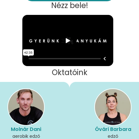
Nézz bele!
Oktatóink
Molnár Dani
Óvári Barbara
aerobik edző
edző