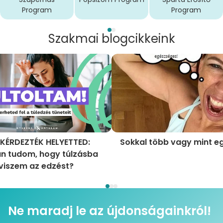
Program
Program
Szakmai blogcikkeink
KÉRDEZTÉK HELYETTED:
Sokkal több vagy mint e
n tudom, hogy túlzásba
viszem az edzést?
Ne maradj le az újdonságainkról!