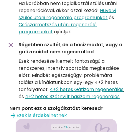
Ha korábban nem foglalkoztál szülés utáni
regenerációval, akkor azzal kezdd!
Hüvelyi
szülés utáni regeneráló programunkat
és
Császármetszés utáni regeneráló
programunkat
ajánljuk.
Régebben szültél, de a hasizmodat, vagy a
gátizmaidat nem regeneráltad
Ezek rendezése kiemelt fontosságú a
rendszeres, intenzív sportolás megkezdése
előtt. Mindkét egészségügyi problémára
találsz a kínálatunkban egy-egy 4+2 hetes
tanfolyamot:
4+2 hetes Gátizom regenerálás
,
és
4+2 hetes Szétnyílt hasizom regenerálás
.
Nem pont ezt a szolgáltatást keresed?
Ezek is érdekelhetnek