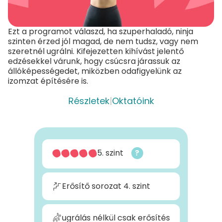
Ezt a programot válaszd, ha szuperhaladó, ninja
szinten érzed jól magad, de nem tudsz, vagy nem
szeretnél ugrálni. Kifejezetten kihívást jelentő
edzésekkel várunk, hogy csúcsra járassuk az
állóképességedet, miközben odafigyelünk az
izomzat építésére is.
Részletek
|
Oktatóink
5. szint
?
Erősítő sorozat 4. szint
ugrálás nélkül csak erősítés