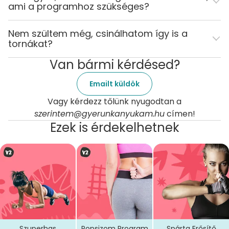
ami a programhoz szükséges?
Nem szültem még, csinálhatom így is a
tornákat?
Van bármi kérdésed?
Emailt küldök
Vagy kérdezz tőlünk nyugodtan a
szerintem@gyerunkanyukam.hu
címen!
Ezek is érdekelhetnek
Szuperhas
Popsizom Program
Spárta Erősítő