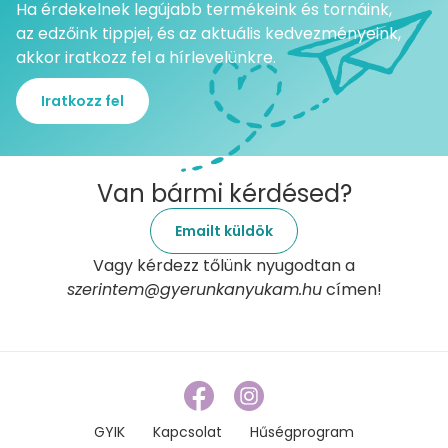
Ha érdekelnek legújabb termékeink és tornáink,
az edzőink tippjei, és az aktuális kedvezményeink,
akkor iratkozz fel a hírlevelünkre.
Iratkozz fel
Van bármi kérdésed?
Emailt küldök
Vagy kérdezz tőlünk nyugodtan a
szerintem@gyerunkanyukam.hu
címen!
GYIK
Kapcsolat
Hűségprogram