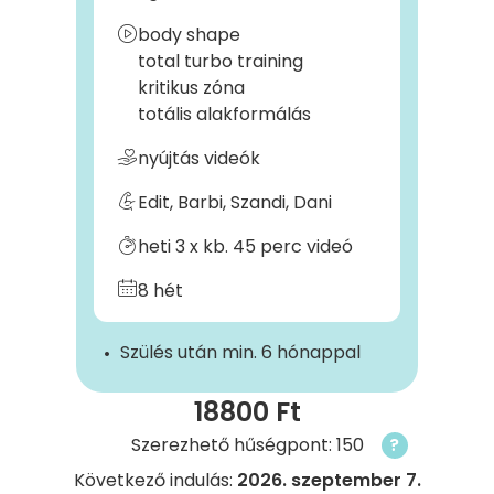
body shape
total turbo training
kritikus zóna
totális alakformálás
nyújtás videók
Edit, Barbi, Szandi, Dani
heti 3 x kb. 45 perc videó
8 hét
Szülés után min. 6 hónappal
18800 Ft
Szerezhető hűségpont: 150
?
Következő indulás:
2026. szeptember 7.