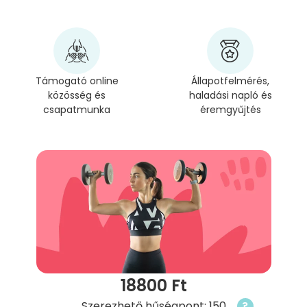
Támogató online
Állapotfelmérés,
közösség és
haladási napló és
csapatmunka
éremgyűjtés
18800 Ft
Szerezhető hűségpont: 150
?