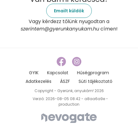
Emailt küldök
Vagy kérdezz tőlünk nyugodtan a
szerintem@gyerunkanyukam.hu
címen!
GYIK
Kapcsolat
Hűségprogram
Adatkezelés
ÁSZF
Süti tájékoztató
Copyright - Gyerünk, anyukám! 2026
Verzió: 2026-08-05 08:42 - a8aa6a9e -
production