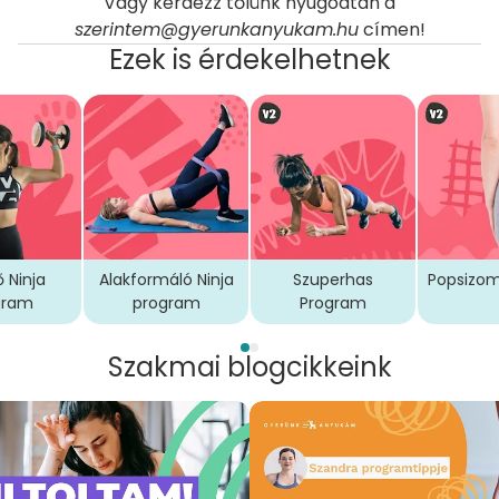
Vagy kérdezz tőlünk nyugodtan a
szerintem@gyerunkanyukam.hu
címen!
Ezek is érdekelhetnek
ő Ninja
Alakformáló Ninja
Szuperhas
Popsizo
gram
program
Program
Szakmai blogcikkeink