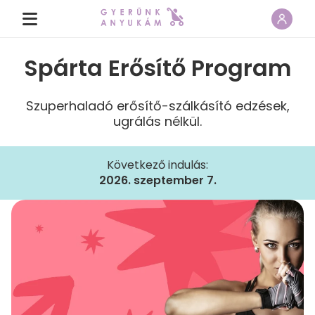
Spárta Erősítő Program
Szuperhaladó erősítő-szálkásító edzések,
ugrálás nélkül.
Következő indulás:
2026. szeptember 7.