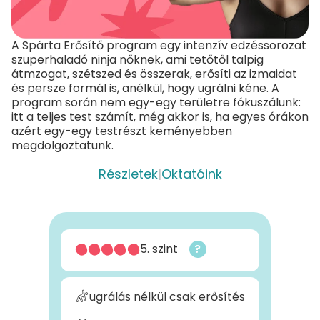
A Spárta Erősítő program egy intenzív edzéssorozat
szuperhaladó ninja nőknek, ami tetőtől talpig
átmzogat, szétszed és összerak, erősíti az izmaidat
és persze formál is, anélkül, hogy ugrálni kéne. A
program során nem egy-egy területre fókuszálunk:
itt a teljes test számít, még akkor is, ha egyes órákon
azért egy-egy testrészt keményebben
megdolgoztatunk.
Részletek
|
Oktatóink
5. szint
?
ugrálás nélkül csak erősítés