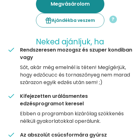
Megvásárolom
?
Ajándékba veszem
Neked ajánljuk, ha
Rendszeresen mozogsz és szuper kondiban
vagy
Sőt, akár még emelnél is téten! Megígérjük,
hogy edzőcucc és tornaszőnyeg nem marad
szárazon egyik edzés után sem! ;)
Kifejezetten urálásmentes
edzésprogramot keresel
Ebben a programban kizárólag szökkenés
nélküli gyakorlatokkal operálunk.
Az abszolút csúcsformára gyúrsz