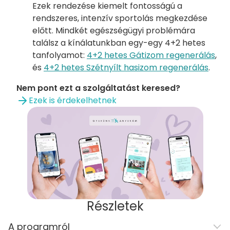
Ezek rendezése kiemelt fontosságú a
rendszeres, intenzív sportolás megkezdése
előtt. Mindkét egészségügyi problémára
találsz a kínálatunkban egy-egy 4+2 hetes
tanfolyamot:
4+2 hetes Gátizom regenerálás
,
és
4+2 hetes Szétnyílt hasizom regenerálás
.
Nem pont ezt a szolgáltatást keresed?
Ezek is érdekelhetnek
Részletek
A programról