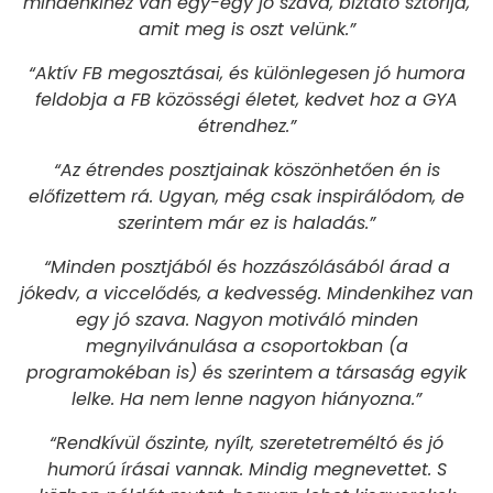
mindenkihez van egy-egy jó szava, bíztató sztorija,
amit meg is oszt velünk.”
“Aktív FB megosztásai, és különlegesen jó humora
feldobja a FB közösségi életet, kedvet hoz a GYA
étrendhez.”
“Az étrendes posztjainak köszönhetően én is
előfizettem rá. Ugyan, még csak inspirálódom, de
szerintem már ez is haladás.”
“Minden posztjából és hozzászólásából árad a
jókedv, a viccelődés, a kedvesség. Mindenkihez van
egy jó szava. Nagyon motiváló minden
megnyilvánulása a csoportokban (a
programokéban is) és szerintem a társaság egyik
lelke. Ha nem lenne nagyon hiányozna.”
“Rendkívül őszinte, nyílt, szeretetreméltó és jó
humorú írásai vannak. Mindig megnevettet. S