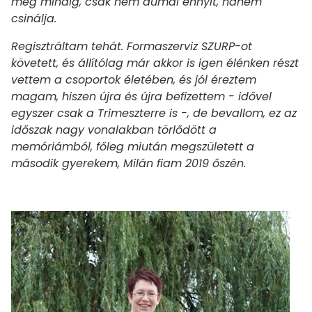
még mindig, csak nem dumál ennyit, hanem
csinálja.
Regisztráltam tehát. Formaszerviz SZURP-ot
követett, és állítólag már akkor is igen élénken részt
vettem a csoportok életében, és jól éreztem
magam, hiszen újra és újra befizettem - idővel
egyszer csak a Trimeszterre is -, de bevallom, ez az
időszak nagy vonalakban törlődött a
memóriámból, főleg miután megszületett a
második gyerekem, Milán fiam 2019 őszén.