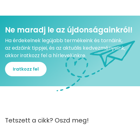
Ne maradj le az újdonságainkról!
Ha érdekelnek legújabb termékeink és tornáink,
az edzőink tippjei, és az aktuális kedvezményeink,
akkor iratkozz fel a hírlevelünkre.
Iratkozz fel
Tetszett a cikk? Oszd meg!