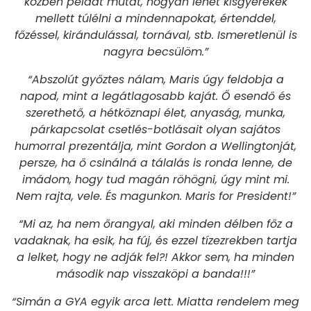
közben példát mutat, hogyan lehet kisgyerekek
mellett túlélni a mindennapokat, értenddel,
főzéssel, kirándulással, tornával, stb. Ismeretlenül is
nagyra becsülöm.”
“Abszolút győztes nálam, Maris úgy feldobja a
napod, mint a legátlagosabb kaját. Ő esendő és
szerethető, a hétköznapi élet, anyaság, munka,
párkapcsolat csetlés-botlásait olyan sajátos
humorral prezentálja, mint Gordon a Wellingtonját,
persze, ha ő csinálná a tálalás is ronda lenne, de
imádom, hogy tud magán röhögni, úgy mint mi.
Nem rajta, vele. És magunkon. Maris for President!”
“Mi az, ha nem őrangyal, aki minden délben főz a
vadaknak, ha esik, ha fúj, és ezzel tízezrekben tartja
a lelket, hogy ne adják fel?! Akkor sem, ha minden
második nap visszaköpi a banda!!!”
“Simán a GYA egyik arca lett. Miatta rendelem meg