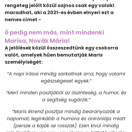
rengeteg jelölt közül sajnos csak egy valaki
maradhat, aki a 2021-es évben elnyeri ezt a
nemes címet -
ő pedig nem más, mint mindenki
Marisa, Novák Mária!
A jelölések közül összeszedtünk egy csokorra
valót, amelyek hűen bemutatják Maris
személyiségét:
“A napi írásai mindig sarkallnak arra, hogy valami
egészségeset egyek.”
“Mert minden posztjából az őszinteség, a humor, és
a segítség sugárzik.”
“Maris étrend posztjai mindig bearanyozzák a
napomat, leginkább a humora és öniróniája miatt
(persze a kaják se rosszak). Ezen kívül mindig