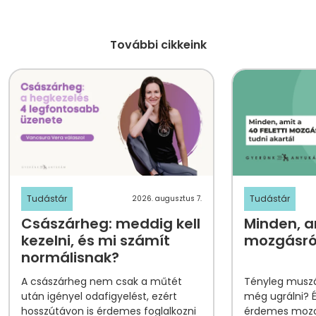
További cikkeink
Tudástár
Tudástár
2026. augusztus 7.
Császárheg: meddig kell
Minden, am
kezelni, és mi számít
mozgásról
normálisnak?
A császárheg nem csak a műtét
Tényleg muszá
után igényel odafigyelést, ezért
még ugrálni? 
hosszútávon is érdemes foglalkozni
érdemes mozog