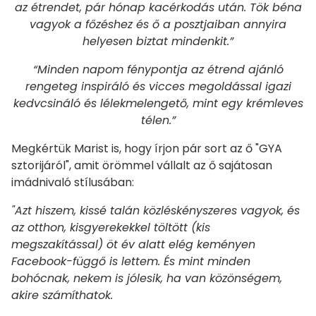
az étrendet, pár hónap kacérkodás után. Tök béna
vagyok a főzéshez és ő a posztjaiban annyira
helyesen biztat mindenkit.”
“Minden napom fénypontja az étrend ajánló
rengeteg inspiráló és vicces megoldással igazi
kedvcsináló és lélekmelengető, mint egy krémleves
télen.”
Megkértük Marist is, hogy írjon pár sort az ő "GYA
sztorijáról", amit örömmel vállalt az ő sajátosan
imádnivaló stílusában:
"Azt hiszem, kissé talán közléskényszeres vagyok, és
az otthon, kisgyerekekkel töltött (kis
megszakítással) öt év alatt elég keményen
Facebook-függő is lettem. És mint minden
bohócnak, nekem is jólesik, ha van közönségem,
akire számíthatok.