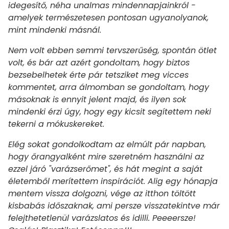
idegesítő, néha unalmas mindennapjainkról -
amelyek természetesen pontosan ugyanolyanok,
mint mindenki másnál.
Nem volt ebben semmi tervszerűség, spontán ötlet
volt, és bár azt azért gondoltam, hogy biztos
bezsebelhetek érte pár tetsziket meg vicces
kommentet, arra álmomban se gondoltam, hogy
másoknak is ennyit jelent majd, és ilyen sok
mindenki érzi úgy, hogy egy kicsit segítettem neki
tekerni a mókuskereket.
Elég sokat gondolkodtam az elmúlt pár napban,
hogy őrangyalként mire szeretném használni az
ezzel járó "varázserőmet", és hát megint a saját
életemből merítettem inspirációt. Alig egy hónapja
mentem vissza dolgozni, vége az itthon töltött
kisbabás időszaknak, ami persze visszatekintve már
felejthetetlenül varázslatos és idilli. Peeeersze!