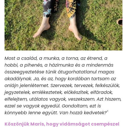
Most a család, a munka, a torna, az étrend, a
hobbi, a pihenés, a házimunka és a mindenmás
összeegyeztetése tűnik átugorhatatlanul magas
akadálynak. Ja, és az, hogy kordában tartsam az
onlájn jelenlétemet. Szervezek, tervezek, felkészülök,
jegyzetelek, emlékeztetek, előkészítek, elfáradok,
elfelejtem, utálatos vagyok, veszekszem. Azt hiszem,
ezzel se vagyok egyedül. Gondoltam, ezt is
könnyebb lenne együtt. Van hozzá kedvetek?"
Köszönjük Maris, hogy vidámságot csempészel