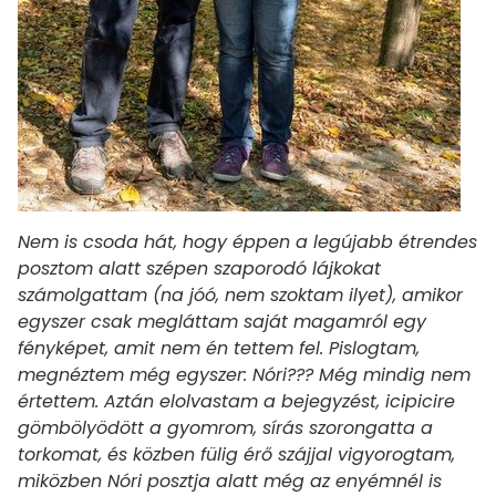
Nem is csoda hát, hogy éppen a legújabb étrendes
posztom alatt szépen szaporodó lájkokat
számolgattam (na jóó, nem szoktam ilyet), amikor
egyszer csak megláttam saját magamról egy
fényképet, amit nem én tettem fel. Pislogtam,
megnéztem még egyszer: Nóri??? Még mindig nem
értettem. Aztán elolvastam a bejegyzést, icipicire
gömbölyödött a gyomrom, sírás szorongatta a
torkomat, és közben fülig érő szájjal vigyorogtam,
miközben Nóri posztja alatt még az enyémnél is