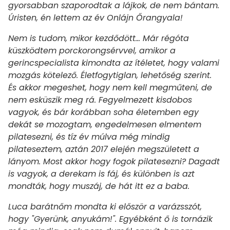
gyorsabban szaporodtak a lájkok, de nem bántam.
Úristen, én lettem az év Onlájn Őrangyala!
Nem is tudom, mikor kezdődött... Már régóta
küszködtem porckorongsérvvel, amikor a
gerincspecialista kimondta az ítéletet, hogy valami
mozgás kötelező. Életfogytiglan, lehetőség szerint.
És akkor megeshet, hogy nem kell megműteni, de
nem esküszik meg rá. Fegyelmezett kisdobos
vagyok, és bár korábban soha életemben egy
dekát se mozogtam, engedelmesen elmentem
pilatesezni, és tíz év múlva még mindig
pilateseztem, aztán 2017 elején megszületett a
lányom. Most akkor hogy fogok pilatesezni? Dagadt
is vagyok, a derekam is fáj, és különben is azt
mondták, hogy muszáj, de hát itt ez a baba.
Luca barátnőm mondta ki először a varázsszót,
hogy "Gyerünk, anyukám!". Egyébként ő is tornázik