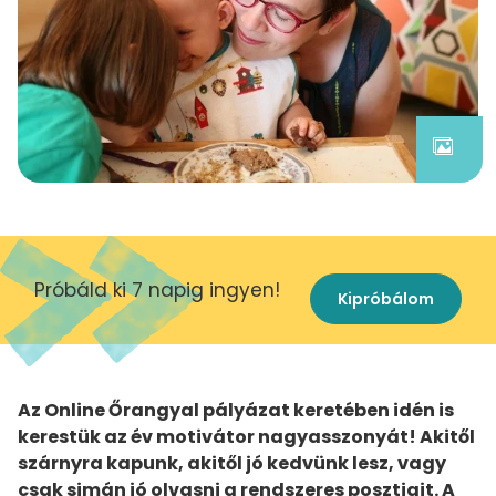
Próbáld ki 7 napig ingyen!
Kipróbálom
Az Online Őrangyal pályázat keretében idén is
kerestük az év motivátor nagyasszonyát! Akitől
szárnyra kapunk, akitől jó kedvünk lesz, vagy
csak simán jó olvasni a rendszeres posztjait. A