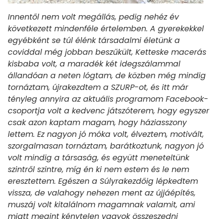
Innentől nem volt megállás, pedig nehéz év
következett mindenféle értelemben. A gyerekekkel
egyébként se túl élénk társadalmi életünk a
coviddal még jobban beszűkült, Ketteske macerás
kisbaba volt, a maradék két idegszálammal
állandóan a neten lógtam, de közben még mindig
tornáztam, újrakezdtem a SZURP-ot, és itt már
tényleg annyira az aktuális programom Facebook-
csoportja volt a kedvenc játszóterem, hogy egyszer
csak azon kaptam magam, hogy háziasszony
lettem. Ez nagyon jó móka volt, élveztem, motivált,
szorgalmasan tornáztam, barátkoztunk, nagyon jó
volt mindig a társaság, és együtt meneteltünk
szintről szintre, míg én ki nem estem és le nem
eresztettem. Egészen a Súlyrakezdőig lépkedtem
vissza, de valahogy nehezen ment az újjáépítés,
muszáj volt kitalálnom magamnak valamit, ami
miatt megint kénytelen vagyok összeszedni