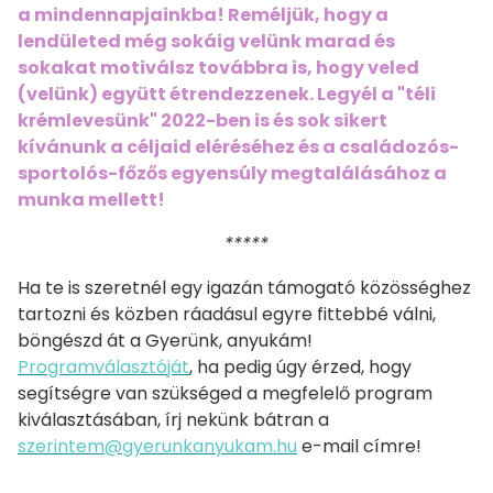
a mindennapjainkba! Reméljük, hogy a
lendületed még sokáig velünk marad és
sokakat motiválsz továbbra is, hogy veled
(velünk) együtt étrendezzenek. Legyél a "téli
krémlevesünk" 2022-ben is és sok sikert
kívánunk a céljaid eléréséhez és a családozós-
sportolós-főzős egyensúly megtalálásához a
munka mellett!
****
*
Ha te is szeretnél egy igazán támogató közösséghez
tartozni és közben ráadásul egyre fittebbé válni,
böngészd át a Gyerünk, anyukám!
Programválasztóját
, ha pedig úgy érzed, hogy
segítségre van szükséged a megfelelő program
kiválasztásában, írj nekünk bátran a
szerintem@gyerunkanyukam.hu
e-mail címre!