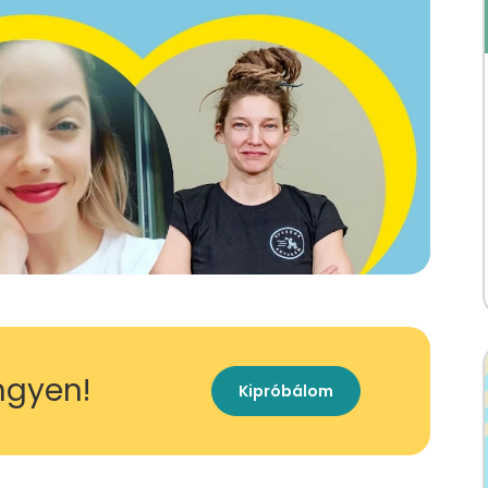
ingyen!
Kipróbálom