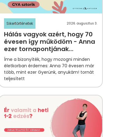
Sikertörténetek
2026. augusztus 3.
Hálás vagyok azért, hogy 70
évesen így működöm - Anna
ezer tornapontjának
története
Íme a bizonyíték, hogy mozogni minden
életkorban érdemes: Anna 70 évesen már
több, mint ezer Gyerünk, anyukám! tornát
teljesített