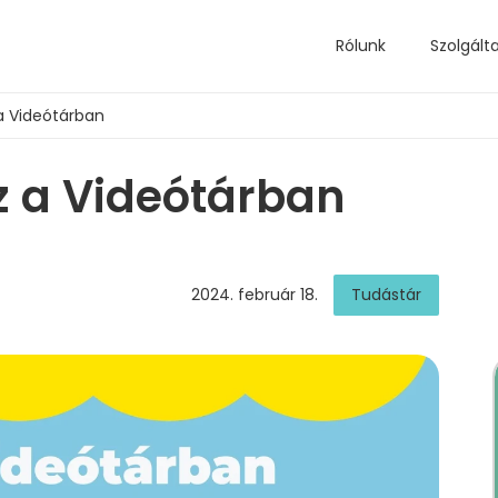
Rólunk
Szolgált
a Videótárban
z a Videótárban
2024. február 18.
Tudástár