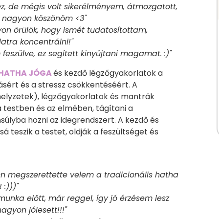
éz, de mégis volt sikerélményem, átmozgatott,
ek, nagyon köszönöm <3"
gyon örülök, hogy ismét tudatosítottam,
atra koncentrálni!"
 feszülve, ez segített kinyújtani magamat. :)"
S HATHA JÓGA
és kezdő légzőgyakorlatok a
ásért és a stressz csökkentéséért. A
thelyzetek), légzőgyakorlatok és mantrák
a testben és az elmében, tágítani a
nsúlyba hozni az idegrendszert. A kezdő és
teszik a testet, oldják a feszültséget és
esen megszerettette velem a tradicionális hatha
 :)))"
nka előtt, már reggel, így jó érzésem lesz
nagyon jólesett!!!"