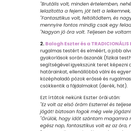
"Brutális volt, minden értelemben, neh
lelazította a fejem, jót tett a lelkemn
"Fantasztikus volt, feltöltődtem, és na
mennyire fontos mindig csak egy felad
"Nagyon jó óra volt. Teljesen be voltam
2.
Balogh Eszter és a TRADICIONÁLI
rugalmas testért és elméért, a jobb alv
gyakorlások során ászanák (fizikai tes
segítségével igyekszünk teret képezni 
határainkat, ellenállóbbá válni és egye
középhaladó pózok erőssé és rugalmassá 
csökkentik a fájdalmakat (derék, hát).
Ezt írtátok nekünk Eszter órái után:
"Ez volt az első órám Eszterrel és telj
jógát! biztosan fogok még vele jógázni!
"Örülök, hogy időt szántam magamra mu
egész nap, fantasztikus volt ez az óra, 