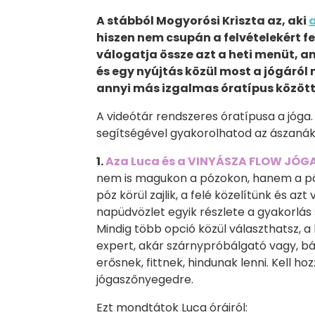
A stábból Mogyorósi Kriszta az, aki
hiszen nem csupán a felvételekért f
válogatja össze azt a heti menüt, am
és egy nyújtás közül most a jógáról 
annyi más izgalmas óratípus között
A videótár rendszeres óratípusa a jóga.
segítségével gyakorolhatod az ászanák
1.
Aza Luca és a VINYÁSZA FLOW JÓG
nem is magukon a pózokon, hanem a pó
póz körül zajlik, a felé közelítünk és azt
napüdvözlet egyik részlete a gyakorlás 
Mindig több opció közül választhatsz, a
expert, akár szárnypróbálgató vagy, bát
erősnek, fittnek, hindunak lenni. Kell ho
jógaszőnyegedre.
Ezt mondtátok Luca óráiról: