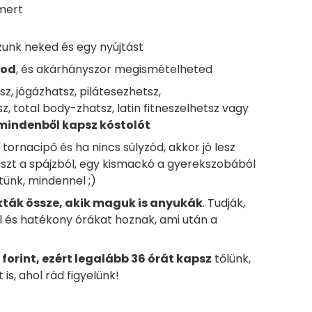
 mert
unk neked és egy nyújtást
tod
, és akárhányszor megismételheted
z, jógázhatsz, pilátesezhetsz,
z, total body-zhatsz, latin fitneszelhetsz vagy
mindenből kapsz kóstolót
y tornacipő és ha nincs súlyzód, akkor jó lesz
s liszt a spájzból, egy kismackó a gyerekszobából
tünk, mindennel ;)
kták össze, akik maguk is anyukák
. Tudják,
 és hatékony órákat hoznak, ami után a
forint, ezért legalább 36 órát kapsz
tőlünk,
is, ahol rád figyelünk!