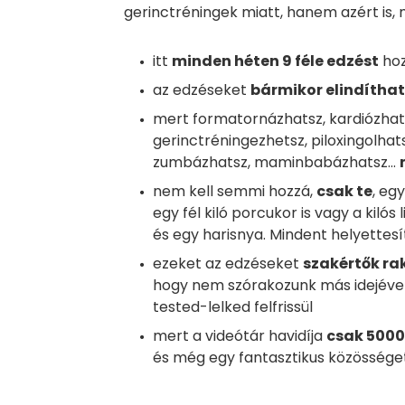
gerinctréningek miatt, hanem azért is,
itt
minden héten 9 féle edzést
hoz
az edzéseket
bármikor elindítha
mert formatornázhatsz, kardiózhats
gerinctréningezhetsz, piloxingolhats
zumbázhatsz, maminbabázhatsz...
nem kell semmi hozzá,
csak te
, eg
egy fél kiló porcukor is vagy a kiló
és egy harisnya. Mindent helyettesí
ezeket az edzéseket
szakértők ra
hogy nem szórakozunk más idejével
tested-lelked felfrissül
mert a videótár havidíja
csak 5000 
és még egy fantasztikus közösséget 