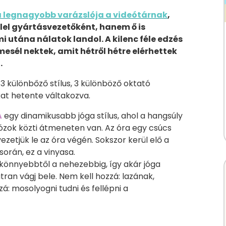
a legnagyobb varázslója a videótárnak
,
elel gyártásvezetőként, hanem ő is
i utána nálatok landol. A kilenc féle edzés
mesél nektek, amit hétről hétre elérhettek
.
 3 különbőző stílus, 3 különböző oktató
at hetente váltakozva.
A
egy dinamikusabb jóga stílus, ahol a hangsúly
zok közti átmeneten van. Az óra egy csúcs
 vezetjük le az óra végén. Sokszor kerül elő a
során, ez a vinyasa.
 könnyebbtől a nehezebbig, így akár jóga
ran vágj bele. Nem kell hozzá: lazának,
zzá: mosolyogni tudni és fellépni a