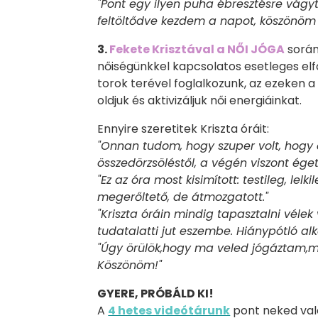
"Pont egy ilyen puha ébresztésre vág
feltöltődve kezdem a napot, köszönöm E
3.
Fekete Krisztával a NŐI JÓGA
során
nőiségünkkel kapcsolatos esetleges elfo
torok terével foglalkozunk, az ezeken a
oldjuk és aktivizáljuk női energiáinkat.
Ennyire szeretitek Kriszta óráit:
"Onnan tudom, hogy szuper volt, hogy 
összedörzsöléstől, a végén viszont éget
"Ez az óra most kisimított: testileg, lel
megerőltető, de átmozgatott."
"Kriszta óráin mindig tapasztalni vélek
tudatalatti jut eszembe. Hiánypótló a
"Úgy örülök,hogy ma veled jógáztam,me
Köszönöm!"
GYERE, PRÓBÁLD KI!
A
4 hetes videótárunk
pont neked való