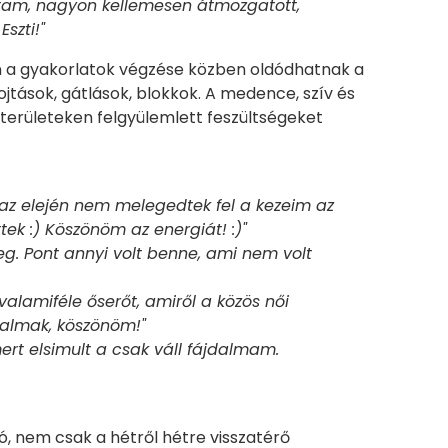
ytam, nagyon kellemesen átmozgatott,
szti!"
 a gyakorlatok végzése közben oldódhatnak a
jtások, gátlások, blokkok. A medence, szív és
 területeken felgyülemlett feszültségeket
az elején nem melegedtek fel a kezeim az
tek :) Köszönöm az energiát! :)"
kileg. Pont annyi volt benne, ami nem volt
 valamiféle őserőt, amiről a közös női
lkalmak, köszönöm!"
rt elsimult a csak váll fájdalmam.
, nem csak a hétről hétre visszatérő