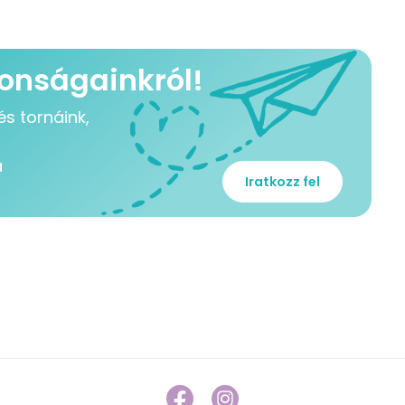
donságainkról!
s tornáink,
a
Iratkozz fel