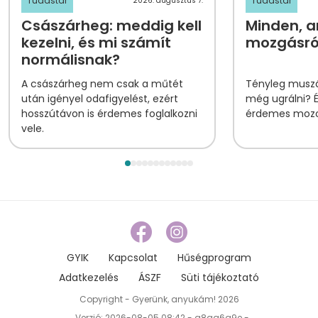
Tudástár
Tudástár
2026. augusztus 7.
Császárheg: meddig kell
Minden, am
kezelni, és mi számít
mozgásról
normálisnak?
A császárheg nem csak a műtét
Tényleg muszá
után igényel odafigyelést, ezért
még ugrálni? 
hosszútávon is érdemes foglalkozni
érdemes mozog
vele.
GYIK
Kapcsolat
Hűségprogram
Adatkezelés
ÁSZF
Süti tájékoztató
Copyright - Gyerünk, anyukám! 2026
Verzió: 2026-08-05 08:42 - a8aa6a9e -