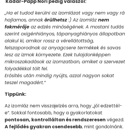
Kádár-Papp Nóri pedig válaszol:
„Ha el tudod kerülni az izomlázat vagy nem vagy rá
hajlamos, annak
örülhetsz
:) Az izomláz
nem
fokmérője
az edzés minőségének. A mostani tudás
szerint oxigénhiányos, tápanyaghiányos állapotban
alakul ki, amikor rossz a vérellátottság,
felszaporodnak az anyagcsere termékek és savas
lesz az izmok környezete. Ezek tulajdonképpen
mikroszakadások az izomzatban, amiket a szervezet
folyadékkal tölt fel.
Erősítés után mindig nyújts, azzal nagyon sokat
teszel magadért.”
Tippünk:
Az izomláz nem visszajelzés arra, hogy „jól edzettél-
e”. Sokkal fontosabb, hogy a gyakorlatokat
pontosan, kontrolláltan és rendszeresen
végezd.
A fejlődés gyakran csendesebb
, mint gondolnánk.