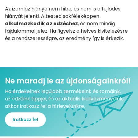
Az izomláz hiánya nem hiba, és nem is a fejlődés
hiányát jelenti. A tested sokféleképpen
alkalmazkodik az edzéshez
, és nem mindig
fájdalommal jelez. Ha figyelsz a helyes kivitelezésre
és a rendszerességre, az eredmény így is érkezik.
Ne maradj le az újdonságainkról!
Ha érdekelnek legújabb termékeink és tornáink,
az edzőink tippjei, és az aktuális kedvezményeink,
akkor iratkozz fel a hírlevelünkre.
Iratkozz fel