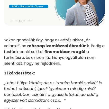
Sokan gondolják úgy, hogy az edzés akkor „ér
valamit”, ha
másnap izomlázzal ébredünk
. Pedig a
testünk ennél sokkal
finomabban reagál
a
terhelésre, és az izomláz hiánya egyáltalán nem
jelenti azt, hogy ne fejlődnénk.
Ti kérdeztétek:
„Lehet hülye kérdés, de az izmaim izomláz nélkül is
tudnak erősödni, igaz? Igyekszem mindig minél
pontosabban csinálni a gyakorlatokat, de eddig
egyszer volt izomlázam csak... ”