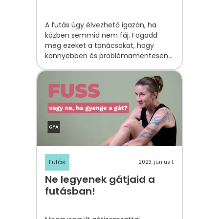
A futás úgy élvezhető igazán, ha
közben semmid nem fáj. Fogadd
meg ezeket a tanácsokat, hogy
könnyebben és problémamentesen
róhasd a kilométereket
Futás
2023. június 1.
Ne legyenek gátjaid a
futásban!