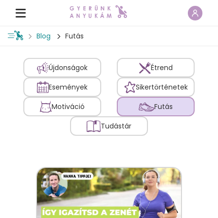
Blog
Futás
Újdonságok
Étrend
Események
Sikertörténetek
Motiváció
Futás
Tudástár