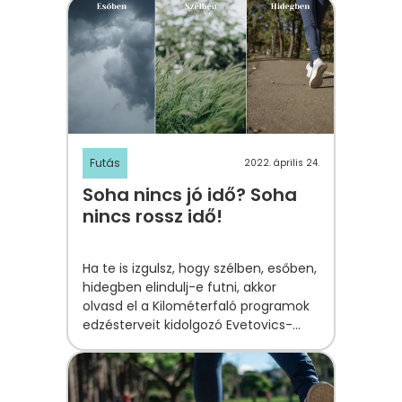
jobban tudják végezni a dolgukat!
Futás
2022. április 24.
Soha nincs jó idő? Soha
nincs rossz idő!
Ha te is izgulsz, hogy szélben, esőben,
hidegben elindulj-e futni, akkor
olvasd el a Kilométerfaló programok
edzésterveit kidolgozó Evetovics-
Balla Hajnalka tanácsait.