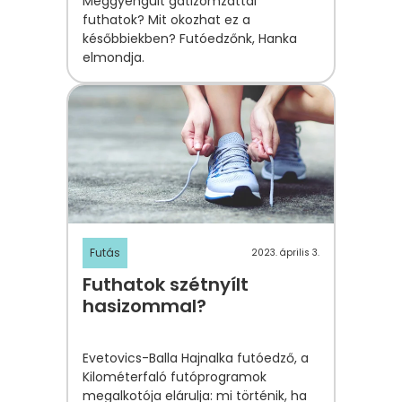
Meggyengült gátizomzattal
futhatok? Mit okozhat ez a
későbbiekben? Futóedzőnk, Hanka
elmondja.
Futás
2023. április 3.
Futhatok szétnyílt
hasizommal?
Evetovics-Balla Hajnalka futóedző, a
Kilométerfaló futóprogramok
megalkotója elárulja: mi történik, ha