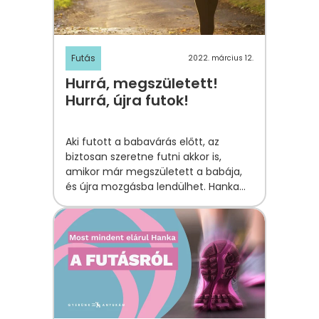
Futás
2022. március 12.
Hurrá, megszületett!
Hurrá, újra futok!
Aki futott a babavárás előtt, az
biztosan szeretne futni akkor is,
amikor már megszületett a babája,
és újra mozgásba lendülhet. Hanka
most abban segít, hogy milyen
alapszabályokat érdemes betartani,
mielőtt újra felhúzod a futócipőt!