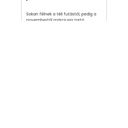
Sokan félnek a téli futástól, pedig a
novembertől márciusig tartó
időszaknak is megvan a maga
szépsége a futók számára is. Ez az
időszak rendkívül hasznos lehet azok
számára, akik fejlődni, erősödni
szeretnének a futásban, és tavasszal
szeretnének versenyeken indulni.
Futás
2021. november 12.
Ne legyen unalmas a
futás, dobd fel az
edzéseidet!
Még azzal is előfordulhat, hogy kissé