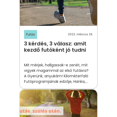
Futás
2022. március 26.
3 kérdés, 3 válasz: amit
kezdő futóként jó tudni
Mit mérjek, hallgassak-e zenét, mit
vigyek magammal az első futásra?
A Gyerünk, anyukám! Kilométerfaló
Futóprogramjainak edzője, Hanka,
most ezekre ad választ.