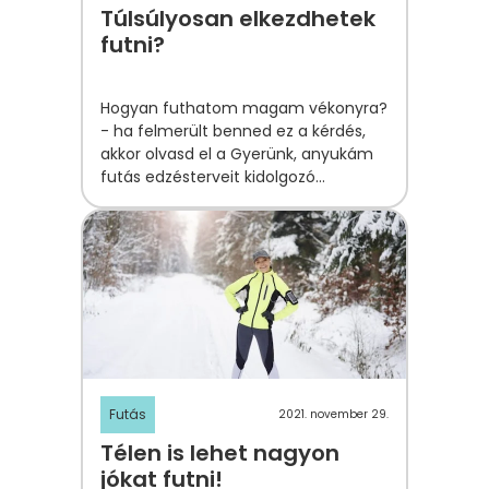
Túlsúlyosan elkezdhetek
futni?
Hogyan futhatom magam vékonyra?
- ha felmerült benned ez a kérdés,
akkor olvasd el a Gyerünk, anyukám
futás edzésterveit kidolgozó
Evetovics-Balla Hajnalka futóedző,
funkcionális tréner, Spartathlon és
Ultrabalaton teljesítő ultrafutó
tippjeit!
Futás
2021. november 29.
Télen is lehet nagyon
jókat futni!