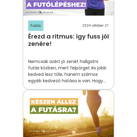
Futás
2024. október 27.
Érezd a ritmus: így fuss jól
zenére!
Nemcsak azért jó zenét hallgatni
futás közben, mert felpörget és jobb
kedved lesz tőle, hanem számos
egyéb kedvező hatása is van. Hogy
mik ezek? Hanka elmondja.