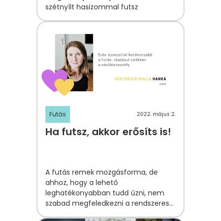
szétnyílt hasizommal futsz
Futás
2022. május 2.
Ha futsz, akkor erősíts is!
A futás remek mozgásforma, de
ahhoz, hogy a lehető
leghatékonyabban tudd űzni, nem
szabad megfeledkezni a rendszeres
erősítésről sem, hogy az izmok még