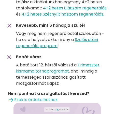
találsz a kínálatunkban egy-egy 4+2 hetes
tanfolyamot:
4+2 hetes Gátizom regenerálás
,
és
4+2 hetes Szétnyílt hasizom regenerálás
.
Kevesebb, mint 6 hónapja szültél
Vagy még nem regenerálódtál szülés után -
ha ez a helyzet, akkor irány a
Szülés utáni
regeneráló program
!
Babát vársz
A betöltött 12. héttől válaszd a
Trimeszter
kismama tornaprogramot
, ahol mindig a
terhességed szakaszához igazított
mozgásformát kapsz.
Nem pont ezt a szolgáltatást keresed?
Ezek is érdekelhetnek