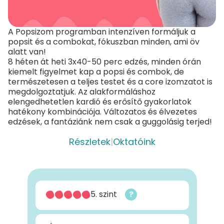
A Popsizom programban intenzíven formáljuk a
popsit és a combokat, fókuszban minden, ami öv
alatt van!
8 héten át heti 3x40-50 perc edzés, minden órán
kiemelt figyelmet kap a popsi és combok, de
természetesen a teljes testet és a core izomzatot is
megdolgoztatjuk. Az alakformáláshoz
elengedhetetlen kardió és erősítő gyakorlatok
hatékony kombinációja. Változatos és élvezetes
edzések, a fantáziánk nem csak a guggolásig terjed!
Részletek
|
Oktatóink
5. szint
?