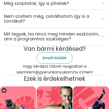
Még szoptatok, így is jöhetek?
Nem szültem még, csinálhatom így is a
tornákat?
Mit tegyek, ha nincs meg minden eszközöm,
ami a programhoz szükséges?
Van bármi kérdésed?
Emailt küldök
Vagy kérdezz tőlünk nyugodtan a
szerintem@gyerunkanyukam.hu
címen!
Ezek is érdekelhetnek