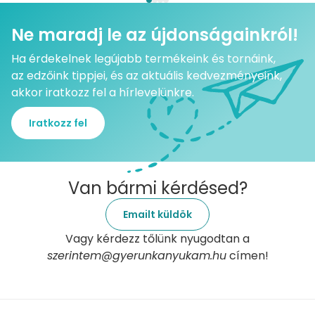
Ne maradj le az újdonságainkról!
Ha érdekelnek legújabb termékeink és tornáink,
az edzőink tippjei, és az aktuális kedvezményeink,
akkor iratkozz fel a hírlevelünkre.
Iratkozz fel
Van bármi kérdésed?
Emailt küldök
Vagy kérdezz tőlünk nyugodtan a
szerintem@gyerunkanyukam.hu
címen!