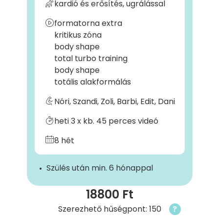
kardió és erősítés, ugrálással
formatorna extra
kritikus zóna
body shape
total turbo training
body shape
totális alakformálás
Nóri, Szandi, Zoli, Barbi, Edit, Dani
heti 3 x kb. 45 perces videó
8 hét
Szülés után min. 6 hónappal
18800 Ft
Szerezhető hűségpont: 150
?