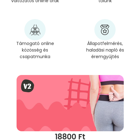
változatos online órák
tőlünk
Támogató online
Állapotfelmérés,
közösség és
haladási napló és
csapatmunka
éremgyűjtés
18800 Ft