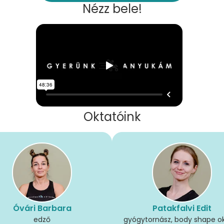
Nézz bele!
Oktatóink
Óvári Barbara
Patakfalvi Edit
edző
gyógytornász, body shape o