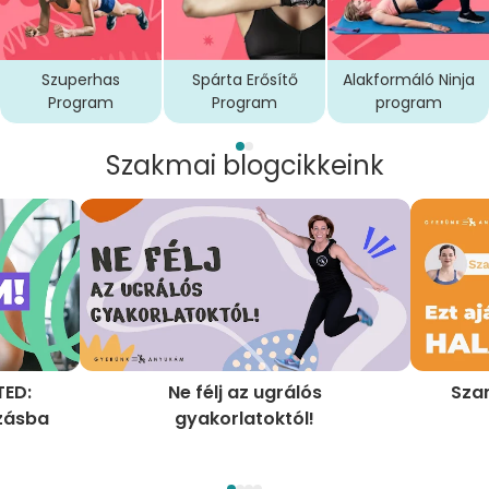
Szuperhas
Spárta Erősítő
Alakformáló Ninja
Program
Program
program
Szakmai blogcikkeink
TED:
Ne félj az ugrálós
Szan
zásba
gyakorlatoktól!