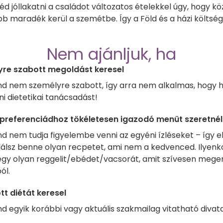
éd jóllakatni a családot változatos ételekkel úgy, hogy k
b maradék kerül a szemétbe. Így a Föld és a házi költségv
Nem ajánljuk, ha
re szabott megoldást keresel
nd nem személyre szabott, így arra nem alkalmas, hogy h
i dietetikai tanácsadást!
zpreferenciádhoz tökéletesen igazodó menüt szeretnél
d nem tudja figyelembe venni az egyéni ízléseket – így e
lálsz benne olyan recpetet, ami nem a kedvenced. Ilyenk
egy olyan reggelit/ebédet/vacsorát, amit szívesen megen
ól.
tt diétát keresel
nd egyik korábbi vagy aktuális szakmailag vitatható divat