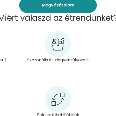
Megvásárolom
Miért válaszd az étrendünket
erű
Szezonális és kiegyensúlyozott
Felcserélhető ételek