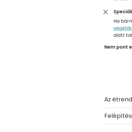
Speciál
Ha bárm
vegetár
alatt ta
Nem pont e
Az étrend
Felépítés