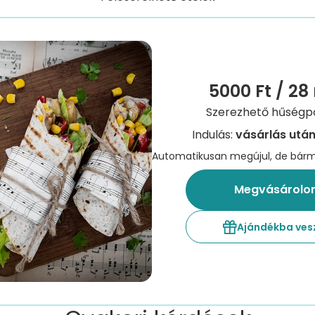
5000 Ft
/ 28
Szerezhető hűségpo
Indulás:
vásárlás utá
Automatikusan megújul, de bár
Megvásárolo
Ajándékba ve