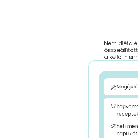
Nem diéta é
összeállíto
a kellő men
Megújuló
hagyomá
recepte
heti men
napi 5 é