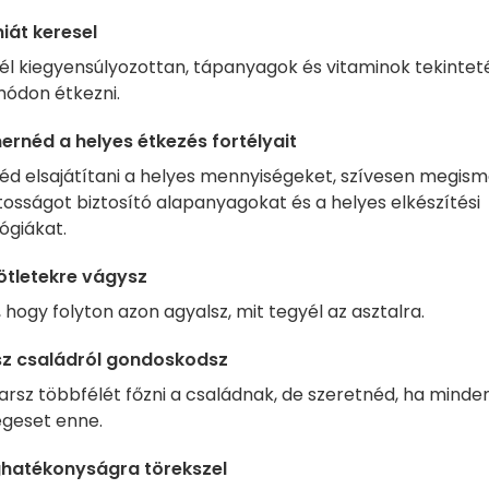
iát keresel
él kiegyensúlyozottan, tápanyagok és vitaminok tekintet
 módon étkezni.
rnéd a helyes étkezés fortélyait
éd elsajátítani a helyes mennyiségeket, szívesen megis
tosságot biztosító alapanyagokat és a helyes elkészítési
ógiákat.
ötletekre vágysz
, hogy folyton azon agyalsz, mit tegyél az asztalra.
sz családról gondoskodsz
rsz többfélét főzni a családnak, de szeretnéd, ha minden
geset enne.
ghatékonyságra törekszel