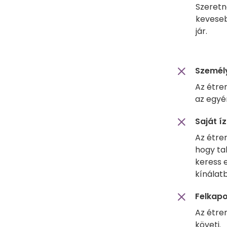
Szeretn
keveseb
jár.
Személy
Az étre
az egyén
Saját í
Az étren
hogy ta
keress 
kínálatb
Felkapo
Az étre
követi.