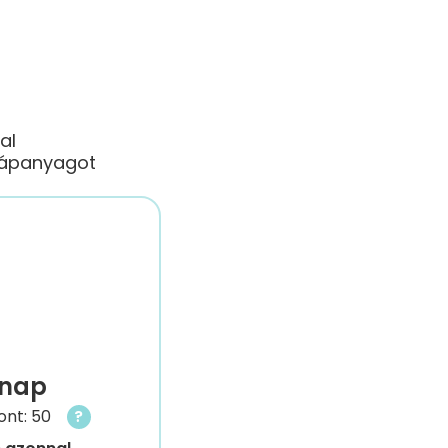
al
 tápanyagot
 nap
nt: 50
?