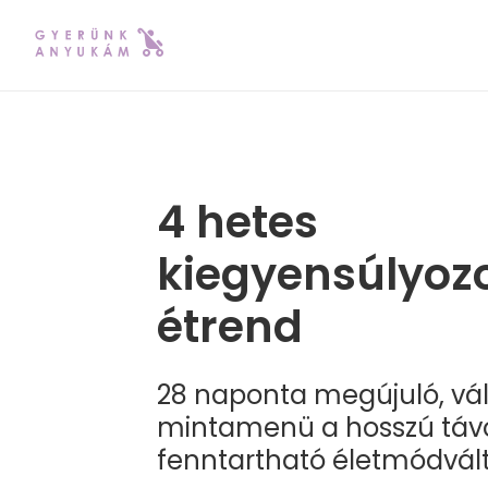
4 hetes
kiegyensúlyozo
étrend
28 naponta megújuló, vál
mintamenü a hosszú táv
fenntartható életmódvált