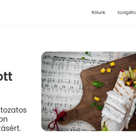
Rólunk
Szolgált
tt
tozatos
on
ásért.