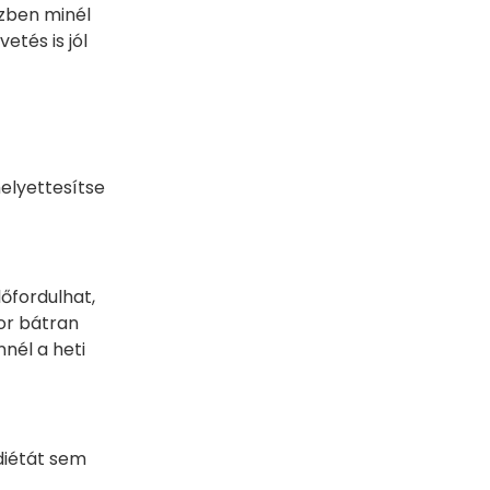
özben minél
etés is jól
elyettesítse
lőfordulhat,
or bátran
nél a heti
diétát sem