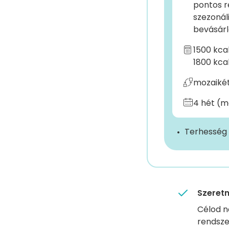
pontos r
szezonál
bevásárl
1500 kca
1800 kca
mozaiké
4 hét (m
Terhesség é
Szeretn
Célod n
rendsze