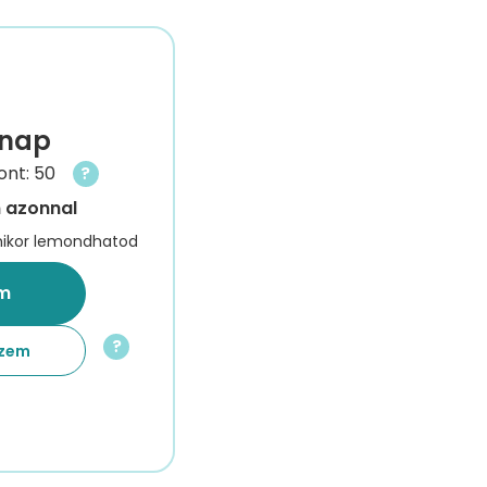
 nap
nt: 50
?
n azonnal
mikor lemondhatod
m
?
szem