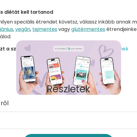
is diétát kell tartanod
ilyen speciális étrendet követsz, válassz inkább annak m
iánius
,
vegán
,
tejmentes
vagy
gluténmentes
étrendjeinket
lálod.
zt a szolgáltatást keresed?
Ezek is érdekelhetnek
Részletek
ről