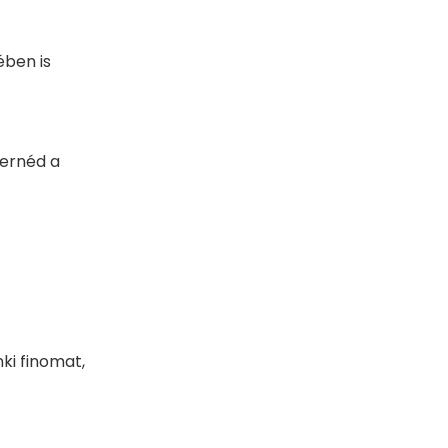
ében is
mernéd a
ki finomat,