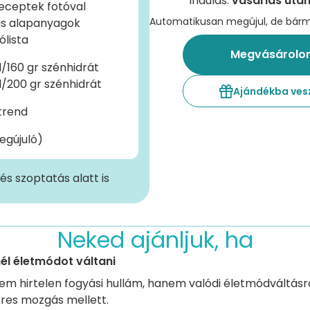
Indulás:
vásárlás utá
eceptek fotóval
Automatikusan megújul, de bár
is alapanyagok
ólista
Megvásárolo
l/160 gr szénhidrát
l/200 gr szénhidrát
Ajándékba ve
trend
egújuló)
s szoptatás alatt is
Neked ajánljuk, ha
él életmódot váltani
em hirtelen fogyási hullám, hanem valódi életmódváltásr
res mozgás mellett.