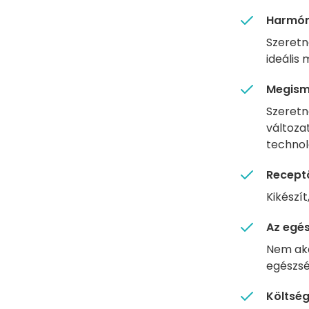
Harmón
Szeretn
ideális
Megisme
Szeretn
változa
technol
Recept
Kikészít
Az egé
Nem aka
egészsé
Költsé