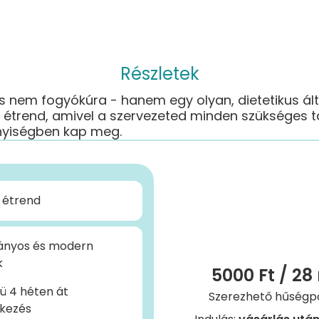
Részletek
s nem fogyókúra - hanem egy olyan, dietetikus ált
tt étrend, amivel a szervezeted minden szükséges
nyiségben kap meg.
 étrend
nyos és modern
k
5000 Ft
/ 28
ü 4 héten át
Szerezhető hűségpo
tkezés