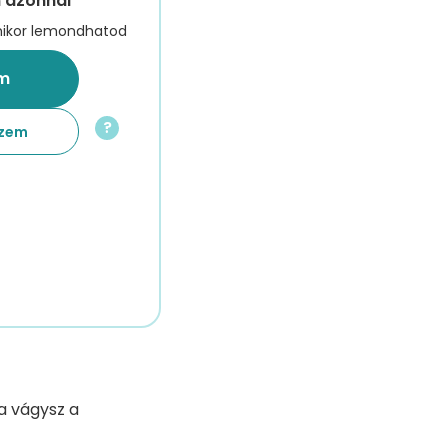
n azonnal
mikor lemondhatod
m
?
szem
a vágysz a