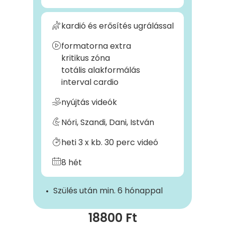
kardió és erősítés ugrálással
formatorna extra
kritikus zóna
totális alakformálás
interval cardio
nyújtás videók
Nóri, Szandi, Dani, István
heti 3 x kb. 30 perc videó
8 hét
Szülés után min. 6 hónappal
18800 Ft