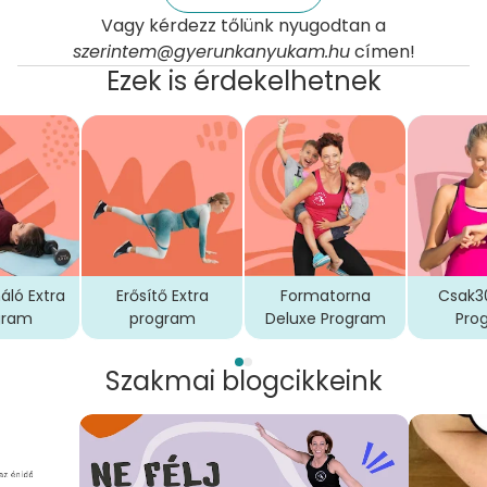
Vagy kérdezz tőlünk nyugodtan a
szerintem@gyerunkanyukam.hu
címen!
Ezek is érdekelhetnek
áló Extra
Erősítő Extra
Formatorna
Csak30
gram
program
Deluxe Program
Pro
Szakmai blogcikkeink