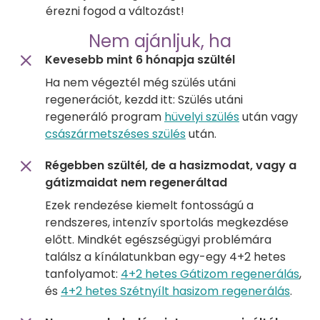
érezni fogod a változást!
Nem ajánljuk, ha
Kevesebb mint 6 hónapja szültél
Ha nem végeztél még szülés utáni
regenerációt, kezdd itt: Szülés utáni
regeneráló program
hüvelyi szülés
után vagy
császármetszéses szülés
után.
Régebben szültél, de a hasizmodat, vagy a
gátizmaidat nem regeneráltad
Ezek rendezése kiemelt fontosságú a
rendszeres, intenzív sportolás megkezdése
előtt. Mindkét egészségügyi problémára
találsz a kínálatunkban egy-egy 4+2 hetes
tanfolyamot:
4+2 hetes Gátizom regenerálás
,
és
4+2 hetes Szétnyílt hasizom regenerálás
.