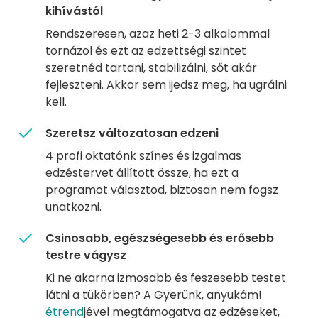
kihívástól
Rendszeresen, azaz heti 2-3 alkalommal
tornázol és ezt az edzettségi szintet
szeretnéd tartani, stabilizálni, sőt akár
fejleszteni. Akkor sem ijedsz meg, ha ugrálni
kell.
Szeretsz változatosan edzeni
4 profi oktatónk színes és izgalmas
edzéstervet állított össze, ha ezt a
programot választod, biztosan nem fogsz
unatkozni.
Csinosabb, egészségesebb és erősebb
testre vágysz
Ki ne akarna izmosabb és feszesebb testet
látni a tükörben? A Gyerünk, anyukám!
étrend
jével megtámogatva az edzéseket,