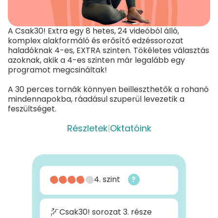
A Csak30! Extra egy 8 hetes, 24 videóból álló,
komplex alakformáló és erősítő edzéssorozat
haladóknak 4-es, EXTRA szinten. Tökéletes választás
azoknak, akik a 4-es szinten már legalább egy
programot megcsináltak!
A 30 perces tornák könnyen beilleszthetők a rohanó
mindennapokba, ráadásul szuperül levezetik a
feszültséget.
Részletek
|
Oktatóink
4. szint
?
Csak30! sorozat 3. része