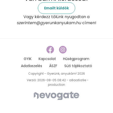
Emailt küldök
Vagy kérdezz tőlünk nyugodtan a
szerintem@gyerunkanyukam.hu
címen!
GYIK
Kapcsolat
Hűségprogram
Adatkezelés
ÁSZF
Süti tájékoztató
Copyright - Gyerünk, anyukám! 2026
Verzió: 2026-08-05 08:42 - a8aa6a9e -
production