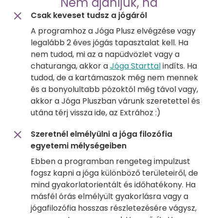
Nem ajánljuk, ha
Csak keveset tudsz a jógáról
A programhoz a Jóga Plusz elvégzése vagy
legalább 2 éves jógás tapasztalat kell. Ha
nem tudod, mi az a napüdvözlet vagy a
chaturanga, akkor a
Jóga Starttal
indíts. Ha
tudod, de a kartámaszok még nem mennek
és a bonyolultabb pózoktól még távol vagy,
akkor a Jóga Pluszban várunk szeretettel és
utána térj vissza ide, az Extrához :)
Szeretnél elmélyülni a jóga filozófia
egyetemi mélységeiben
Ebben a programban rengeteg impulzust
fogsz kapni a jóga különböző területeiről, de
mind gyakorlatorientált és időhatékony. Ha
másfél órás elmélyült gyakorlásra vagy a
jógafilozófia hosszas részletezésére vágysz,