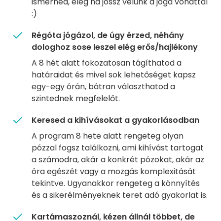
ismerned, elég ha jössz velünk a jóga vonattal
:)
Régóta jógázol, de úgy érzed, néhány
dologhoz sose leszel elég erős/hajlékony
A 8 hét alatt fokozatosan tágíthatod a
határaidat és mivel sok lehetőséget kapsz
egy-egy órán, bátran választhatod a
szintednek megfelelőt.
Keresed a kihívásokat a gyakorlásodban
A program 8 hete alatt rengeteg olyan
pózzal fogsz találkozni, ami kihívást tartogat
a számodra, akár a konkrét pózokat, akár az
óra egészét vagy a mozgás komplexitását
tekintve. Ugyanakkor rengeteg a könnyítés
és a sikerélményeknek teret adó gyakorlat is.
Kartámaszoznál, kézen állnál többet, de