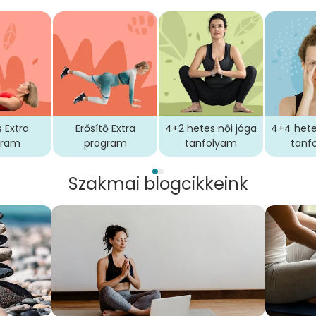
s Extra
Erősítő Extra
4+2 hetes női jóga
4+4 hete
gram
program
tanfolyam
tanf
Szakmai blogcikkeink