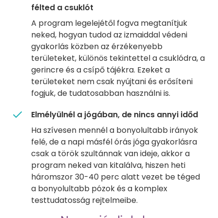
félted a csuklót
A program legelejétől fogva megtanítjuk
neked, hogyan tudod az izmaiddal védeni
gyakorlás közben az érzékenyebb
területeket, különös tekintettel a csuklódra, a
gerincre és a csípő tájékra. Ezeket a
területeket nem csak nyújtani és erősíteni
fogjuk, de tudatosabban használni is.
Elmélyülnél a jógában, de nincs annyi időd
Ha szívesen mennél a bonyolultabb irányok
felé, de a napi másfél órás jóga gyakorlásra
csak a török szultánnak van ideje, akkor a
program neked van kitalálva, hiszen heti
háromszor 30-40 perc alatt vezet be téged
a bonyolultabb pózok és a komplex
testtudatosság rejtelmeibe.