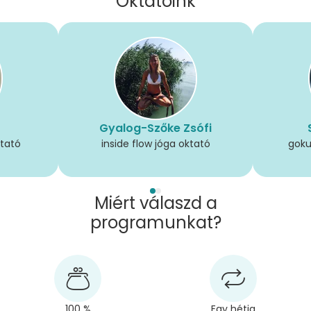
Oktatóink
Gyalog-Szőke Zsófi
ktató
inside flow jóga oktató
goku
Miért válaszd a
programunkat?
100 %
Egy hétig