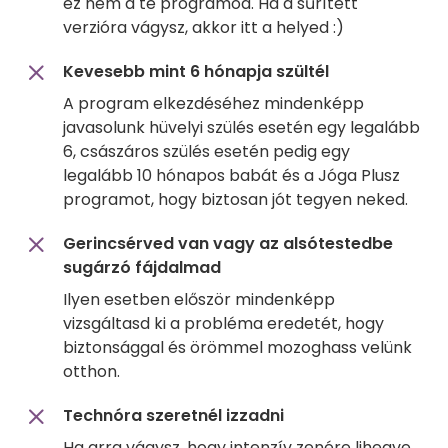
ez nem a te programod. Ha a sűrített
verzióra vágysz, akkor itt a helyed :)
Kevesebb mint 6 hónapja szültél
A program elkezdéséhez mindenképp
javasolunk hüvelyi szülés esetén egy legalább
6, császáros szülés esetén pedig egy
legalább 10 hónapos babát és a Jóga Plusz
programot, hogy biztosan jót tegyen neked.
Gerincsérved van vagy az alsótestedbe
sugárzó fájdalmad
Ilyen esetben először mindenképp
vizsgáltasd ki a probléma eredetét, hogy
biztonsággal és örömmel mozoghass velünk
otthon.
Technóra szeretnél izzadni
Ha arra vágysz, hogy intenzív zenére lihegve