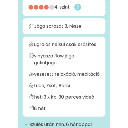
4. szint
?
Jóga sorozat 3. része
ugrálás nélkül csak erősítés
vinyasza flow jóga
gokul jóga
vezetett relaxáció, meditáció
Luca, Zsófi, Berci
heti 3 x kb. 30 perces videó
8 hét
Szülés után min. 6 hónappal