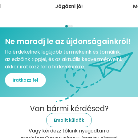
l
Jógázni jó!
Me
Ne maradj le az újdonságainkról!
Ha érdekelnek legújabb termékeink és tornáink,
az edzőink tippjei, és az aktuális kedvezményeink,
akkor iratkozz fel a hírlevelünkre.
Iratkozz fel
Van bármi kérdésed?
Emailt küldök
Vagy kérdezz tőlünk nyugodtan a