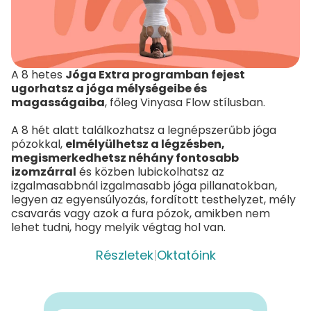
A 8 hetes
Jóga Extra programban fejest
ugorhatsz a jóga mélységeibe és
magasságaiba
, főleg Vinyasa Flow stílusban.
A 8 hét alatt találkozhatsz a legnépszerűbb jóga
pózokkal,
elmélyülhetsz a légzésben,
megismerkedhetsz néhány fontosabb
izomzárral
és közben lubickolhatsz az
izgalmasabbnál izgalmasabb jóga pillanatokban,
legyen az egyensúlyozás, fordított testhelyzet, mély
csavarás vagy azok a fura pózok, amikben nem
lehet tudni, hogy melyik végtag hol van.
Részletek
|
Oktatóink