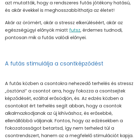
azt mutatták, hogy a rendszeres futás jótékony hatású,
és akár évekkel is meghosszabbíthatja az életet!
Akár az örömért, akár a stressz elkerüléséért, akár az
egészségügyi előnyök miatt
futsz
, érdemes tudnodi,
pontosan mik a futás valódi előnyei.
A futás stimulálja a csontképződést
A futás közben a csontokra nehezedő terhelés és stressz
„ösztönzi” a csontot arra, hogy fokozza a csontsejtek
képződését, ezáltal erősödjön, és. Az edzés közben a
csontokat ért terhelés segít abban, hogy a csontok
alkalmazkodjanak az új kihíváshoz, és erősebbé,
ellenállóbbá váljanak. Fontos, hogy az edzésekben a
fokozatosságot betartsd, így nem terheled túl a
csontrendszert, hanem az a megfelelő stimulációt kapja.