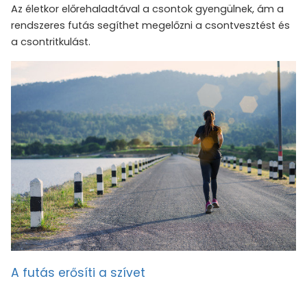
Az életkor előrehaladtával a csontok gyengülnek, ám a
rendszeres futás segíthet megelőzni a csontvesztést és
a csontritkulást.
A futás erősíti a szívet