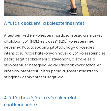
A futás csökkenti a koleszterinszintet
A testben kétféle koleszterinhordozó létezik, amelyeket
általában „jó” (HDL) és „rossz” (LDL) koleszterinnek
neveznek. Kutatások arra jutottak, hogy a közepes
intenzitású futás hatékonyan növeli a „jó” koleszterint, ez
pedig segít csökkenteni a szívroham, a stroke és a
szívkoszorúér betegség kialakulásának kockázatát. Az
erősebb intenzitású futás pedig a „rossz” koleszterin
szintjének csökkentését segíti elő.
A futás hozzájárul a vércukorszint
csökkenéséhez