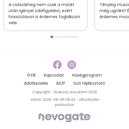
A császárheg nem csak a műtét
Tényleg muszá
után igényel odafigyelést, ezért
még ugrálni? 
hosszútávon is érdemes foglalkozni
érdemes mozog
vele.
GYIK
Kapcsolat
Hűségprogram
Adatkezelés
ÁSZF
Süti tájékoztató
Copyright - Gyerünk, anyukám! 2026
Verzió: 2026-08-05 08:42 - a8aa6a9e -
production