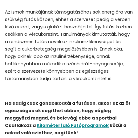
Az izmok munkájának támogatásához sok energiára van
szükség futás közben, ehhez a szervezet pedig a vérben
lévő cukrot, vagyis glükózt használja fel. Így futás közben
csökken a vércukorszint. Tanulmányok kimutatták, hogy
a rendszeres futás növeli az inzulinérzékenységet és
segít a cukorbetegség megelőzésében is. Ennek oka,
hogy akinek jobb az inzulinérzékenysége, annak
hatékonyabban működik a szénhidrát-anyagcseréje,
ezért a szervezete könnyebben az egészséges
tartományban tudja tartani a vércukorszintet is.
Ha eddig csak gondolkodtál a futáson, akkor ez az öt
egészséges ok segíthet abban, hogy végleg
meggyőzd magad, és belevágj ebbe a sportba!
Csatlakozz a
Kilométerfaló Futóprogramok
közül a
neked való szinthez, segítünk!