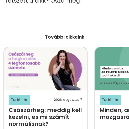
Tetszett a cikk? Oszd meg!
További cikkeink
Tudástár
Tudástár
2026. augusztus 7.
Császárheg: meddig kell
Minden, am
kezelni, és mi számít
mozgásról
normálisnak?