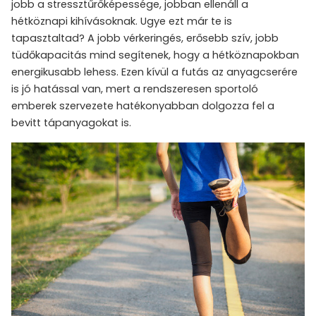
jobb a stressztűrőképessége, jobban ellenáll a
hétköznapi kihívásoknak. Ugye ezt már te is
tapasztaltad? A jobb vérkeringés, erősebb szív, jobb
tüdőkapacitás mind segítenek, hogy a hétköznapokban
energikusabb lehess. Ezen kívül a futás az anyagcserére
is jó hatással van, mert a rendszeresen sportoló
emberek szervezete hatékonyabban dolgozza fel a
bevitt tápanyagokat is.