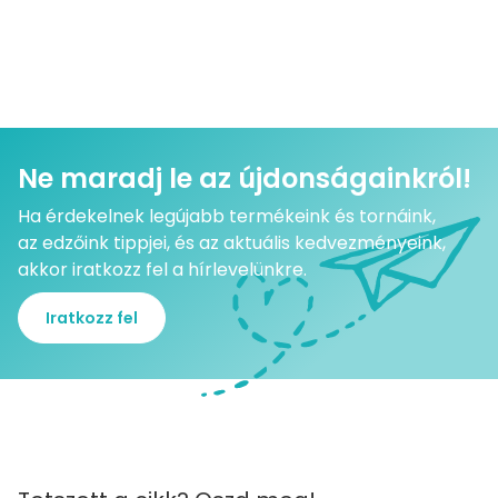
Ne maradj le az újdonságainkról!
Ha érdekelnek legújabb termékeink és tornáink,
az edzőink tippjei, és az aktuális kedvezményeink,
akkor iratkozz fel a hírlevelünkre.
Iratkozz fel