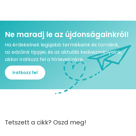
Ne maradj le az újdonságainkról!
Ha érdekelnek legújabb termékeink és tornáink,
az edzőink tippjei, és az aktuális kedvezményeink,
akkor iratkozz fel a hírlevelünkre.
Iratkozz fel
Tetszett a cikk? Oszd meg!