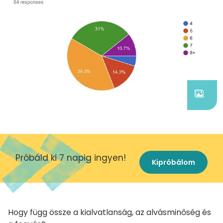
Próbáld ki 7 napig ingyen!
Kipróbálom
Hogy függ össze a kialvatlanság, az alvásminőség és