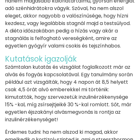
hanem magasabb kalóriatartalmú, gyorsan energiát
adó szénhidrátokra vágyik. Szóval, ha nem alszol
eleget, akkor nagyobb a valószínűsége, hogy hízni
kezdesz, vagy legalábbis stagnál majd a testsúlyod.
A diéta időszakában pedig a hízás vagy akár a
stagnálás is felfogható vereségként, amire az
egyetlen gyógyír valami csokis és tejszínhabos.
Kutatások igazolják
Számtalan kutatás és vizsgálat foglalkozott már az
alvás és fogyás kapcsolatával. Egy tanulmány során
például azt vizsgálták, hogy 4 napon át 8,5 helyett
csak 4,5 órát alvó emberekkel mi történik:
kimutatták, hogy szervezetük inzulinérzékenysége
15% -kal, míg zsírsejtjeiké 30 %-kal romlott. Sőt, már
egyetlen éjszakányi alvásmegvonás is rontja az
inzulinérzékenységet!
Érdemes tudni: ha nem alszod ki magad, akkor
emelkedik a kortizol-szinted is, ami a stresszhormon.