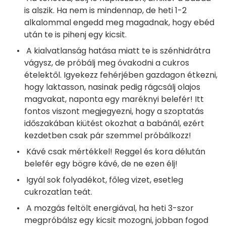
is alszik. Ha nem is mindennap, de heti 1-2
alkalommal engedd meg magadnak, hogy ebéd
után te is pihenj egy kicsit.
A kialvatlanság hatása miatt te is szénhidrátra
vágysz, de próbálj meg óvakodni a cukros
ételektől. Igyekezz fehérjében gazdagon étkezni,
hogy laktasson, nasinak pedig rágcsálj olajos
magvakat, naponta egy maréknyi belefér! Itt
fontos viszont megjegyezni, hogy a szoptatás
időszakában kiütést okozhat a babánál, ezért
kezdetben csak pár szemmel próbálkozz!
Kávé csak mértékkel! Reggel és kora délután
belefér egy bögre kávé, de ne ezen élj!
Igyál sok folyadékot, főleg vizet, esetleg
cukrozatlan teát.
A mozgás feltölt energiával, ha heti 3-szor
megpróbálsz egy kicsit mozogni, jobban fogod