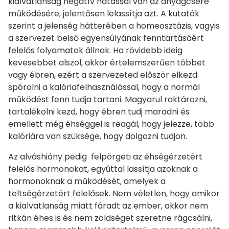
kialvatlanság negatív hatással van az anyagcsere
működésére, jelentősen lelassítja azt. A kutatók
szerint a jelenség hátterében a homeosztázis, vagyis
a szervezet belső egyensúlyának fenntartásáért
felelős folyamatok állnak. Ha rövidebb ideig
kevesebbet alszol, akkor értelemszerűen többet
vagy ébren, ezért a szervezeted először elkezd
spórolni a kalóriafelhasználással, hogy a normál
működést fenn tudja tartani. Magyarul raktározni,
tartalékolni kezd, hogy ébren tudj maradni és
emellett még éhséggel is reagál, hogy jelezze, több
kalóriára van szüksége, hogy dolgozni tudjon.
Az alváshiány pedig felpörgeti az éhségérzetért
felelős hormonokat, egyúttal lassítja azoknak a
hormonoknak a működését, amelyek a
teltségérzetért felelősek. Nem véletlen, hogy amikor
a kialvatlanság miatt fáradt az ember, akkor nem
ritkán éhes is és nem zöldséget szeretne rágcsálni,