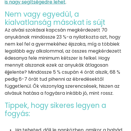
is nagy segítségedre lehet
.
Nem vagy egyedül, a
kialvatlanság másokat is sújt
Az alvási szokásai kapcsán megkérdezett 70
anyukának mindössze 23 %-a nyilatkozta azt, hogy
nem kel fel a gyermekéhez éjszaka, míg a többiek
legalább egy alkalommal, az összes megkérdezett
édesanya fele minimum kétszer is felkel. Hogy
mennyit alszanak ezek az anyukák átlagosan
éjjelente? Mindössze 5 % csupán 4 órát alszik, 68 %
pedig 6-7 órát tud pihenni az ébredésektől
függetlenül. Ők viszonylag szerencsések, hiszen az
alvásuk hatása a fogyásra inkább jó, mint rossz.
Tippek, hogy sikeres legyen a
fogyás:
Ha teheted, dőlj le napközben, amikor a babád