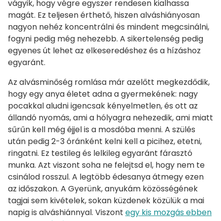
vágyik, hogy végre egyszer rendesen kialhassa
magát. Ez teljesen érthető, hiszen alváshiányosan
nagyon nehéz koncentrálni és mindent megcsinálni,
fogyni pedig még nehezebb. A sikertelenség pedig
egyenes út lehet az elkeseredéshez és a hízáshoz
egyaránt.
Az alvásminőség romlása már azelőtt megkezdődik,
hogy egy anya életet adna a gyermekének: nagy
pocakkal aludni igencsak kényelmetlen, és ott az
állandó nyomás, ami a hólyagra nehezedik, ami miatt
sűrűn kell még éjjel is a mosdóba menni. A szülés
után pedig 2-3 óránként kelni kell a picihez, etetni,
ringatni. Ez testileg és lelkileg egyaránt fárasztó
munka. Azt viszont soha ne felejtsd el, hogy nem te
csinálod rosszul. A legtöbb édesanya átmegy ezen
az időszakon. A Gyerünk, anyukám közösségének
tagjai sem kivételek, sokan küzdenek közülük a mai
napig is alváshiánnyal. Viszont
egy kis mozgás ebben