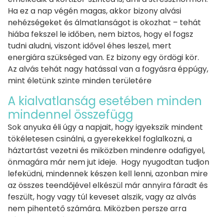
Ha ez a nap végén magas, akkor bizony alvási
nehézségeket és álmatlanságot is okozhat – tehát
hiába fekszel le időben, nem biztos, hogy el fogsz
tudni aludni, viszont idővel éhes leszel, mert
energiára szükséged van. Ez bizony egy ördögi kör.
Az alvás tehát nagy hatással van a fogyásra éppúgy,
mint életünk szinte minden területére
A kialvatlanság esetében minden
mindennel összefügg
Sok anyuka éli úgy a napjait, hogy igyekszik mindent
tökéletesen csinálni, a gyerekekkel foglalkozni, a
háztartást vezetni és miközben mindenre odafigyel,
önmagára már nem jut ideje. Hogy nyugodtan tudjon
lefeküdni, mindennek készen kell lenni, azonban mire
az összes teendőjével elkészül már annyira fáradt és
feszült, hogy vagy túl keveset alszik, vagy az alvás
nem pihentető számára. Miközben persze arra