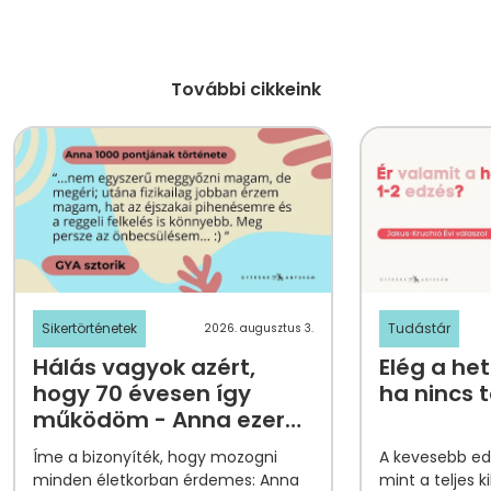
További cikkeink
Sikertörténetek
Tudástár
2026. augusztus 3.
Hálás vagyok azért,
Elég a het
hogy 70 évesen így
ha nincs 
működöm - Anna ezer
tornapontjának
Íme a bizonyíték, hogy mozogni
A kevesebb edz
története
minden életkorban érdemes: Anna
mint a teljes k