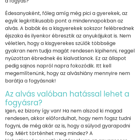
a fogyás?
Édesanyaként, főleg amíg még pici a gyerekek, az
egyik legkritikusabb pont a mindennapokban az
alvás. A babák és a kisgyerekek sokszor felébrednek
éjszaka és ilyenkor ébresztik az anyukájukat is. Nem
véletlen, hogy a kisgyerekes szülők többsége
gyakran nem tudja magát rendesen kipihenni, reggel
nyúzottan ébrednek és kialvatlanok. Ez az állapot
pedig sajnos napról napra fokozódik. Itt kell
megemlítenünk, hogy az alváshiány mennyire nem
barátja a fogyásnak!
Az alvás valóban hatással lehet a
fogyásra?
Igen, ez bizony így van! Ha nem alszod ki magad
rendesen, akkor előfordulhat, hogy nem fogsz tudni
fogyni, de még akár az is, hogy a súlyod gyarapodni
fog. Miért történhet meg mindez? A