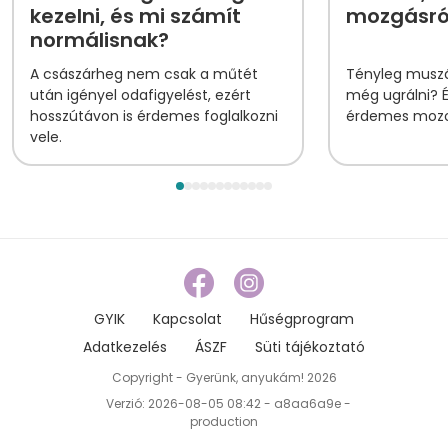
kezelni, és mi számít
mozgásról
normálisnak?
A császárheg nem csak a műtét
Tényleg muszá
után igényel odafigyelést, ezért
még ugrálni? 
hosszútávon is érdemes foglalkozni
érdemes mozog
vele.
GYIK
Kapcsolat
Hűségprogram
Adatkezelés
ÁSZF
Süti tájékoztató
Copyright - Gyerünk, anyukám! 2026
Verzió: 2026-08-05 08:42 - a8aa6a9e -
production