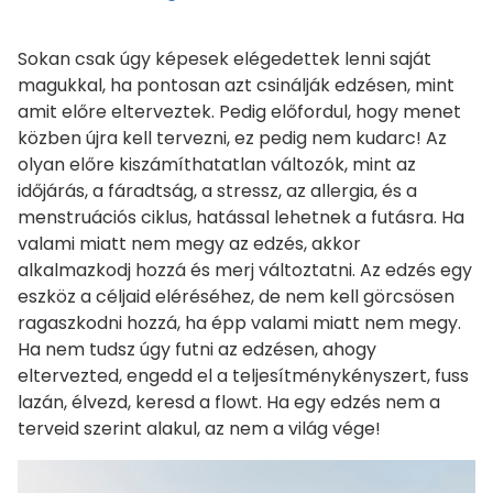
Sokan csak úgy képesek elégedettek lenni saját
magukkal, ha pontosan azt csinálják edzésen, mint
amit előre elterveztek. Pedig előfordul, hogy menet
közben újra kell tervezni, ez pedig nem kudarc! Az
olyan előre kiszámíthatatlan változók, mint az
időjárás, a fáradtság, a stressz, az allergia, és a
menstruációs ciklus, hatással lehetnek a futásra. Ha
valami miatt nem megy az edzés, akkor
alkalmazkodj hozzá és merj változtatni. Az edzés egy
eszköz a céljaid eléréséhez, de nem kell görcsösen
ragaszkodni hozzá, ha épp valami miatt nem megy.
Ha nem tudsz úgy futni az edzésen, ahogy
eltervezted, engedd el a teljesítménykényszert, fuss
lazán, élvezd, keresd a flowt. Ha egy edzés nem a
terveid szerint alakul, az nem a világ vége!