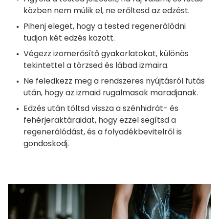
közben nem múlik el, ne erőltesd az edzést.
Pihenj eleget, hogy a tested regenerálódni
tudjon két edzés között.
Végezz izomerősítő gyakorlatokat, különös
tekintettel a törzsed és lábad izmaira.
Ne feledkezz meg a rendszeres nyújtásról futás
után, hogy az izmaid rugalmasak maradjanak.
Edzés után töltsd vissza a szénhidrát- és
fehérjeraktáraidat, hogy ezzel segítsd a
regenerálódást, és a folyadékbevitelről is
gondoskodj.