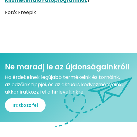
Kilométerfaló Futóprogramhoz
!
Fotó: Freepik
Ne maradj le az újdonságainkról!
Ha érdekelnek legújabb termékeink és tornáink,
az edzőink tippjei, és az aktuális kedvezményeink,
akkor iratkozz fel a hírlevelünkre.
Iratkozz fel