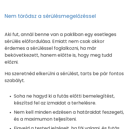
Nem törődsz a sérülésmegelőzéssel
Aki fut, annál benne van a pakliban egy esetleges
sérülés előfordulása. Emiatt nem csak akkor
érdemes a sérüléssel foglalkozni, ha már
bekövetkezett, hanem előtte is, hogy meg tudd
előzni.
Ha szeretnéd elkerülni a sérülést, tarts be pár fontos
szabályt.
Soha ne hagyd ki a futás előtti bemelegítést,
készítsd fel az izmaidat a terhelésre.
Nem kell minden edzésen a határaidat feszegeti,
és a maximumon teljesíteni.
Figyeld a tested jelzéseit, ha fáj valami, és futás