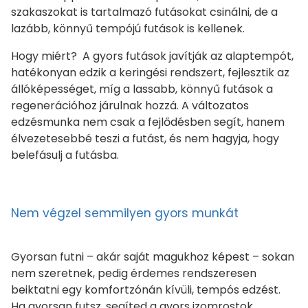
szakaszokat is tartalmazó futásokat csinálni, de a
lazább, könnyű tempójú futások is kellenek.
Hogy miért? A gyors futások javítják az alaptempót,
hatékonyan edzik a keringési rendszert, fejlesztik az
állóképességet, míg a lassabb, könnyű futások a
regenerációhoz járulnak hozzá. A változatos
edzésmunka nem csak a fejlődésben segít, hanem
élvezetesebbé teszi a futást, és nem hagyja, hogy
belefásulj a futásba.
Nem végzel semmilyen gyors munkát
Gyorsan futni – akár saját magukhoz képest – sokan
nem szeretnek, pedig érdemes rendszeresen
beiktatni egy komfortzónán kívüli, tempós edzést.
Ha gyorsan futsz, segíted a gyors izomrostok