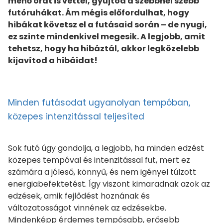
menő órát is vettél, gyűjtöd a szebbnél szebb
futóruhákat. Ám mégis előfordulhat, hogy
hibákat követsz el a futásaid során – de nyugi,
ez szinte mindenkivel megesik. A legjobb, amit
tehetsz, hogy ha hibáztál, akkor legközelebb
kijavítod a hibáidat!
Minden futásodat ugyanolyan tempóban,
közepes intenzitással teljesíted
Sok futó úgy gondolja, a legjobb, ha minden edzést
közepes tempóval és intenzitással fut, mert ez
számára a jóleső, könnyű, és nem igényel túlzott
energiabefektetést. Így viszont kimaradnak azok az
edzések, amik fejlődést hoznának és
változatosságot vinnének az edzésekbe.
Mindenképp érdemes tempósabb, erősebb