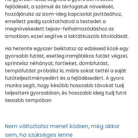
fejlődését, a számuk és térfogatuk növelését,
hozzájárulsz az izom-ideg kapcsolat javításához,
emellett pedig szoktathatod a testedet a
megnövekedett tejsav-felhalmozódáshoz az
izmokban, ezzel segítve a laktátküszöb kitolódását.
Ha hetente egyszer beiktatsz az edzéseid közé egy
gyorsabb futást, esetleg iramjátékos futást végzel,
sprintelsz néhányat, fartleket, dombfutást,
tempófutást próbálsz ki, máris sokat tettél a saját
futóteljesítményedért és a fejlődésedért. A gyors
munka segít, hogy később hosszabb távokat tudj
teljesíteni gyorsabban, és hosszabb ideig tudj futni
lassabb tempóban
Nem változtatsz menet közben, még akkor
sem, ha szükséges lenne