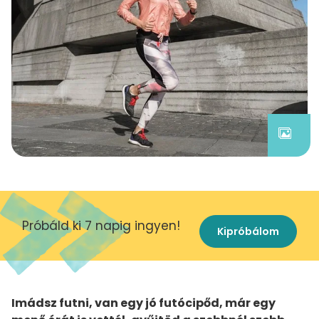
Próbáld ki 7 napig ingyen!
Kipróbálom
Imádsz futni, van egy jó futócipőd, már egy