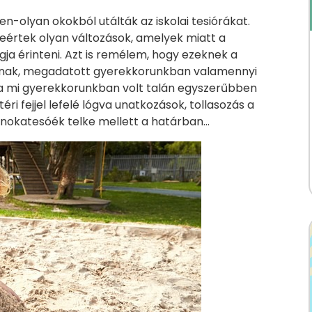
en-olyan okokból utálták az iskolai tesiórákat.
eértek olyan változások, amelyek miatt a
ja érinteni. Azt is remélem, hogy ezeknek a
knak, megadatott gyerekkorunkban valamennyi
a mi gyerekkorunkban volt talán egyszerűbben
ri fejjel lefelé lógva unatkozások, tollasozás a
unokatesóék telke mellett a határban…