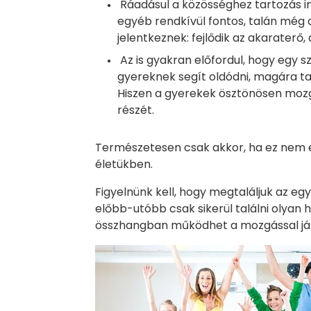
Ráadásul a közösséghez tartozás i
egyéb rendkívül fontos, talán még 
jelentkeznek: fejlődik az akaraterő,
Az is gyakran előfordul, hogy egy s
gyereknek segít oldódni, magára ta
Hiszen a gyerekek ösztönösen mozgá
részét.
Természetesen csak akkor, ha ez nem e
életükben.
Figyelnünk kell, hogy megtaláljuk az eg
előbb-utóbb csak sikerül találni olyan h
összhangban működhet a mozgással jár