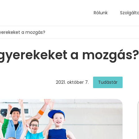
Rólunk
Szolgált
gyerekeket a mozgás?
 gyerekeket a mozgás?
2021. október 7.
Tudástár