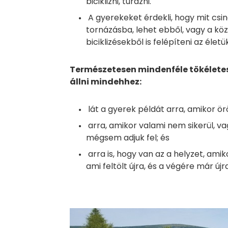
biciklizni, túrázni.
A gyerekeket érdekli, hogy mit csiná
tornázásba, lehet ebből, vagy a köz
biciklizésekből is felépíteni az éle
Természetesen mindenféle tökéletes
állni mindehhez:
lát a gyerek példát arra, amikor
arra, amikor valami nem sikerül, v
mégsem adjuk fel; és
arra is, hogy van az a helyzet, ami
ami feltölt újra, és a végére már ú