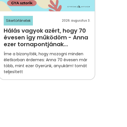
Sikertörténetek
2026. augusztus 3.
Hálás vagyok azért, hogy 70
évesen így működöm - Anna
ezer tornapontjának
története
Íme a bizonyíték, hogy mozogni minden
életkorban érdemes: Anna 70 évesen már
több, mint ezer Gyerünk, anyukám! tornát
teljesített