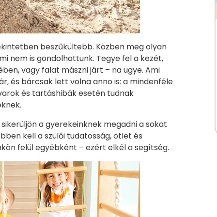
kintetben beszűkültebb. Közben meg olyan
 mi nem is gondolhattunk. Tegye fel a kezét,
ében, vagy falat mászni járt – na ugye. Ami
ár, és bárcsak lett volna anno is: a mindenféle
arok és tartáshibák esetén tudnak
eknek.
 sikerüljön a gyerekeinknek megadni a sokat
en kell a szülői tudatosság, ötlet és
ön felül egyébként – ezért elkél a segítség.