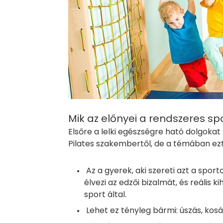
Mik az előnyei a rendszeres s
Elsőre a lelki egészségre ható dolgoka
Pilates szakembertől, de a témában ez
Az a gyerek, aki szereti azt a sporto
élvezi az edzői bizalmát, és reális k
sport által.
Lehet ez tényleg bármi: úszás, kosá