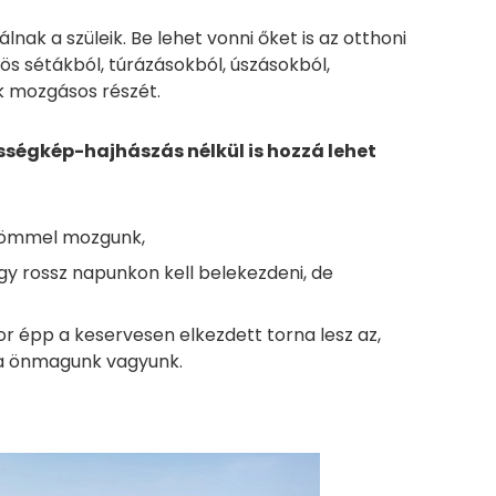
lnak a szüleik. Be lehet vonni őket is az otthoni
ös sétákból, túrázásokból, úszásokból,
tük mozgásos részét.
ségkép-hajhászás nélkül is hozzá lehet
 örömmel mozgunk,
agy rossz napunkon kell belekezdeni, de
kor épp a keservesen elkezdett torna lesz az,
jra önmagunk vagyunk.