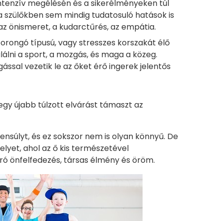
ntenzív megélésén és a sikerélményeken túl
a szülőkben sem mindig tudatosuló hatások is
 az önismeret, a kudarctűrés, az empátia.
zorongó típusú, vagy stresszes korszakát élő
lálni a sport, a mozgás, és maga a közeg.
ssal vezetik le az őket érő ingerek jelentős
gy újabb túlzott elvárást támaszt az
yensúlyt, és ez sokszor nem is olyan könnyű. De
elyet, ahol az ő kis természetével
ó önfelfedezés, társas élmény és öröm.