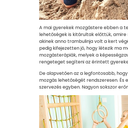
A mai gyerekek mozgástere ebben a te
lehetőségek is kitárultak előttük, amire
akinek anno trambulinja volt a kert vég
pedig kifejezetten jó, hogy létezik ma m
mozgásterápiák, melyek a képességzav
rengeteget segíteni az érintett gyerek
De alapvetően az a legfontosabb, hogy
mozgás lehetőségét rendszeresen. És ebb
szervezés egyben. Nagyon sokszor erőnk