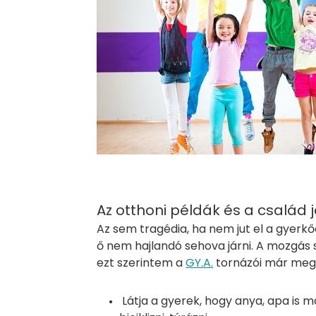
Az otthoni példák és a család 
Az sem tragédia, ha nem jut el a gyerk
ő nem hajlandó sehova járni. A mozgás s
ezt szerintem a
GY.A.
tornázói már meg
Látja a gyerek, hogy anya, apa is mo