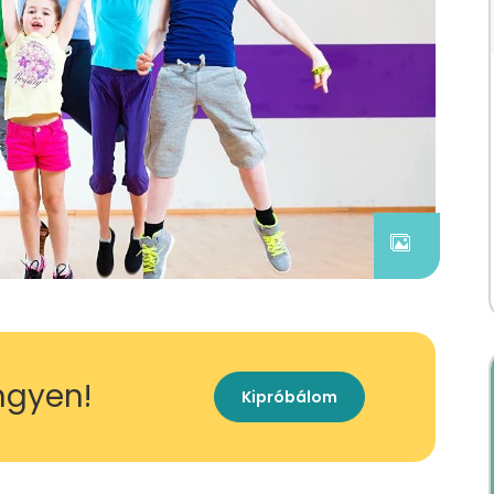
ingyen!
Kipróbálom