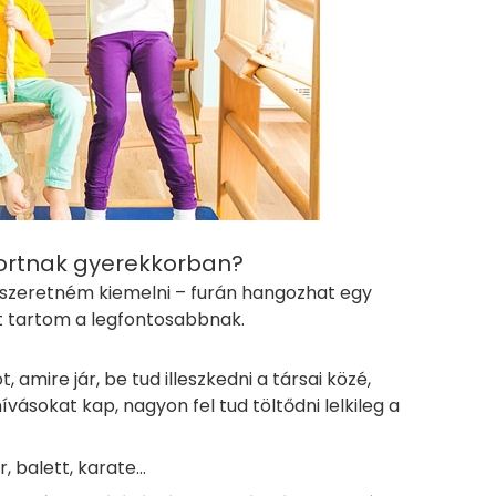
portnak gyerekkorban?
t szeretném kiemelni – furán hangozhat egy
t tartom a legfontosabbnak.
t, amire jár, be tud illeszkedni a társai közé,
ihívásokat kap, nagyon fel tud töltődni lelkileg a
r, balett, karate…