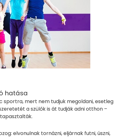
jó hatása
őc sportra, mert nem tudjuk megoldani, esetleg
zeretetét a szülők is át tudják adni otthon –
tapasztalták.
zog: elvonulnak tornázni, eljárnak futni, úszni,