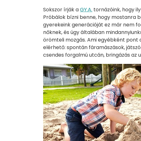
Sokszor írják a
GY.A.
tornázóink, hogy ily
Próbálok bízni benne, hogy mostanra b
gyerekeink generációját ez már nem fog
nőknek, és úgy általában mindannyiun
örömteli mozgás. Ami egyébként pont 
elérhető: spontán fáramászások, játszóté
csendes forgalmú utcán, bringázás az 