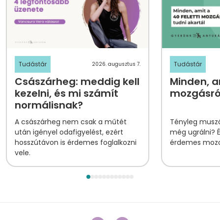
Tudástár
Tudástár
2026. augusztus 7.
Császárheg: meddig kell
Minden, am
kezelni, és mi számít
mozgásról
normálisnak?
A császárheg nem csak a műtét
Tényleg muszá
után igényel odafigyelést, ezért
még ugrálni? 
hosszútávon is érdemes foglalkozni
érdemes mozog
vele.