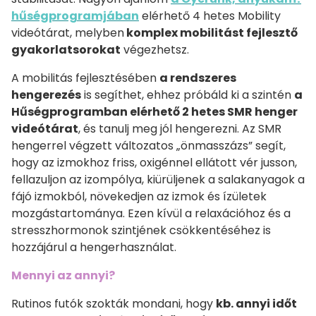
hűségprogramjában
elérhető 4 hetes Mobility
videótárat, melyben
komplex mobilitást fejlesztő
gyakorlatsorokat
végezhetsz.
A mobilitás fejlesztésében
a rendszeres
hengerezés
is segíthet, ehhez próbáld ki a szintén
a
Hűségprogramban elérhető 2 hetes SMR henger
videótárat
, és tanulj meg jól hengerezni. Az SMR
hengerrel végzett változatos „önmasszázs” segít,
hogy az izmokhoz friss, oxigénnel ellátott vér jusson,
fellazuljon az izompólya, kiürüljenek a salakanyagok a
fájó izmokból, növekedjen az izmok és ízületek
mozgástartománya. Ezen kívül a relaxációhoz és a
stresszhormonok szintjének csökkentéséhez is
hozzájárul a hengerhasználat.
Mennyi az annyi?
Rutinos futók szokták mondani, hogy
kb. annyi időt