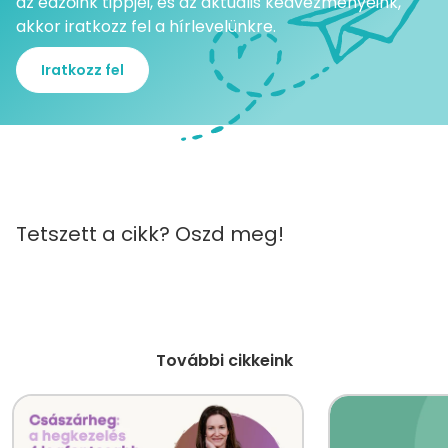
az edzőink tippjei, és az aktuális kedvezményeink,
akkor iratkozz fel a hírlevelünkre.
Iratkozz fel
Tetszett a cikk? Oszd meg!
További cikkeink