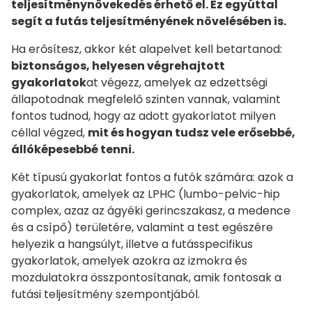
teljesítménynövekedés érhető el. Ez egyúttal
segít a futás teljesítményének növelésében is.
Ha erősítesz, akkor két alapelvet kell betartanod:
biztonságos, helyesen végrehajtott
gyakorlatok
at végezz, amelyek az edzettségi
állapotodnak megfelelő szinten vannak, valamint
fontos tudnod, hogy az adott gyakorlatot milyen
céllal végzed,
mit és hogyan tudsz vele erősebbé,
állóképesebbé tenni.
Két típusú gyakorlat fontos a futók számára: azok a
gyakorlatok, amelyek az LPHC (lumbo-pelvic-hip
complex, azaz az ágyéki gerincszakasz, a medence
és a csípő) területére, valamint a test egészére
helyezik a hangsúlyt, illetve a futásspecifikus
gyakorlatok, amelyek azokra az izmokra és
mozdulatokra összpontosítanak, amik fontosak a
futási teljesítmény szempontjából.