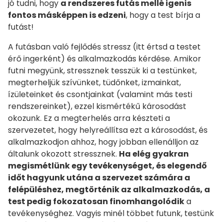
jó tudni, hogy
a rendszeres futás mellé igenis
fontos másképpen is edzeni
, hogy a test bírja a
futást!
A futásban való fejlődés stressz (itt értsd a testet
érő ingerként) és alkalmazkodás kérdése. Amikor
futni megyünk, stressznek tesszük ki a testünket,
megterheljük szívünket, tüdőnket, izmainkat,
ízületeinket és csontjainkat (valamint más testi
rendszereinket), ezzel kismértékű károsodást
okozunk. Ez a megterhelés arra készteti a
szervezetet, hogy helyreállítsa ezt a károsodást, és
alkalmazkodjon ahhoz, hogy jobban ellenálljon az
általunk okozott stressznek.
Ha elég gyakran
megismétlünk egy tevékenységet, és elegendő
időt hagyunk utána a szervezet számára a
felépüléshez, megtörténik az alkalmazkodás, a
test pedig fokozatosan finomhangolódik
a
tevékenységhez. Vagyis minél többet futunk, testünk