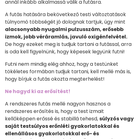
annál inkább alkalmassá válik a futásra.
A futás hatására bekövetkező testi változtatások
túlnyomó többségét jó dolognak tartjuk, úgy mint
alacsonyabb nyugalmi pulzusszám, erősebb
izmok, jobb véráramlás, javuló oxigénfelvétel.
De hogy ezeket meg is tudjuk tartani a futással, arra
is oda kell figyelnünk, hogy képesek legyünk futni!
Futni nem mindig elég ahhoz, hogy a testünket
tökéletes formában tudjuk tartani, kell mellé más is,
hogy bírjuk a futás okozta megterhelést!
Ne hagyd ki az erősítést!
A rendszeres futás mellé nagyon hasznos a
rendszeres erősítés is, hogy a test izmait
kellőképpen erőssé és stabillá tehesd,
súlyzós vagy
saját testsúlyos erőnléti gyakorlatokkal és
ellenállásos gyakorlatokkal erő- és