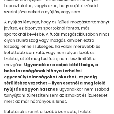
tapasztalaton, vagyis azon, hogy saját érzéseid
szerint jó-e neked a nyújtás, vagy sem.
A nyújtás lényege, hogy az ízületi mozgástartományt
javítsa, ez bizonyos sportoknál fontos, más
sportoknál kevésbé. A futás mozgásciklusában nincs
olyan ízületi szög vagy mozgás, amiben extra
lazaság lenne szükséges, ha valaki merevebb és
kötöttebb izomzatú, vagy nem olyan lazák az
ízületei, attól még tud futni, nem lesz limitált a
mozgása.
Ugyanakkor a csípő kötöttsége, a
boka lazaságának hiánya terhelési
egyensúlytalanságokat okozhat, ez pedig
sérüléshez vezethet – ilyen esetnél a megfelelő
nyújtás nagyon hasznos
, ugyanakkor nem szabad
túlnyújtani, túlfeszíteni sem az izmokat és ízületeket,
mert az már hátrányos is lehet.
Kutatások szerint a lazább izomzatú, ízületű