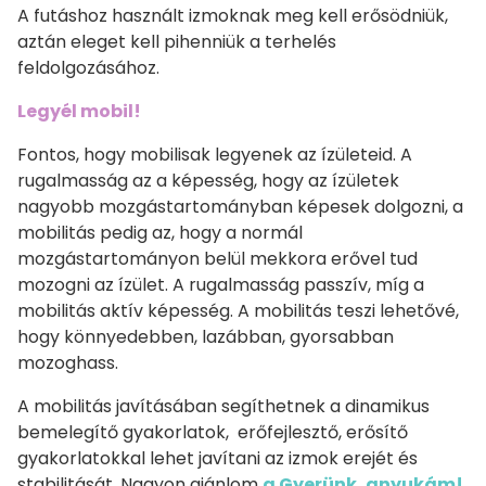
A futáshoz használt izmoknak meg kell erősödniük,
aztán eleget kell pihenniük a terhelés
feldolgozásához.
Legyél mobil!
Fontos, hogy mobilisak legyenek az ízületeid. A
rugalmasság az a képesség, hogy az ízületek
nagyobb mozgástartományban képesek dolgozni, a
mobilitás pedig az, hogy a normál
mozgástartományon belül mekkora erővel tud
mozogni az ízület. A rugalmasság passzív, míg a
mobilitás aktív képesség. A mobilitás teszi lehetővé,
hogy könnyedebben, lazábban, gyorsabban
mozoghass.
A mobilitás javításában segíthetnek a dinamikus
bemelegítő gyakorlatok, erőfejlesztő, erősítő
gyakorlatokkal lehet javítani az izmok erejét és
stabilitását. Nagyon ajánlom
a Gyerünk, anyukám!