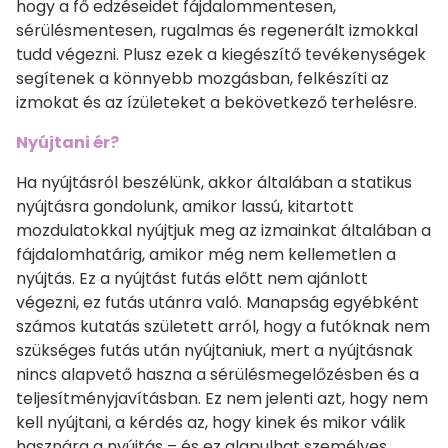
hogy a fő edzéseidet fájdalommentesen,
sérülésmentesen, rugalmas és regenerált izmokkal
tudd végezni. Plusz ezek a kiegészítő tevékenységek
segítenek a könnyebb mozgásban, felkészíti az
izmokat és az ízületeket a bekövetkező terhelésre.
Nyújtani ér?
Ha nyújtásról beszélünk, akkor általában a statikus
nyújtásra gondolunk, amikor lassú, kitartott
mozdulatokkal nyújtjuk meg az izmainkat általában a
fájdalomhatárig, amikor még nem kellemetlen a
nyújtás. Ez a nyújtást futás előtt nem ajánlott
végezni, ez futás utánra való. Manapság egyébként
számos kutatás született arról, hogy a futóknak nem
szükséges futás után nyújtaniuk, mert a nyújtásnak
nincs alapvető haszna a sérülésmegelőzésben és a
teljesítményjavításban. Ez nem jelenti azt, hogy nem
kell nyújtani, a kérdés az, hogy kinek és mikor válik
hasznára a nyújtás – és ez alapulhat személyes