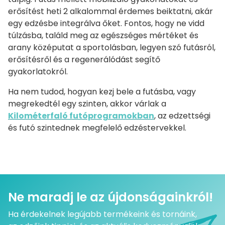
erősítést heti 2 alkalommal érdemes beiktatni, akár
egy edzésbe integrálva őket. Fontos, hogy ne vidd
túlzásba, találd meg az egészséges mértéket és
arany középutat a sportolásban, legyen szó futásról,
erősítésről és a regenerálódást segítő
gyakorlatokról.
Ha nem tudod, hogyan kezj bele a futásba, vagy
megrekedtél egy szinten, akkor várlak a
Kilométerfaló futóprogramokban
, az edzettségi
és futó szintednek megfelelő edzéstervekkel.
Ne maradj le az újdonságainkról!
Ha érdekelnek legújabb termékeink és tornáink,