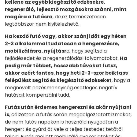
kellene az egyéb kiegészítő edzésekre,
regeneráló, fejlesztő mozgásokra szánni, mint
magára a futásra
, de ez természetesen
legtöbbször nem kivitelezhető.
Ha kezdő futó vagy, akkor szánj időt egy héten
2-3 alkalommal tudatosan a hengerezésre,
mobilizálásra, nyújtásr
a, hogy segítsd a
fejlődésedet és a regenerálódási folyamatokat.
Ha
pedig már többet, hosszabb távokat futsz,
akkor azért fontos, hogy heti 2-3-szor beiktass
felépülést segítő és kiegészítő edzéseket
, hogy a
megnövelt edzésmennyiség esetleges negatív
hatásait kompenzálni tudd.
Futás után érdemes hengerezni és akár nyújtani
is
, célzottan a futás során megdolgoztatott izmokat,
de nem futós napokon is használd nyugodtan a
hengert és gyúrd át vele a teljes testedet tetőtől
talpig. Futás mellett mobilizáló gyakorlatokat és