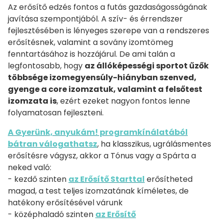
Az erősítő edzés fontos a futás gazdaságosságának
javítása szempontjából. A szív- és érrendszer
fejlesztésében is lényeges szerepe van a rendszeres
erősítésnek, valamint a sovány izomtömeg
fenntartásához is hozzájárul. De ami talán a
legfontosabb, hogy
az állóképességi sportot űzők
többsége izomegyensúly-hiányban szenved,
gyenge a core izomzatuk, valamint a felsőtest
izomzata is
, ezért ezeket nagyon fontos lenne
folyamatosan fejleszteni.
A Gyerünk, anyukám! programkínálatából
bátran válogathatsz
, ha klasszikus, ugrálásmentes
erősítésre vágysz, akkor a Tónus vagy a Spárta a
neked való:
- kezdő szinten
az Erősítő Starttal
erősítheted
magad, a test teljes izomzatának kíméletes, de
hatékony erősítésével várunk
- középhaladó szinten
az Erősítő