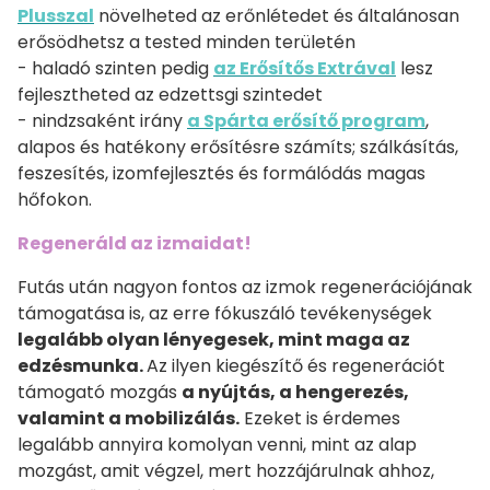
Plusszal
növelheted az erőnlétedet és általánosan
erősödhetsz a tested minden területén
- haladó szinten pedig
az Erősítős Extrával
lesz
fejlesztheted az edzettsgi szintedet
- nindzsaként irány
a Spárta erősítő program
,
alapos és hatékony erősítésre számíts; szálkásítás,
feszesítés, izomfejlesztés és formálódás magas
hőfokon.
Regeneráld az izmaidat!
Futás után nagyon fontos az izmok regenerációjának
támogatása is, az erre fókuszáló tevékenységek
legalább olyan lényegesek, mint maga az
edzésmunka.
Az ilyen kiegészítő és regenerációt
támogató mozgás
a nyújtás, a hengerezés,
valamint a mobilizálás.
Ezeket is érdemes
legalább annyira komolyan venni, mint az alap
mozgást, amit végzel, mert hozzájárulnak ahhoz,