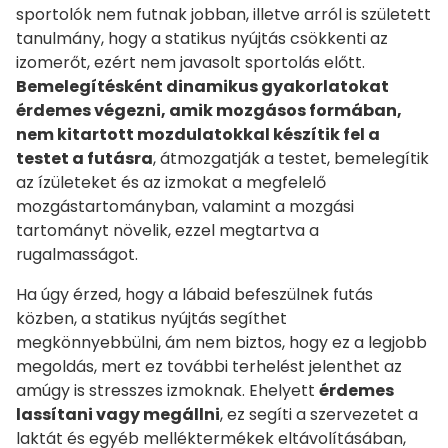
sportolók nem futnak jobban, illetve arról is született
tanulmány, hogy a statikus nyújtás csökkenti az
izomerőt, ezért nem javasolt sportolás előtt.
Bemelegítésként dinamikus gyakorlatokat
érdemes végezni, amik mozgásos formában,
nem kitartott mozdulatokkal készítik fel a
testet a futásra
, átmozgatják a testet, bemelegítik
az ízületeket és az izmokat a megfelelő
mozgástartományban, valamint a mozgási
tartományt növelik, ezzel megtartva a
rugalmasságot.
Ha úgy érzed, hogy a lábaid befeszülnek futás
közben, a statikus nyújtás segíthet
megkönnyebbülni, ám nem biztos, hogy ez a legjobb
megoldás, mert ez további terhelést jelenthet az
amúgy is stresszes izmoknak. Ehelyett
érdemes
lassítani vagy megállni
, ez segíti a szervezetet a
laktát és egyéb melléktermékek eltávolításában,