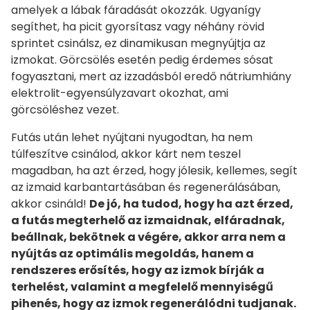
amelyek a lábak fáradását okozzák. Ugyanígy
segíthet, ha picit gyorsítasz vagy néhány rövid
sprintet csinálsz, ez dinamikusan megnyújtja az
izmokat. Görcsölés esetén pedig érdemes sósat
fogyasztani, mert az izzadásból eredő nátriumhiány
elektrolit-egyensúlyzavart okozhat, ami
görcsöléshez vezet.
Futás után lehet nyújtani nyugodtan, ha nem
túlfeszítve csinálod, akkor kárt nem teszel
magadban, ha azt érzed, hogy jólesik, kellemes, segít
az izmaid karbantartásában és regenerálásában,
akkor csináld!
De jó, ha tudod, hogy ha azt érzed,
a futás megterhelő az izmaidnak, elfáradnak,
beállnak, bekötnek a végére, akkor arra nem a
nyújtás az optimális megoldás, hanem a
rendszeres erősítés, hogy az izmok bírják a
terhelést, valamint a megfelelő mennyiségű
pihenés, hogy az izmok regenerálódni tudjanak.