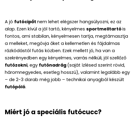
A jó
futócipőt
nem lehet elégszer hangsúlyozni, ez az
alap. Ezen kívül a jól tartó, kényelmes
sportmelltartó
is
fontos, ami stabilan, kényelmesen tartja, megtámasztja
a melleket, megóvja őket a kellemetlen és fájdalmas
rázkódástól futás közben. Ezek mellett jó, ha van a
szekrényedben egy kényelmes, varrás nélküli, jól szellőző
futózokni
, egy
futónadrág
(saját ízlésed szerint rövid,
háromnegyedes, esetleg hosszú), valamint legalább egy
– de 2-3 darab még jobb – technikai anyagból készült
futópóló
.
Miért jó a speciális futócucc?