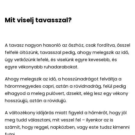
Mit viselj tavasszal?
A tavasz nagyon hasonló az őszhöz, csak fordítva, ősszel
felfelé öltözünk, tavasszal pedig, ahogy melegszik az idő,
úgy vetkőzünk lefelé, és viselünk egyre kevesebb, és
egyre vékonyabb ruhadarabokat.
Ahogy melegszik az idő, a hosszúnadrágot felváltja a
háromnegyedes capri, aztán a rövidnadrág, felül pedig
elhagyod a meleg pulóvert, dzsekit, elég lesz egy vékony
hosszúujjú, aztán a rövidujjú.
A változékony időjárás miatt figyeld a hőmérőt, hogy jól
meg tudd választani, mit veszel fel – ilyenkor az is
számít, hogy reggel, napközben, vagy este tudsz kimenni
futni.