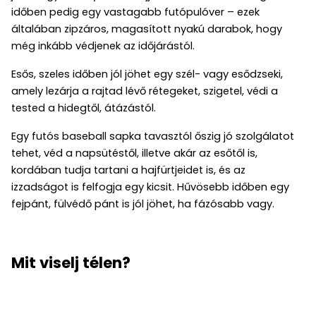
időben pedig egy vastagabb futópulóver – ezek
általában zipzáros, magasított nyakú darabok, hogy
még inkább védjenek az időjárástól.
Esős, szeles időben jól jöhet egy szél- vagy esődzseki,
amely lezárja a rajtad lévő rétegeket, szigetel, védi a
tested a hidegtől, átázástól.
Egy futós baseball sapka tavasztól őszig jó szolgálatot
tehet, véd a napsütéstől, illetve akár az esőtől is,
kordában tudja tartani a hajfürtjeidet is, és az
izzadságot is felfogja egy kicsit. Hűvösebb időben egy
fejpánt, fülvédő pánt is jól jöhet, ha fázósabb vagy.
Mit viselj télen?