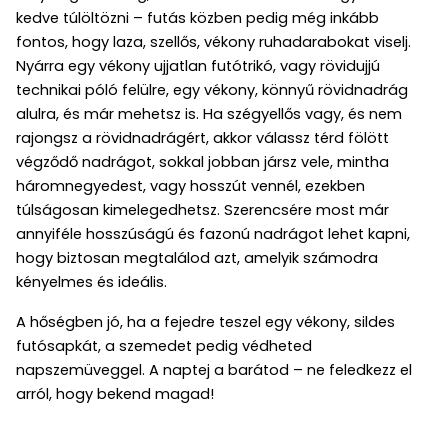
kedve túlöltözni – futás közben pedig még inkább
fontos, hogy laza, szellős, vékony ruhadarabokat viselj.
Nyárra egy vékony ujjatlan futótrikó, vagy rövidujjú
technikai póló felülre, egy vékony, könnyű rövidnadrág
alulra, és már mehetsz is. Ha szégyellős vagy, és nem
rajongsz a rövidnadrágért, akkor válassz térd fölött
végződő nadrágot, sokkal jobban jársz vele, mintha
háromnegyedest, vagy hosszút vennél, ezekben
túlságosan kimelegedhetsz. Szerencsére most már
annyiféle hosszúságú és fazonú nadrágot lehet kapni,
hogy biztosan megtalálod azt, amelyik számodra
kényelmes és ideális.
A hőségben jó, ha a fejedre teszel egy vékony, sildes
futósapkát, a szemedet pedig védheted
napszemüveggel. A naptej a barátod – ne feledkezz el
arról, hogy bekend magad!