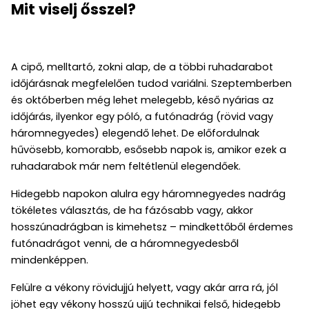
Mit viselj ősszel?
A cipő, melltartó, zokni alap, de a többi ruhadarabot
időjárásnak megfelelően tudod variálni. Szeptemberben
és októberben még lehet melegebb, késő nyárias az
időjárás, ilyenkor egy póló, a futónadrág (rövid vagy
háromnegyedes) elegendő lehet. De előfordulnak
hűvösebb, komorabb, esősebb napok is, amikor ezek a
ruhadarabok már nem feltétlenül elegendőek.
Hidegebb napokon alulra egy háromnegyedes nadrág
tökéletes választás, de ha fázósabb vagy, akkor
hosszúnadrágban is kimehetsz – mindkettőből érdemes
futónadrágot venni, de a háromnegyedesből
mindenképpen.
Felülre a vékony rövidujjú helyett, vagy akár arra rá, jól
jöhet egy vékony hosszú ujjú technikai felső, hidegebb