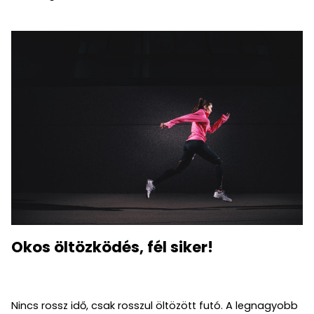
Okos öltözködés, fél siker!
Nincs rossz idő, csak rosszul öltözött futó. A legnagyobb