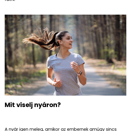
Mit viselj nyáron?
A nyár igen meleg, amikor az embernek amúgy sincs