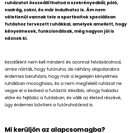
ruházatot összeállíthatod a szekrényedből, póló,
nadrág, zokni, és már indulhatsz is. Ám nem
véletlenül vannak tele a sportboltok speciálisan
futáshoz tervezett ruhákkal, amelyek amellett, hogy
kényelmesek, funkcionálisak, még nagyon jól is
néznek ki.
Kezdőként nem kell mindent és azonnal felvásárolnod,
amire ráírták, hogy futóruha, de néhány alapdarabra
érdemes beruházni, hogy már a legelején kényelmes
ruhákban mozoghass, és a nem megfelelő ruházat ne
vegye el a kedved a futástól. Később, ahogy haladsz
előre és fejlődsz a futásban, és válik az életed részévé,
úgy érdemes bővíteni a futóruhatárad is.
Mi kerüljön az alapcsomagba?