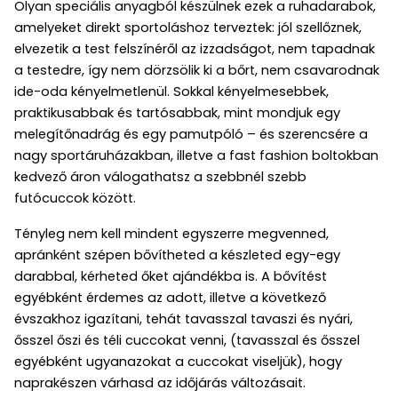
Olyan speciális anyagból készülnek ezek a ruhadarabok,
amelyeket direkt sportoláshoz terveztek: jól szellőznek,
elvezetik a test felszínéről az izzadságot, nem tapadnak
a testedre, így nem dörzsölik ki a bőrt, nem csavarodnak
ide-oda kényelmetlenül. Sokkal kényelmesebbek,
praktikusabbak és tartósabbak, mint mondjuk egy
melegítőnadrág és egy pamutpóló – és szerencsére a
nagy sportáruházakban, illetve a fast fashion boltokban
kedvező áron válogathatsz a szebbnél szebb
futócuccok között.
Tényleg nem kell mindent egyszerre megvenned,
apránként szépen bővítheted a készleted egy-egy
darabbal, kérheted őket ajándékba is. A bővítést
egyébként érdemes az adott, illetve a következő
évszakhoz igazítani, tehát tavasszal tavaszi és nyári,
ősszel őszi és téli cuccokat venni, (tavasszal és ősszel
egyébként ugyanazokat a cuccokat viseljük), hogy
naprakészen várhasd az időjárás változásait.