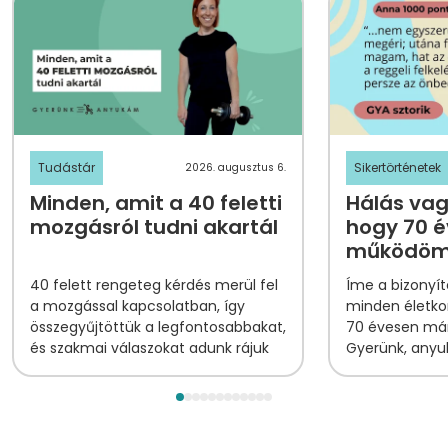
Tudástár
Sikertörténetek
2026. augusztus 6.
Minden, amit a 40 feletti
Hálás vag
mozgásról tudni akartál
hogy 70 é
működöm 
tornapon
40 felett
rengeteg kérdés merül fel
Íme a bizonyí
története
a mozgással kapcsolatban, így
minden életko
összegyűjtöttük a legfontosabbakat,
70 évesen már
és szakmai válaszokat adunk rájuk
Gyerünk, anyuk