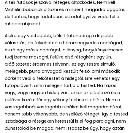
A téli futások jelszava: réteges öltözködés. Nem kell
Michelin babának öltözni és mindent magadra aggatni,
de fontos, hogy tudatosan és odafigyelve vedd fel a
ruhadarabjaidat.
Alulra egy vastagabb, bélelt futónadrág a legjobb
választás, de felveheted a háromnegyedes nadrágod,
és rá egy másik nadrágot, a lényeg, hogy kényelmesen
tudj benne mozogni. Felülre első rétegként egy ún.
aláöltözetet érdemes felvenni, ez egy testre simuló,
melegebb, puha anyagból készült felső, ami második
bőrként védi a felsőtestet a hidegtől. Erre vehetsz egy
futópulóvert, ami melegen tartja a tested. Ha fázós
vagy, vagy nagyon hideg van, akkor az aláöltöző és a
pulóver közé elfér egy vékony technikai póló is. Nem a
vastagabbnál vastagabb ruhákat kell magadra húzni,
hanem több vékonyabb, de szellőző réteget, így a tested
izzadsága a rétegeken keresztül is el fog párologni, nem
dunsztolod be magad, nem izzadsz be úgy, hogy aztán