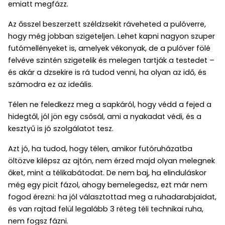
emiatt megfázz.
Az ősszel beszerzett széldzsekit ráveheted a pulóverre,
hogy még jobban szigeteljen. Lehet kapni nagyon szuper
futómellényeket is, amelyek vékonyak, de a pulóver fölé
felvéve szintén szigetelik és melegen tartják a testedet –
és akár a dzsekire is rá tudod venni, ha olyan az idő, és
számodra ez az ideális.
Télen ne feledkezz meg a sapkáról, hogy védd a fejed a
hidegtől, jól jön egy csősál, ami a nyakadat védi, és a
kesztyű is jó szolgálatot tesz.
Azt jó, ha tudod, hogy télen, amikor futóruházatba
öltözve kilépsz az ajtón, nem érzed majd olyan melegnek
őket, mint a télikabátodat. De nem baj, ha elinduláskor
még egy picit fázol, ahogy bemelegedsz, ezt már nem
fogod érezni: ha jól választottad meg a ruhadarabjaidat,
és van rajtad felül legalább 3 réteg téli technikai ruha,
nem fogsz fázni.