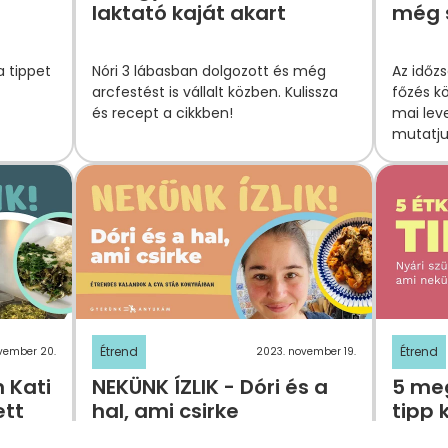
laktató kaját akart
még s
a tippet
Nóri 3 lábasban dolgozott és még
Az időzs
arcfestést is vállalt közben. Kulissza
főzés kö
és recept a cikkben!
mai leve
mutatju
Étrend
Étrend
vember 20.
2023. november 19.
 Kati
NEKÜNK ÍZLIK - Dóri és a
5 me
ett
hal, ami csirke
tipp 
szüle