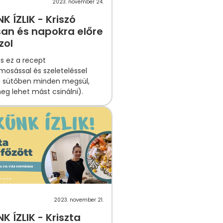
2023. november 24.
K ÍZLIK - Kriszó
an és napokra előre
zol
es ez a recept
mosással és szeleteléssel
 sütőben minden megsül,
eg lehet mást csinálni).
2023. november 21.
K ÍZLIK - Kriszta