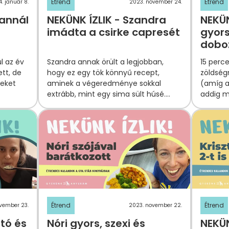
Étrend
Étrend
. január 8.
2023. november 24.
tannál
NEKÜNK ÍZLIK - Szandra
NEKÜN
imádta a csirke capresét
gyors
dobo
l az év
Szandra annak örült a legjobban,
15 perc
tt, de
hogy ez egy tök könnyű recept,
zöldség
geket
aminek a végeredménye sokkal
(amíg a
extrább, mint egy sima sült húsé.
addig m
Recept a cikkben!
Étrend
Étrend
vember 23.
2023. november 22.
tó és
Nóri gyors, szexi és
NEKÜN