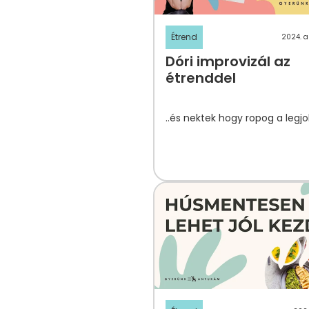
Étrend
2024. a
Dóri improvizál az
étrenddel
..és nektek hogy ropog a legj