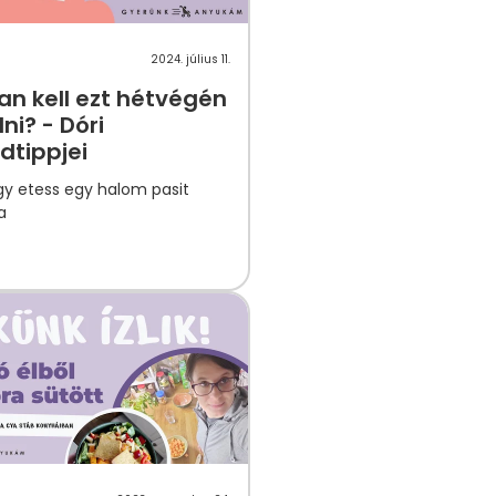
2024. július 11.
n kell ezt hétvégén
lni? - Dóri
dtippjei
gy etess egy halom pasit
a