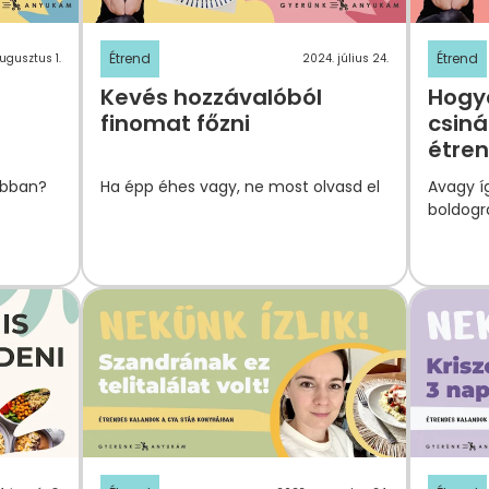
Étrend
Étrend
ugusztus 1.
2024. július 24.
Kevés hozzávalóból
Hogya
finomat főzni
csiná
étren
obban?
Ha épp éhes vagy, ne most olvasd el
Avagy í
boldogr