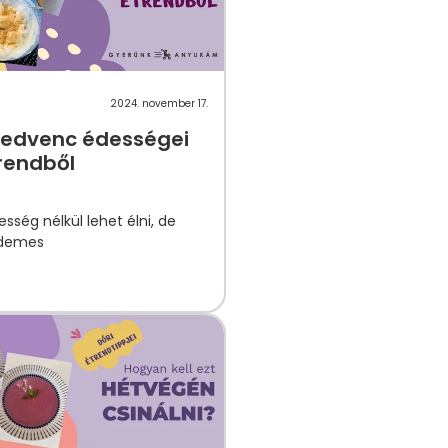
2024. november 17.
kedvenc édességei
rendből
sség nélkül lehet élni, de
demes