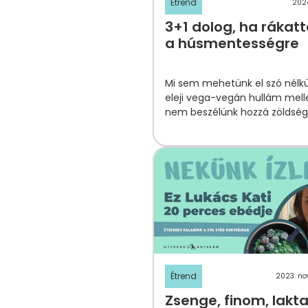
Étrend
2024
3+1 dolog, ha rákat
a húsmentességre
Mi sem mehetünk el szó nélkü
eleji vega-vegán hullám melle
nem beszélünk hozzá zöldsé
Étrend
2023. no
Zsenge, finom, lakta