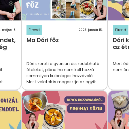
Étrend
Étrend
. május 18.
2025. január 15.
endet,
Ma Dóri főz
Dóri 
ség
az ét
Dóri szereti a gyorsan összedobható
Mert éde
ől
ételeket, pláne ha nem kell hozzá
nem ér
n
semmilyen különleges hozzávaló.
t.
Most veletek is megosztja az egyik
kedvenc étrendes ebédjét.