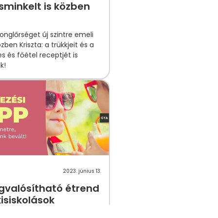
minkelt is közben
onglőrséget új szintre emeli
zben Kriszta: a trükkjeit és a
s és főétel receptjét is
k!
2023. június 13.
gvalósítható étrend
kisiskolások
inek