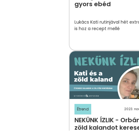
gyors ebéd
Lukács Kati rutinjával hét extr
is hoz a recept mellé
Étrend
2023. no
NEKÜNK ÍZLIK - Orbán
zöld kalandot keres