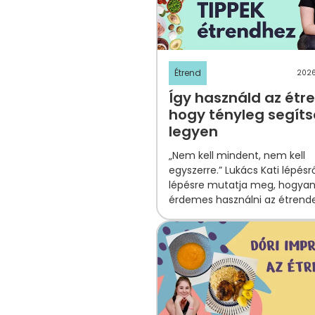
Étrend
2026
Így használd az étr
hogy tényleg segít
legyen
„Nem kell mindent, nem kell
egyszerre.” Lukács Kati lépésr
lépésre mutatja meg, hogya
érdemes használni az étrende