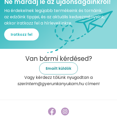
Ne maradj le az újdonságainkról!
Ha érdekelnek legújabb termékeink és tornáink,
az edzőink tippjei, és az aktuális kedvezményeink,
akkor iratkozz fel a hírlevelünkre.
Iratkozz fel
Van bármi kérdésed?
Emailt küldök
Vagy kérdezz tőlünk nyugodtan a
szerintem@gyerunkanyukam.hu
címen!