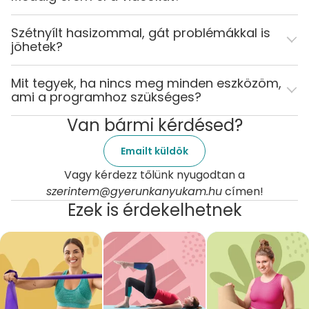
Szétnyílt hasizommal, gát problémákkal is
jöhetek?
Mit tegyek, ha nincs meg minden eszközöm,
ami a programhoz szükséges?
Van bármi kérdésed?
Emailt küldök
Vagy kérdezz tőlünk nyugodtan a
szerintem@gyerunkanyukam.hu
címen!
Ezek is érdekelhetnek