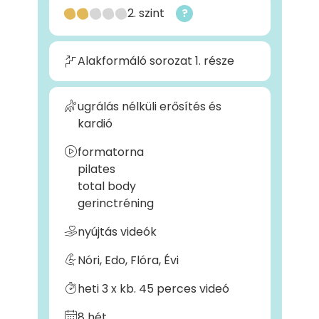
2. szint
?
Alakformáló sorozat 1. része
ugrálás nélküli erősítés és
kardió
formatorna
pilates
total body
gerinctréning
nyújtás videók
Nóri, Edo, Flóra, Évi
heti 3 x kb. 45 perces videó
8 hét