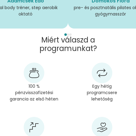
Adamcsek Edo
Domokos Flóra
al body tréner, step aerobik
pre- és posztnatális pilates o
oktató
gyógymasszőr
Miért válaszd a
programunkat?
100 %
Egy hétig
pénzvisszafizetési
programcsere
garancia az első héten
lehetőség