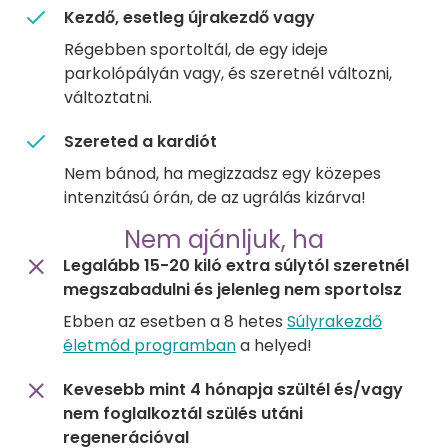
Kezdő, esetleg újrakezdő vagy
Régebben sportoltál, de egy ideje
parkolópályán vagy, és szeretnél változni,
változtatni.
Szereted a kardiót
Nem bánod, ha megizzadsz egy közepes
intenzitású órán, de az ugrálás kizárva!
Nem ajánljuk, ha
Legalább 15-20 kiló extra súlytól szeretnél
megszabadulni és jelenleg nem sportolsz
Ebben az esetben a 8 hetes
Súlyrakezdő
életmód programban
a helyed!
Kevesebb mint 4 hónapja szültél és/vagy
nem foglalkoztál szülés utáni
regenerációval