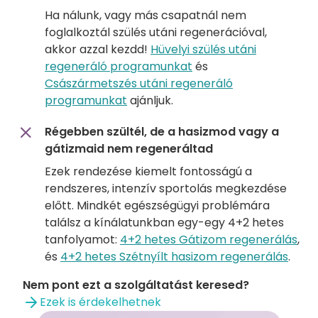
Ha nálunk, vagy más csapatnál nem
foglalkoztál szülés utáni regenerációval,
akkor azzal kezdd!
Hüvelyi szülés utáni
regeneráló programunkat
és
Császármetszés utáni regeneráló
programunkat
ajánljuk.
Régebben szültél, de a hasizmod vagy a
gátizmaid nem regeneráltad
Ezek rendezése kiemelt fontosságú a
rendszeres, intenzív sportolás megkezdése
előtt. Mindkét egészségügyi problémára
találsz a kínálatunkban egy-egy 4+2 hetes
tanfolyamot:
4+2 hetes Gátizom regenerálás
,
és
4+2 hetes Szétnyílt hasizom regenerálás
.
Nem pont ezt a szolgáltatást keresed?
Ezek is érdekelhetnek