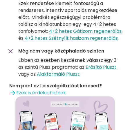
Ezek rendezése kiemelt fontosságú a
rendszeres, intenzív sportolás megkezdése
előtt. Mindkét egészségügyi problémára
találsz a kínálatunkban egy-egy 4+2 hetes
tanfolyamot:
4+2 hetes Gátizom regenerálás
,
és
4+2 hetes Szétnyílt hasizom regenerálás
.
Még nem vagy középhaladó szinten
Ebben az esetben kezdésnek válassz egy 3-
as szintű Plusz programot: az
Erősítő Pluszt
vagy az
Alakformáló Pluszt
.
Nem pont ezt a szolgáltatást keresed?
Ezek is érdekelhetnek