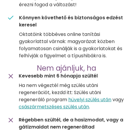
érezni fogod a változást!
Könnyen követhető és biztonságos edzést
keresel
Oktatóink többéves online tanítási
gyakorlattal várnak: magyarázat közben
folyamatosan csinálják is a gyakorlatokat és
felhívják a figyelmet a típushibákra is.
Nem ajánljuk, ha
Kevesebb mint 6 hónapja szültél
Ha nem végeztél még szülés utáni
regenerációt, kezdd itt: Szülés utáni
regeneráló program
hüvelyi szülés után
vagy
császármetszéses szülés után
.
Régebben szültél, de a hasizmodat, vagy a
gátizmaidat nem regeneráltad