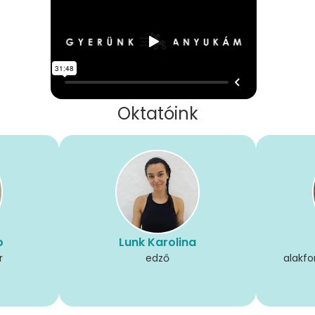
Oktatóink
o
Lunk Karolina
r
edző
alakfo