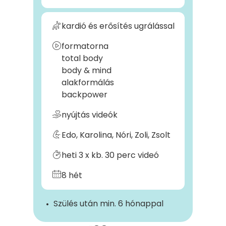
kardió és erősítés ugrálással
formatorna
total body
body & mind
alakformálás
backpower
nyújtás videók
Edo, Karolina, Nóri, Zoli, Zsolt
heti 3 x kb. 30 perc videó
8 hét
Szülés után min. 6 hónappal