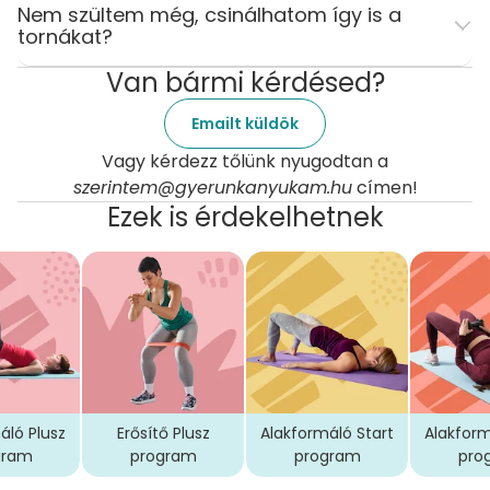
Nem szültem még, csinálhatom így is a
tornákat?
Van bármi kérdésed?
Emailt küldök
Vagy kérdezz tőlünk nyugodtan a
szerintem@gyerunkanyukam.hu
címen!
Ezek is érdekelhetnek
áló Plusz
Erősítő Plusz
Alakformáló Start
Alakform
gram
program
program
pro