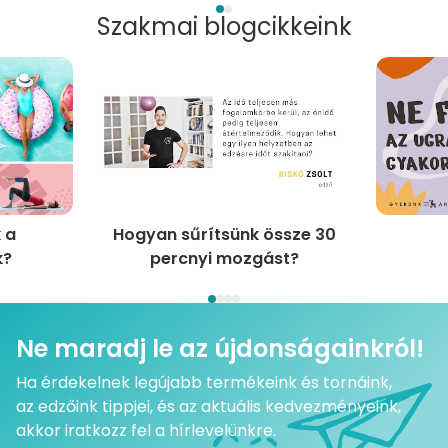
Szakmai blogcikkeink
 a
Hogyan sűrítsünk össze 30
k?
percnyi mozgást?
Ne maradj le az újdonságainkról!
Ha érdekelnek legújabb termékeink és tornáink,
az edzőink tippjei, és az aktuális kedvezményeink,
akkor iratkozz fel a hírlevelünkre.