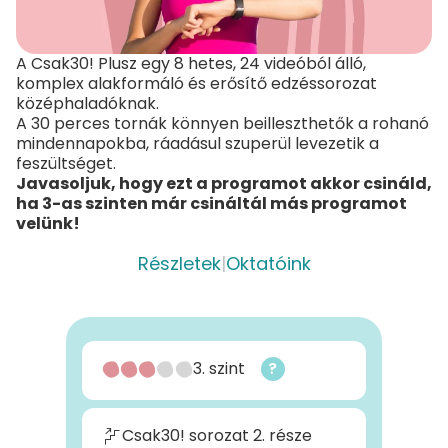
A Csak30! Plusz egy 8 hetes, 24 videóból álló,
komplex alakformáló és erősítő edzéssorozat
középhaladóknak.
A 30 perces tornák könnyen beilleszthetők a rohanó
mindennapokba, ráadásul szuperül levezetik a
feszültséget.
Javasoljuk, hogy ezt a programot akkor csináld,
ha 3-as szinten már csináltál más programot
velünk!
Részletek
|
Oktatóink
3. szint
?
Csak30! sorozat 2. része