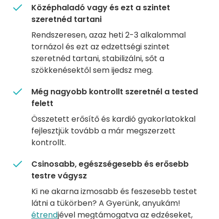
Középhaladó vagy és ezt a szintet
szeretnéd tartani
Rendszeresen, azaz heti 2-3 alkalommal
tornázol és ezt az edzettségi szintet
szeretnéd tartani, stabilizálni, sőt a
szökkenésektől sem ijedsz meg.
Még nagyobb kontrollt szeretnél a tested
felett
Összetett erősítő és kardió gyakorlatokkal
fejlesztjük tovább a már megszerzett
kontrollt.
Csinosabb, egészségesebb és erősebb
testre vágysz
Ki ne akarna izmosabb és feszesebb testet
látni a tükörben? A Gyerünk, anyukám!
étrend
jével megtámogatva az edzéseket,