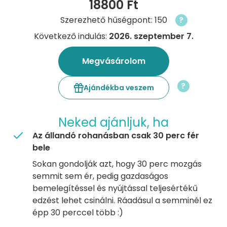
18800 Ft
Szerezhető hűségpont: 150
?
Következő indulás:
2026. szeptember 7.
Megvásárolom
?
Ajándékba veszem
Neked ajánljuk, ha
Az állandó rohanásban csak 30 perc fér
bele
Sokan gondolják azt, hogy 30 perc mozgás
semmit sem ér, pedig gazdaságos
bemelegítéssel és nyújtással teljesértékű
edzést lehet csinálni. Ráadásul a semminél ez
épp 30 perccel több :)