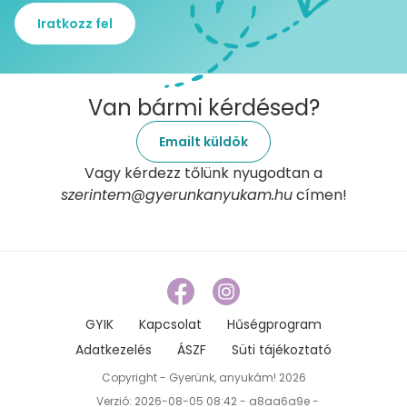
Iratkozz fel
Van bármi kérdésed?
Emailt küldök
Vagy kérdezz tőlünk nyugodtan a
szerintem@gyerunkanyukam.hu
címen!
GYIK
Kapcsolat
Hűségprogram
Adatkezelés
ÁSZF
Süti tájékoztató
Copyright - Gyerünk, anyukám! 2026
Verzió: 2026-08-05 08:42 - a8aa6a9e -