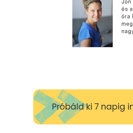
Próbáld ki 7 napig 