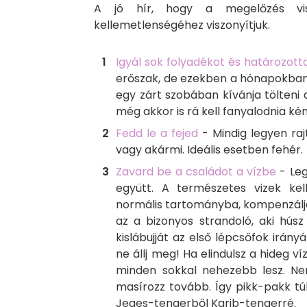
A jó hír, hogy a megelőzés vis
kellemetlenségéhez viszonyítjuk.
Igyál sok folyadékot és határozott
erőszak, de ezekben a hónapokban 
egy zárt szobában kívánja tölteni
még akkor is rá kell fanyalodnia kén
Fedd le a fejed
- Mindig legyen raj
vagy akármi. Ideális esetben fehér.
Zavard be a családot a vízbe
- Leg
együtt. A természetes vizek kel
normális tartományba, kompenzálják
az a bizonyos strandoló, aki húsz
kislábujját az első lépcsőfok irán
ne állj meg! Ha elindulsz a hideg ví
minden sokkal nehezebb lesz. Ne
masírozz tovább. Így pikk-pakk túl
Jeges-tengerből Karib-tengerré.