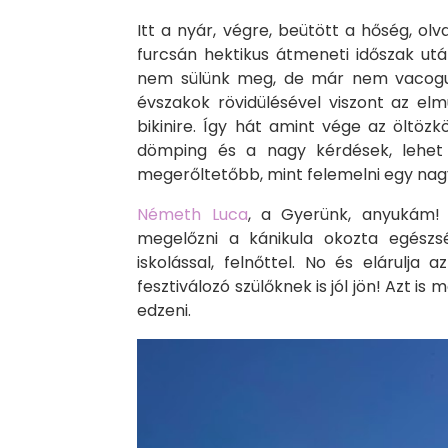
Itt a nyár, végre, beütött a hőség, ol
furcsán hektikus átmeneti időszak utá
nem sülünk meg, de már nem vacogun
évszakok rövidülésével viszont az elm
bikinire. Így hát amint vége az öltöz
dömping és a nagy kérdések, lehet 1
megerőltetőbb, mint felemelni egy na
Németh Luca
, a Gyerünk, anyukám! 
megelőzni a kánikula okozta egészsé
iskolással, felnőttel. No és elárulja
fesztiválozó szülőknek is jól jön! Azt
edzeni.