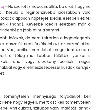
ej
- Ha szeretsz napozni, állíts be órát, hogy ne
zol. Kerüld a legintenzívebb időszakban való
okat alaposan naptejjel. Ideális esetben ez fél
énik (haha). Kevésbé ideális esetben már a
, mindenképp jobb mint a semmi.
vebb időszak, de nem feltétlen a legmelegebb.
kkor abszolút nem érzékelni azt az eszméletlen
nkor. Van, amikor nem lehet megoldani, akkor a
zért állítólag már többen túlélték ilyenkor is
rekek, fehér vagy érzékeny bőrűek, magas
émákkal vagy érelmeszesedéssel küzdők kerüljék
rt.
t töménytelen mennyiségű folyadékot kell
íz kéne hogy legyen, mert azt kell töménytelen
tbe. Ami cukros, szirupos vagy malátás, annak