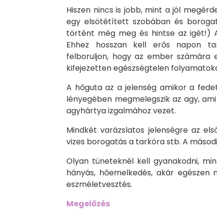
Hiszen nincs is jobb, mint a jól megér
egy elsötétített szobában és borogatn
történt még meg és hintse az igét!) A
Ehhez hosszan kell erős napon tar
felboruljon, hogy az ember számára 
kifejezetten egészségtelen folyamatokat
A hőguta az a jelenség amikor a fedet
lényegében megmelegszik az agy, am
agyhártya izgalmához vezet.
Mindkét varázslatos jelenségre az el
vizes borogatás a tarkóra stb. A másod
Olyan tüneteknél kell gyanakodni, mint
hányás, hőemelkedés, akár egészen m
eszméletvesztés.
Megelőzés