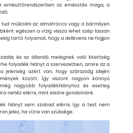
 az emésztőrendszerben az emésztés maga, a
ndő.
ól tud működni az almafröccs vagy a bármilyen
bként egészen a vízig vissza lehet szép lassan
tekig tartó folyamat, hogy a delikvens ne fogjon
izzadás és az állandó melegnek való kitettség
yhe folyadék hiányt a szervezetben, amire az a
a jelenség azért van, hogy szárazság idején
lmények között. Így viszont nagyon könnyű
 még nagyobb folyadékhiányhoz és esetleg
ra nehéz elérni, mint elsőre gondolnánk.
ék hiányt sem szabad elérni, így a test nem
an jelez, ha vízre van szüksége.