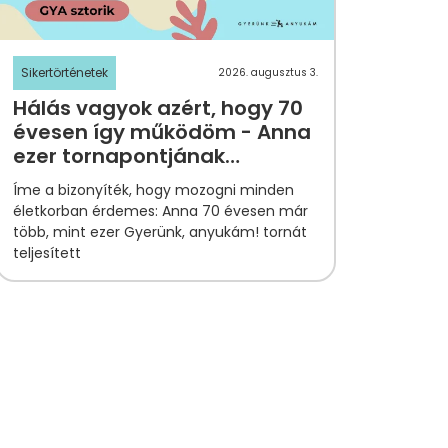
Sikertörténetek
2026. augusztus 3.
Hálás vagyok azért, hogy 70
évesen így működöm - Anna
ezer tornapontjának
története
Íme a bizonyíték, hogy mozogni minden
életkorban érdemes: Anna 70 évesen már
több, mint ezer Gyerünk, anyukám! tornát
teljesített