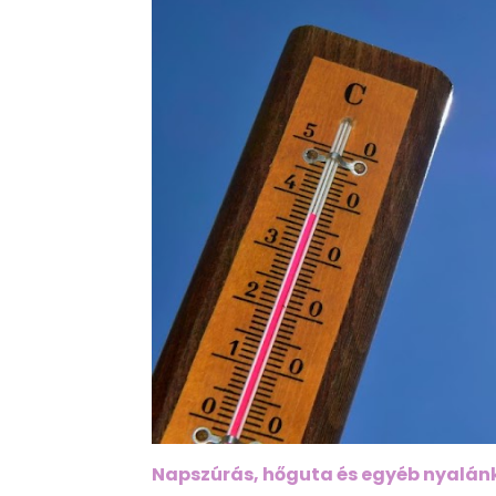
Napszúrás, hőguta és egyéb nyalá