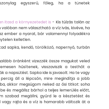
zonylag egyszerű, főleg, ha a tünetek
an itasd a környezetedet is
- Kis túlzás talán az
valóban nem választható a víz ivás, kivéve, ha
 az ember a nyarat, bár valamennyi folyadékra
ytelen kelletlen.
tad sapka, kendő, törölköző, napernyő, turbán
alább óránként vizezzék össze magukat veled
lemesen hűsítenek, visszaviszik a testhőt a
 a napsütést. Sapka ide is javasolt. Ha te vagy
 percig áll a lépcsőn, mire megindítja a jobb
yába, akkor megsúgom neked az ősi titkot: soha
zbe és megállsz bárhol a teljes lemerülés előtt,
m szabad megállni, gyűrd le a késztetést és
 vagy rajta és a víz is hamarabb változik át a