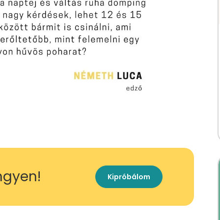
ingyen!
Kipróbálom