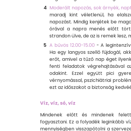
Moderált napozás, sok árnyék, napt
maradj kint véletlenül, ha elals
napozást. Mindig kenjétek be magat
órával a napra menés előtt tört
strandon ülve, de az is remek lesz
A bűvös 12.00-15.00
- A legintenzí
Ha egy langyos szellő fújdogál, a
erőt, amivel a tűző nap éget ilye
fenti feladatok végrehajtásával a
odakint. Ezzel együtt pici gye
vérnyomással, pszichiátriai probl
ezt az időszakot a biztonság kedvéé
Víz, víz, só, víz
Mindenek előtt és mindenek felet
fogyasztani. Ez a folyadék leginkább v
mennyiségben visszapótolni a szerveze