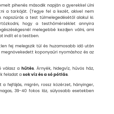
demelt pihenés második napján a gyerekkel ülni
i a tarkóját. (Tegye fel a kezét, akivel nem
 napszúrás a test túlmelegedésétől alakul ki.
tózkodni, hogy a testhőmérséklet annyira
egészéségesnél melegebbé kezdjen válni, ami
 indít el a testben.
len fej melegszik túl és huzamosabb idő után
i megnövekedett koponyaűri nyomáshoz és az
ső válasz a
hűtés
. Árnyék, hidegvíz, hűvös ház,
ik feladat a
sok víz és a só pótlás
.
 a fejfájás, migrén, rossz közérzet, hányinger,
agas, 39-40 fokos láz, súlyosabb esetekben