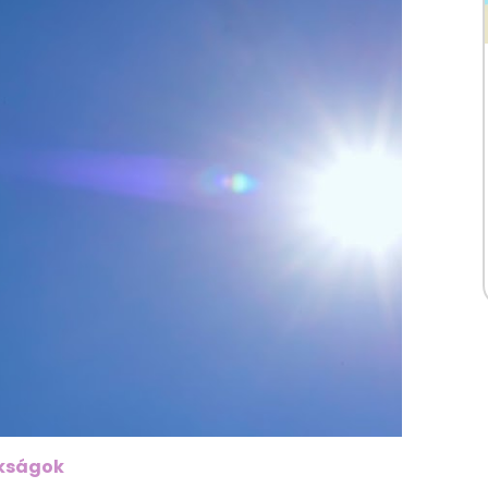
nkságok