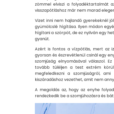
zömmel elviszi a folyadéktartalmát
visszapótláshoz már nem marad elege
Vizet inni nem hajlandó gyerekeknél j
gyümölcslé hígítása. Ilyen módon egyé
hígítani a szörpöt, de ez nyilván egy he
gyanút.
Azért is fontos a vízpótlás, mert az 
gyorsan és észrevétlenül csinál egy en
szomjúság elnyomásával válaszol. Ez 
tovább túléljen a test extrém körü
megfeledkezni a szomjúságról, ami
kiszáradáshoz vezethet, amit nem annyi
A megoldás az, hogy az enyhe folyad
rendezkedik be a szomjúhozásra és bátr