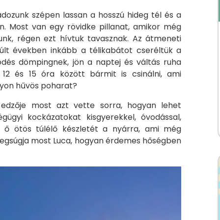
vadozunk szépen lassan a hosszú hideg tél és a
n. Most van egy rövidke pillanat, amikor még
k, régen ezt hívtuk tavasznak. Az átmeneti
últ években inkább a télikabátot cseréltük a
ködés dömpingnek, jön a naptej és váltás ruha
2 és 15 óra között bármit is csinálni, ami
gyon hűvös poharat?
edzője most azt vette sorra, hogyan lehet
gügyi kockázatokat kisgyerekkel, óvodással,
 az ő ötös túlélő készletét a nyárra, ami még
 is megsúgja most Luca, hogyan érdemes hőségben