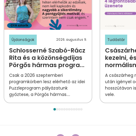
Újdonságok
Tudástár
2026. augusztus 9.
Schlosserné Szabó-Rácz
Császárhe
Rita és a közönségdíjas
kezelni, é
Pörgős hármas program
normális
története
Csak a 2026 szeptemberi
A császárheg
programkörben lesz elérhető az idei
után igényel o
Puzzleprogram pályázatunk
hosszútávon i
győztese, a Pörgős hármas.
vele.
Ismerjétek meg Ritát, a program
megálmodóját!