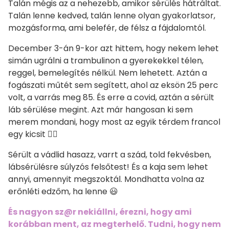
Talán mégis az a nehezebb, amikor sérülés hátráltat.
Talán lenne kedved, talán lenne olyan gyakorlatsor,
mozgásforma, ami belefér, de félsz a fájdalomtól.
December 3-án 9-kor azt hittem, hogy nekem lehet
simán ugrálni a trambulinon a gyerekekkel télen,
reggel, bemelegítés nélkül. Nem lehetett. Aztán a
fogászati műtét sem segített, ahol az eksön 25 perc
volt, a varrás meg 85. És erre a covid, aztán a sérült
láb sérülése megint. Azt már hangosan ki sem
merem mondani, hogy most az egyik térdem francol
egy kicsit 🤦‍♀️
Sérült a vádlid hasazz, varrt a szád, told fekvésben,
lábsérülésre súlyzós felsőtest! És a kaja sem lehet
annyi, amennyit megszoktál. Mondhatta volna az
erőnléti edzőm, ha lenne 😃
És nagyon sz@r nekiállni, érezni, hogy ami
korábban ment, az megterhelő. Tudni, hogy nem