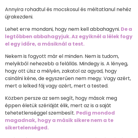
Annyira rohadtul és mocskosul és méltatlanul nehéz
újrakezdeni.
Lehet erre mondani, hogy nem kell abbahagyni.
De a
legtöbben abbahagyjuk. Az egyiknél a lélek fogy
el egy időre, a másiknál a test.
Nekem is fogyott már el minden. Nem is tudom,
melyikből nehezebb a felállás. Mindegy is. A lényeg,
hogy ott ülsz a mélyén, zakatol az agyad, hogy
csinálni kéne, de egyszerűen nem megy. Vagy azért,
mert a lelked fáj vagy azért, mert a tested.
Közben persze az sem segít, hogy mások meg
éppen életük szériáját élik, mert az is a saját
tehetetlenséggel szembesít.
Pedig mondod
magadnak, hogy a másik sikere nem a te
sikertelenséged.