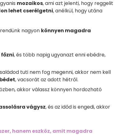
ugyanis
mozaikos
, ami azt jelenti, hogy reggelit
on lehet cserélgetni
, anélkül, hogy utána
 étrendünk nagyon
könnyen magadra
 főzni
, és több napig ugyanazt enni ebédre,
 családod tuti nem fog megenni, akkor nem kell
ebédet
, vacsorát az adott hétről.
zben, akkor válassz könnyen hordozható
nassolásra vágysz
, és az időd is engedi, akkor
szer, hanem eszköz, amit magadra