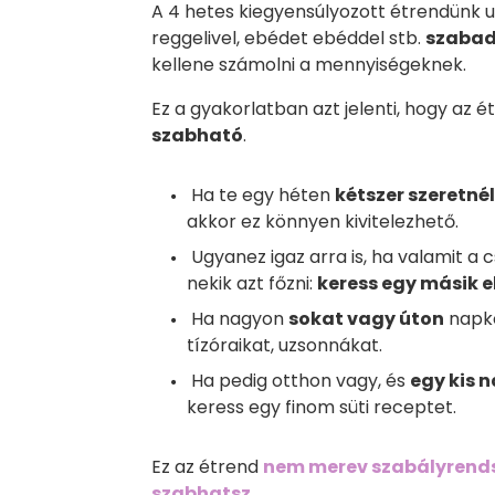
A 4 hetes kiegyensúlyozott étrendünk 
reggelivel, ebédet ebéddel stb.
szabad
kellene számolni a mennyiségeknek.
Ez a gyakorlatban azt jelenti, hogy az
szabható
.
Ha te egy héten
kétszer szeretnél
akkor ez könnyen kivitelezhető.
Ugyanez igaz arra is, ha valamit a
nekik azt főzni:
keress egy másik 
Ha nagyon
sokat vagy úton
napkö
tízóraikat, uzsonnákat.
Ha pedig otthon vagy, és
egy kis 
keress egy finom süti receptet.
Ez az étrend
nem merev szabályrend
szabhatsz
.