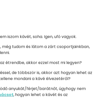
em iszom kávét, soha. Igen, ufó vagyok.
, még tudom és látom a zárt csoportjainkban,
lenni.
l az étrendbe, akkor ezzel most mi legyen?
véssel, de többször is, akkor azt hogyan lehet az
e kellene mondani a kávé élvezetéről?
űködő anyukát/férjet/barátnőt, úgyhogy nem
anácsot
,
hogyan lehet a kávét és az