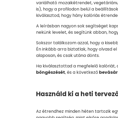
variálható mozaikétrendet, vegetáriánu
is), hogy a profilodon belül a beállítá
kiválasztod, hogy hány kalóriás étrende
A leírásban nagyon sok segítséget kaps
nekünk levelet, és segítünk abban, hogy 
Sokszor találkozom azzal, hogy a kisebb 
Én inkább arra biztatlak, hogy olvasd e
alaposan, és csak utána dönts.
Ha kiválasztottad a megfelelő kalóriát,
böngészését
, és a következő
bevásár
Használd ki a heti tervez
Az étrendhez minden héten tartozik e
nagyobb segítség, mint elsőre gondoln