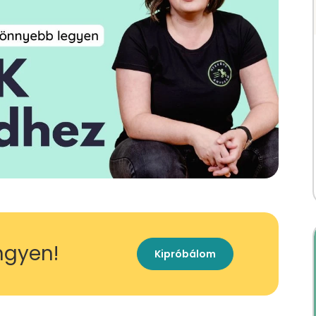
ingyen!
Kipróbálom