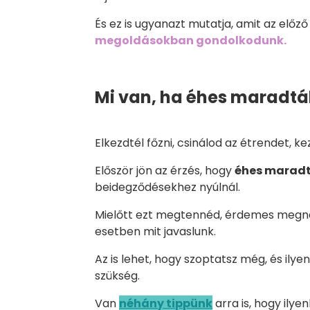
És ez is ugyanazt mutatja, amit az előző 
megoldásokban gondolkodunk.
Mi van, ha éhes maradtá
Elkezdtél főzni, csinálod az étrendet, k
Először jön az érzés, hogy
éhes marad
beidegződésekhez nyúlnál.
Mielőtt ezt megtennéd, érdemes megn
esetben mit javaslunk.
Az is lehet, hogy szoptatsz még, és ilye
szükség.
Van
néhány tippünk
arra is, hogy ilyen