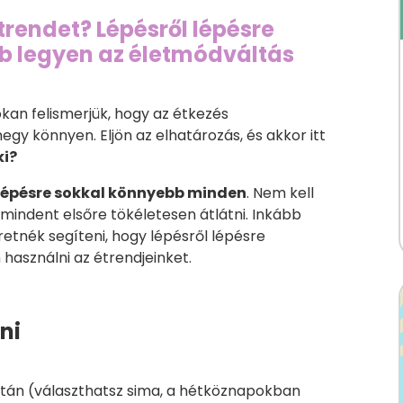
trendet? Lépésről lépésre
b legyen az életmódváltás
sokan felismerjük, hogy az étkezés
gy könnyen. Eljön az elhatározás, és akkor itt
ki?
 lépésre sokkal könnyebb minden
. Nem kell
l mindent elsőre tökéletesen átlátni. Inkább
etnék segíteni, hogy lépésről lépésre
használni az étrendjeinket.
ani
után (választhatsz sima, a hétköznapokban