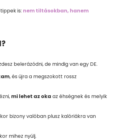
tippek is:
nem tiltásokban, hanem
l?
ezdesz belerázódni, de mindig van egy DE.
tam
, és újra a megszokott rossz
ézni,
mi lehet az oka
az éhségnek és melyik
nkor bizony valóban plusz kalóriákra van
kor mihez nyúlj.