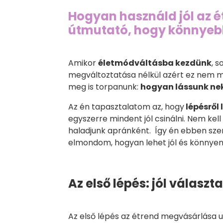
Hogyan használd jól az é
útmutató, hogy könnyeb
Amikor
életmódváltásba kezdünk
, 
megváltoztatása nélkül azért ez nem me
meg is torpanunk:
hogyan lássunk ne
Az én tapasztalatom az, hogy
lépésről
egyszerre mindent jól csinálni. Nem kel
haladjunk apránként. Így én ebben szer
elmondom, hogyan lehet jól és könnyen 
Az első lépés: jól választ
Az első lépés az étrend megvásárlása 