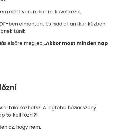
zem előtt van, mikor mi következik.
DF-ben elmenteni, és hidd el, amikor kézben
bnek tűnik.
 Más elsőre megijed:
„Akkor most minden nap
főzni
el találkozhatsz. A legtöbb háziasszony
p 5x kell főzni?!
űen az, hogy nem.