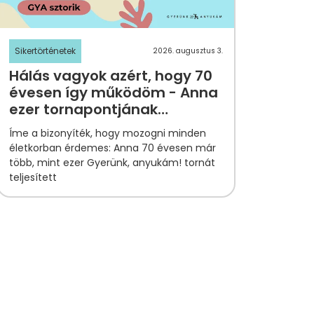
Sikertörténetek
2026. augusztus 3.
Hálás vagyok azért, hogy 70
évesen így működöm - Anna
ezer tornapontjának
története
Íme a bizonyíték, hogy mozogni minden
életkorban érdemes: Anna 70 évesen már
több, mint ezer Gyerünk, anyukám! tornát
teljesített