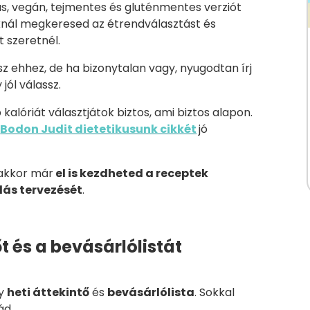
s, vegán, tejmentes és gluténmentes verziót
soknál megkeresed az étrendválasztást és
t szeretnél.
z ehhez, de ha bizonytalan vagy, nyugodtan írj
jól válassz.
kalóriát választjátok biztos, ami biztos alapon.
l
Bodon Judit dietetikusunk cikkét
jó
 akkor már
el is kezdheted a receptek
lás tervezését
.
őt és a bevásárlólistát
gy
heti áttekintő
és
bevásárlólista
. Sokkal
ád.