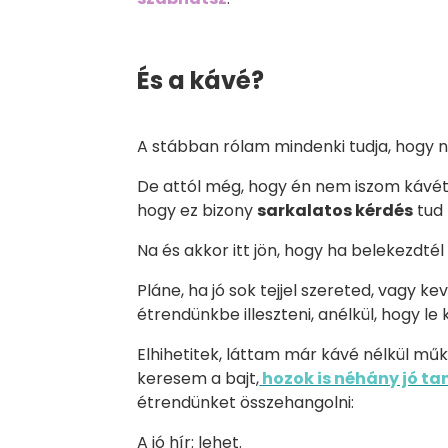
És a kávé?
A stábban rólam mindenki tudja, hogy n
De attól még, hogy én nem iszom kávét
hogy ez bizony
sarkalatos kérdés
tud 
Na és akkor itt jön, hogy ha belekezdté
Pláne, ha jó sok tejjel szereted, vagy ke
étrendünkbe illeszteni, anélkül, hogy l
Elhihetitek, láttam már kávé nélkül m
keresem a bajt,
hozok is néhány jó t
étrendünket összehangolni:
A jó hír: lehet.