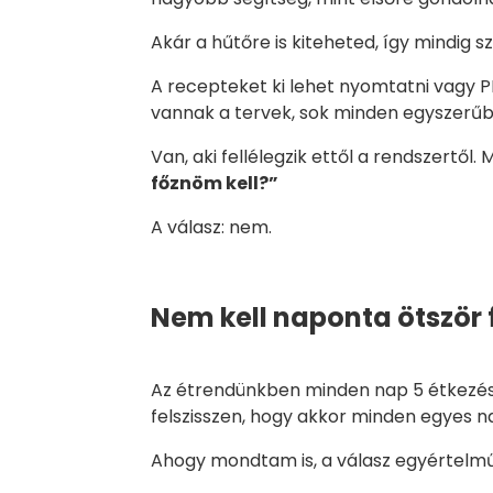
Akár a hűtőre is kiteheted, így mindig s
A recepteket ki lehet nyomtatni vagy P
vannak a tervek, sok minden egyszerűb
Van, aki fellélegzik ettől a rendszertől.
főznöm kell?”
A válasz: nem.
Nem kell naponta ötször 
Az étrendünkben minden nap 5 étkezéss
felszisszen, hogy akkor minden egyes na
Ahogy mondtam is, a válasz egyértelm