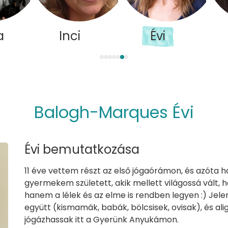
a
Inci
Évi
Balogh-Marques Évi
Évi bemutatkozása
11 éve vettem részt az első jógaórámon, és azóta h
gyermekem született, akik mellett világossá vált, 
hanem a lélek és az elme is rendben legyen :) Jele
együtt (kismamák, babák, bölcsisek, ovisak), és ali
jógázhassak itt a Gyerünk Anyukámon.