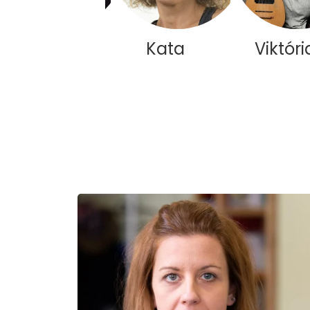
Jutka
Kata
Viktóri