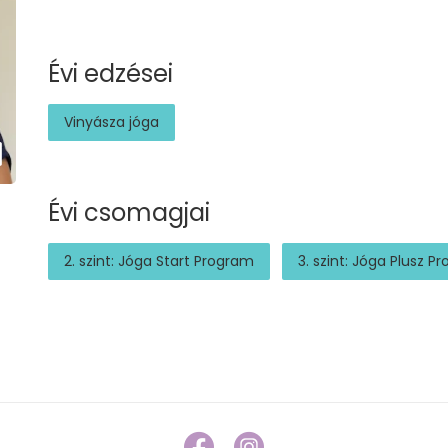
Évi edzései
Vinyásza jóga
Évi csomagjai
2. szint: Jóga Start Program
3. szint: Jóga Plusz P