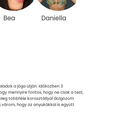
Bea
Daniella
Zsófi
aladok a jóga útján. Időközben 3
hogy mennyire fontos, hogy ne csak a test,
nleg többféle korosztállyal dolgozom
g várom, hogy az anyukákkal is együtt