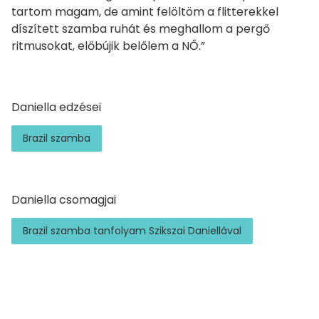
tartom magam, de amint felöltöm a flitterekkel
díszített szamba ruhát és meghallom a pergő
ritmusokat, előbújik belőlem a NŐ.”
Daniella edzései
Brazil szamba
Daniella csomagjai
Brazil szamba tanfolyam Szikszai Daniellával