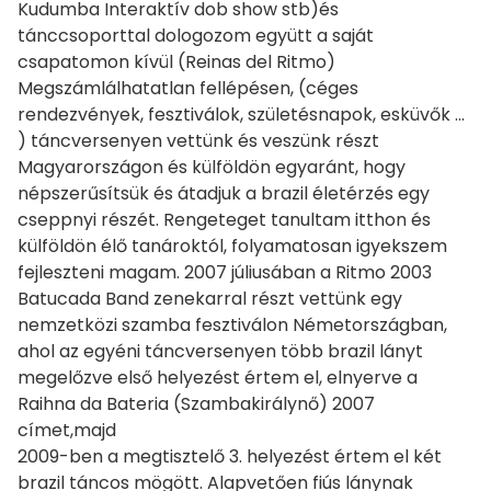
Kudumba Interaktív dob show stb)és
tánccsoporttal dologozom együtt a saját
csapatomon kívül (Reinas del Ritmo)
Megszámlálhatatlan fellépésen, (céges
rendezvények, fesztiválok, születésnapok, esküvők ...
) táncversenyen vettünk és veszünk részt
Magyarországon és külföldön egyaránt, hogy
népszerűsítsük és átadjuk a brazil életérzés egy
cseppnyi részét. Rengeteget tanultam itthon és
külföldön élő tanároktól, folyamatosan igyekszem
fejleszteni magam. 2007 júliusában a Ritmo 2003
Batucada Band zenekarral részt vettünk egy
nemzetközi szamba fesztiválon Németországban,
ahol az egyéni táncversenyen több brazil lányt
megelőzve első helyezést értem el, elnyerve a
Raihna da Bateria (Szambakirálynő) 2007
címet,majd
2009-ben a megtisztelő 3. helyezést értem el két
brazil táncos mögött. Alapvetően fiús lánynak