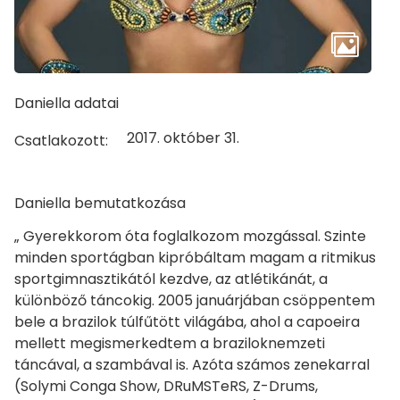
Daniella adatai
2017. október 31.
Csatlakozott:
Daniella bemutatkozása
„ Gyerekkorom óta foglalkozom mozgással. Szinte
minden sportágban kipróbáltam magam a ritmikus
sportgimnasztikától kezdve, az atlétikánát, a
különböző táncokig. 2005 januárjában csöppentem
bele a brazilok túlfűtött világába, ahol a capoeira
mellett megismerkedtem a braziloknemzeti
táncával, a szambával is. Azóta számos zenekarral
(Solymi Conga Show, DRuMSTeRS, Z-Drums,