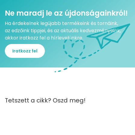
Ne maradj le az újdonságainkról!
Ha érdekelnek legújabb termékeink és tornáink,
az edzőink tippjei, és az aktuális kedvezményeink,
akkor iratkozz fel a hírlevelünkre.
Iratkozz fel
Tetszett a cikk? Oszd meg!