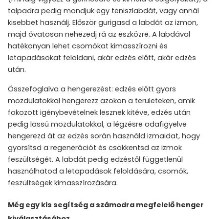
talpadra pedig mondjuk egy teniszlabdát, vagy annál
kisebbet használj. Először gurigasd a labdát az izmon,
majd óvatosan nehezedj rá az eszközre. A labdával
hatékonyan lehet csomókat kimasszírozni és
letapadásokat feloldani, akár edzés előtt, akár edzés
után.
Összefoglalva a hengerezést: edzés előtt gyors
mozdulatokkal hengerezz azokon a területeken, amik
fokozott igénybevételnek lesznek kitéve, edzés után
pedig lassú mozdulatokkal, a légzésre odafigyelve
hengerezd át az edzés során használd izmaidat, hogy
gyorsítsd a regenerációt és csökkentsd az izmok
feszültségét. A labdát pedig edzéstől függetlenül
használhatod a letapadások feloldására, csomók,
feszültségek kimasszírozására.
Még egy kis segítség a számodra megfelelő henger
kiválasztásához