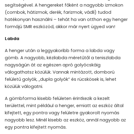
segítségével. A hengereket főként a nagyobb izmokon
(combok, hátizmok, derék, farizmok, vádli) tudod
hatékonyan használni – tehát ha van otthon egy henger
formájú SMR eszközöd, akkor már nyert ügyed van!
Labda
A henger után a leggyakoribb forma a labda vagy
gömb. A nagyobb, kézilabda méretűtől a teniszlabda
nagyságún át az egészen apró golyócskáig
válogathatsz közülük. Vannak mintázott, domború
felületű golyók, „dupla golyók” és rücskösek is, lehet
közülük válogatni.
A gömbforma kisebb felületen érintkezik a kezelt
területtel, mint például a henger, emiatt az eszköz által
kifejtett, egy pontra vagy felületre gyakorolt nyomás
nagyobb lesz. Minél kisebb az eszköz, annál nagyobb az
egy pontra kifejtett nyomás.