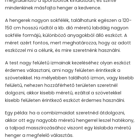
megtalálható a sportboltok kínálatban, és szinte
mindenkinek másfajta henger a kedvence.
A hengerek nagyon sokfélék, találhatunk egészen a 120-
150 cm hosszú rúdtól a kb. dió méretű labdáig nagyon
sokféle formájú, különböző anyagokból álló eszközt. A
méret azért fontos, mert meghatározza, hogy az adott
eszközzel mi a célunk, és mire szeretnénk használni.
A test nagy felületű izmainak kezeléséhez olyan eszközt
érdemes választani, ami nagy felületen érintkezik a
szöveteikkel. Ha mélyebben található izmon, vagy kisebb
felületű, nehezen hozzáférhető területen szeretnél
dolgozni, akkor kisebb méretű, ezáltal a szövetekkel
kisebb felületen érintkező eszközt érdemes használni.
Egy példa: ha a combizmaidat szeretnéd átdolgozni,
akkor ott egy nagyobb méretű hengerrel leszel hatékony,
a talpad masszírozásához viszont egy kislabda méretű
henger a megfelelő választás.