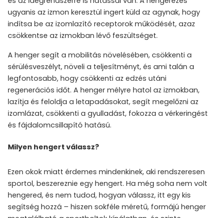
és az idegrendszerre is hatással van. A hengerezés
ugyanis az izmon keresztül ingert küld az agynak, hogy
indítsa be az izomlazító receptorok működését, azaz
csökkentse az izmokban lévő feszültséget.
A henger segít a mobilitás növelésében, csökkenti a
sérülésveszélyt, növeli a teljesítményt, és ami talán a
legfontosabb, hogy csökkenti az edzés utáni
regenerációs időt. A henger mélyre hatol az izmokban,
lazítja és feloldja a letapadásokat, segít megelőzni az
izomlázat, csökkenti a gyulladást, fokozza a vérkeringést
és fájdalomcsillapító hatású.
Milyen hengert válassz?
Ezen okok miatt érdemes mindenkinek, aki rendszeresen
sportol, beszereznie egy hengert. Ha még soha nem volt
hengered, és nem tudod, hogyan válassz, itt egy kis
segítség hozzá – hiszen sokféle méretű, formájú henger