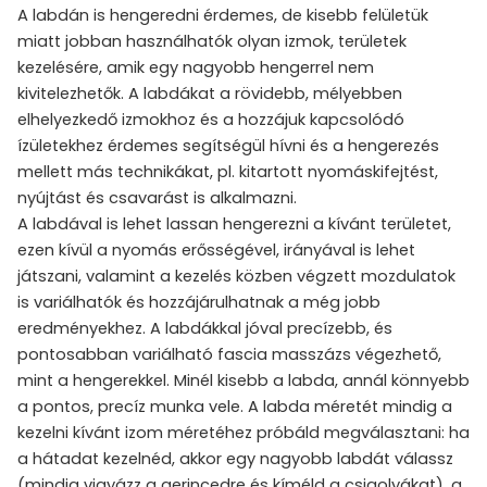
A labdán is hengeredni érdemes, de kisebb felületük
miatt jobban használhatók olyan izmok, területek
kezelésére, amik egy nagyobb hengerrel nem
kivitelezhetők. A labdákat a rövidebb, mélyebben
elhelyezkedő izmokhoz és a hozzájuk kapcsolódó
ízületekhez érdemes segítségül hívni és a hengerezés
mellett más technikákat, pl. kitartott nyomáskifejtést,
nyújtást és csavarást is alkalmazni.
A labdával is lehet lassan hengerezni a kívánt területet,
ezen kívül a nyomás erősségével, irányával is lehet
játszani, valamint a kezelés közben végzett mozdulatok
is variálhatók és hozzájárulhatnak a még jobb
eredményekhez. A labdákkal jóval precízebb, és
pontosabban variálható fascia masszázs végezhető,
mint a hengerekkel. Minél kisebb a labda, annál könnyebb
a pontos, precíz munka vele. A labda méretét mindig a
kezelni kívánt izom méretéhez próbáld megválasztani: ha
a hátadat kezelnéd, akkor egy nagyobb labdát válassz
(mindig vigyázz a gerincedre és kíméld a csigolyákat), a