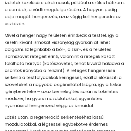
ízületek kezelésére alkalmasak, például a széles hátizom,
a combok, a vádli megdolgozására. A hogyan pedig
adja magát: hengerezés, azaz végig kell hengeredni az
eszközön.
Mivel a henger nagy felületen érintkezik a testtel, így a
kezelni kívánt izmokat viszonylag gyorsan át lehet
dolgozni. Ez leginkább a bőr-, a zsír-, és a felületes
izomszövet rétegeit érinti, valamint a rétegek között
található hártyát (kötőszövetet, tehát kívülről haladva a
csontok irányába a felszínt). A rétegek hengerezése
serkenti a testfolyadékok keringését, ezáltal előkészíti a
szöveteket a nagyobb oxigénellátottságra, így a fizikai
igénybevételre – azaz bemelegítés során is tökéletes
módszer, ha gyors mozdulatokkal, egyenletes
nyomással hengerezed végig az izmaidat.
Edzés után, a regeneráció serkentéséhez lassú
mozdulatokkal, a légzéssel egybekötve érdemes