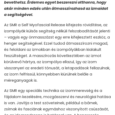
bevethetsz. Érdemes egyet beszerezni otthonra, hogy
akár minden edzés után átmasszírozhasd az izmaidat
a segítségével.
Az SMR a Self Myofascial Release kifejezés rövidítése, az
izompólyák külsős segítség nélküli felszabadítását jelenti
– vagyis egy önmasszázst egy erre kifejlesztett eszköz, a
henger segítségével. Ezzel tudod átmasszírozni magad,
és feloldani az izmokban és izompólyákban kialakult
feszültséget. A masszírozás következtében az izmot
körülvevő hártya, az izompólya ellazul, így az izom
visszanyeri az eredeti tónusát, a letapadások fellazulnak,
az izom felfrissül, könnyebben kiürülnek belőle a
méreganyagok is.
Az SMR egy speciális technika az izommerevség és a
fájdalom kezelésére, mozgásszervi és neurológiai hatása
is van. Javítja a test szöveteinek, például a bőrnek,
zsírnak és fasciának egymáshoz viszonyított csúszását,