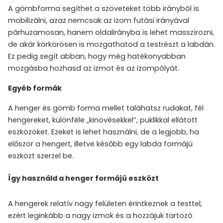
A gömbforma segíthet a szöveteket több irányból is
mobilizálni, azaz nemcsak az izom futási irányával
párhuzamosan, hanem oldalirányba is lehet masszírozni,
de akár körkörösen is mozgathatod a testrészt a labdán.
Ez pedig segít abban, hogy még hatékonyabban
mozgásba hozhasd az izmot és az izompólyát.
Egyéb formák
A henger és gömb forma mellet taláhatsz rudakat, fél
hengereket, különféle „kinövésekkel”, puklikkal ellátott
eszközöket. Ezeket is lehet használni, de a legjobb, ha
először a hengert, illetve később egy labda formájú
eszközt szerzel be.
Így használd a henger formájú eszközt
A hengerek relatív nagy felületen érintkeznek a testtel,
ezért leginkább a nagy izmok és a hozzájuk tartozó