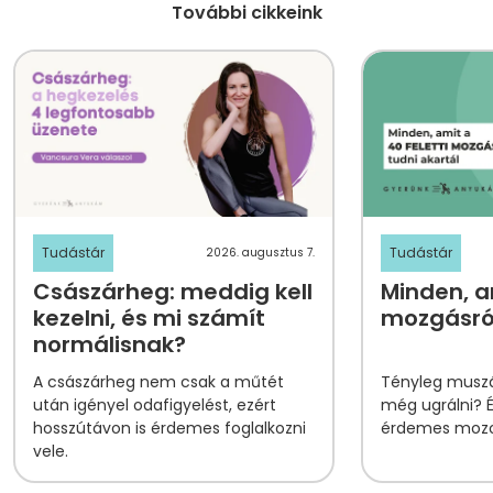
További cikkeink
Tudástár
Tudástár
2026. augusztus 7.
Császárheg: meddig kell
Minden, am
kezelni, és mi számít
mozgásról
normálisnak?
A császárheg nem csak a műtét
Tényleg muszá
után igényel odafigyelést, ezért
még ugrálni? 
hosszútávon is érdemes foglalkozni
érdemes mozog
vele.