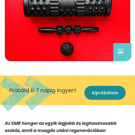
Próbáld ki 7 napig ingyen!
Kipróbálom
Az SMR henger az egyik legjobb és leghasznosabb
eszköz, amit a mozgás utáni regenerációban