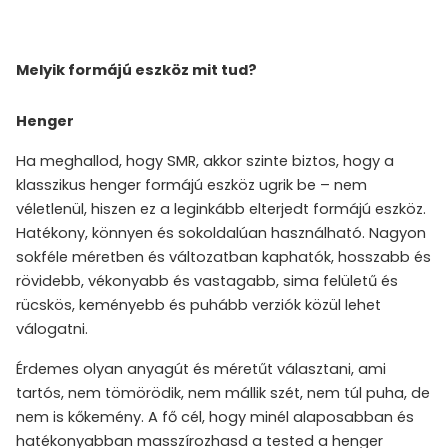
Melyik formájú eszköz mit tud?
Henger
Ha meghallod, hogy SMR, akkor szinte biztos, hogy a
klasszikus henger formájú eszköz ugrik be – nem
véletlenül, hiszen ez a leginkább elterjedt formájú eszköz.
Hatékony, könnyen és sokoldalúan használható. Nagyon
sokféle méretben és változatban kaphatók, hosszabb és
rövidebb, vékonyabb és vastagabb, sima felületű és
rücskös, keményebb és puhább verziók közül lehet
válogatni.
Érdemes olyan anyagút és méretűt választani, ami
tartós, nem tömörödik, nem mállik szét, nem túl puha, de
nem is kőkemény. A fő cél, hogy minél alaposabban és
hatékonyabban masszírozhasd a tested a henger