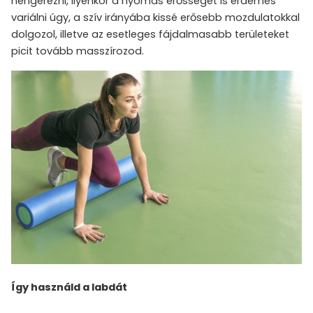
hengerezni, ilyenkor a nyomás erősségét is érdemes
variálni úgy, a szív irányába kissé erősebb mozdulatokkal
dolgozol, illetve az esetleges fájdalmasabb területeket
picit tovább masszírozod.
Így használd a labdát