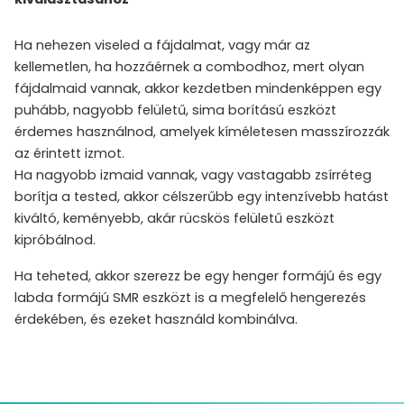
Ha nehezen viseled a fájdalmat, vagy már az
kellemetlen, ha hozzáérnek a combodhoz, mert olyan
fájdalmaid vannak, akkor kezdetben mindenképpen egy
puhább, nagyobb felületű, sima borítású eszközt
érdemes használnod, amelyek kíméletesen masszírozzák
az érintett izmot.
Ha nagyobb izmaid vannak, vagy vastagabb zsírréteg
borítja a tested, akkor célszerűbb egy intenzívebb hatást
kiváltó, keményebb, akár rücskös felületű eszközt
kipróbálnod.
Ha teheted, akkor szerezz be egy henger formájú és egy
labda formájú SMR eszközt is a megfelelő hengerezés
érdekében, és ezeket használd kombinálva.