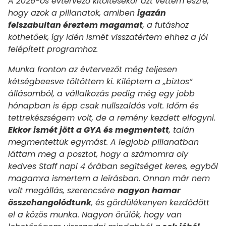
A 2026-os évtervező kitöltésekor azt vettem észre,
hogy azok a pillanatok, amiben
igazán
felszabultan éreztem magamat
, a futáshoz
köthetőek, így idén ismét visszatértem ehhez a jól
felépített programhoz.
Munka fronton az évtervezőt még teljesen
kétségbeesve töltöttem ki. Kiléptem a „biztos”
állásomból, a vállalkozás pedig még egy jobb
hónapban is épp csak nullszaldós volt. Időm és
tettrekészségem volt, de a remény kezdett elfogyni.
Ekkor ismét jött a GYA és megmentett
, talán
megmentettük egymást. A legjobb pillanatban
láttam meg a posztot, hogy a számomra oly
kedves Staff napi 4 órában segítséget keres, egyből
magamra ismertem a leírásban. Onnan már nem
volt megállás, szerencsére
nagyon hamar
összehangolódtunk
, és gördülékenyen kezdődött
el a közös munka. Nagyon örülök, hogy van