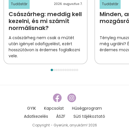
Tudástár
Tudástár
2026. augusztus 7.
Császárheg: meddig kell
Minden, am
kezelni, és mi számít
mozgásról
normálisnak?
A császárheg nem csak a műtét
Tényleg muszá
után igényel odafigyelést, ezért
még ugrálni? 
hosszútávon is érdemes foglalkozni
érdemes mozog
vele.
GYIK
Kapcsolat
Hűségprogram
Adatkezelés
ÁSZF
Süti tájékoztató
Copyright - Gyerünk, anyukám! 2026