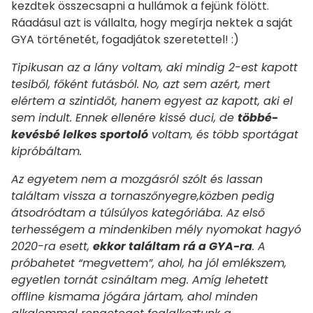
kezdtek összecsapni a hullámok a fejünk fölött.
Ráadásul azt is vállalta, hogy megírja nektek a saját
GYA történetét, fogadjátok szeretettel! :)
Tipikusan az a lány voltam, aki mindig 2-est kapott
tesiből, főként futásból. No, azt sem azért, mert
elértem a szintidőt, hanem egyest az kapott, aki el
sem indult. Ennek ellenére kissé duci, de
többé-
kevésbé lelkes sportoló
voltam, és több sportágat
kipróbáltam.
Az egyetem nem a mozgásról szólt és lassan
találtam vissza a tornaszőnyegre,közben pedig
átsodródtam a túlsúlyos kategóriába. Az első
terhességem a mindenkiben mély nyomokat hagyó
2020-ra esett,
ekkor találtam rá a GYA-ra
. A
próbahetet “megvettem”, ahol, ha jól emlékszem,
egyetlen tornát csináltam meg. Amíg lehetett
offline kismama jógára jártam, ahol minden