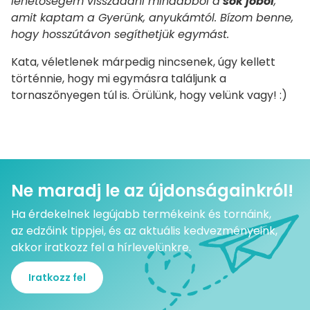
lehetőségem visszaadni mindabból a
sok jóból
,
amit kaptam a Gyerünk, anyukámtól. Bízom benne,
hogy hosszútávon segíthetjük egymást.
Kata, véletlenek márpedig nincsenek, úgy kellett
történnie, hogy mi egymásra találjunk a
tornaszőnyegen túl is. Örülünk, hogy velünk vagy! :)
Ne maradj le az újdonságainkról!
Ha érdekelnek legújabb termékeink és tornáink,
az edzőink tippjei, és az aktuális kedvezményeink,
akkor iratkozz fel a hírlevelünkre.
Iratkozz fel