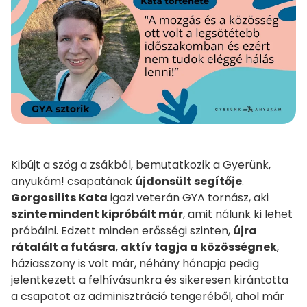
Kibújt a szög a zsákból, bemutatkozik a Gyerünk,
anyukám! csapatának
újdonsült segítője
.
Gorgosilits Kata
igazi veterán GYA tornász, aki
szinte mindent kipróbált már
, amit nálunk ki lehet
próbálni. Edzett minden erősségi szinten,
újra
rátalált a futásra
,
aktív tagja a közösségnek
,
háziasszony is volt már, néhány hónapja pedig
jelentkezett a felhívásunkra és sikeresen kirántotta
a csapatot az adminisztráció tengeréből, ahol már