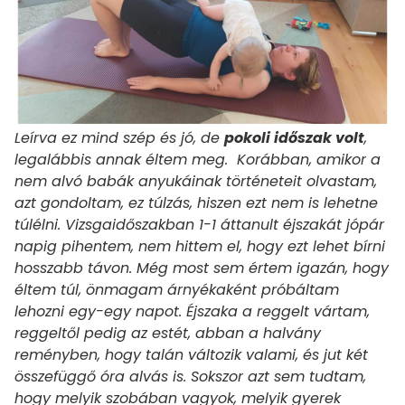
Leírva ez mind szép és jó, de
pokoli időszak volt
,
legalábbis annak éltem meg. Korábban, amikor a
nem alvó babák anyukáinak történeteit olvastam,
azt gondoltam, ez túlzás, hiszen ezt nem is lehetne
túlélni. Vizsgaidőszakban 1-1 áttanult éjszakát jópár
napig pihentem, nem hittem el, hogy ezt lehet bírni
hosszabb távon. Még most sem értem igazán, hogy
éltem túl, önmagam árnyékaként próbáltam
lehozni egy-egy napot. Éjszaka a reggelt vártam,
reggeltől pedig az estét, abban a halvány
reményben, hogy talán változik valami, és jut két
összefüggő óra alvás is. Sokszor azt sem tudtam,
hogy melyik szobában vagyok, melyik gyerek