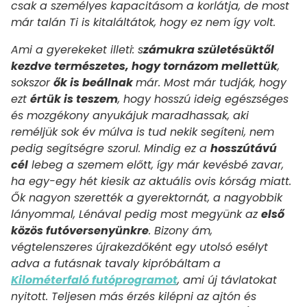
csak a személyes kapacitásom a korlátja, de most
már talán Ti is kitaláltátok, hogy ez nem így volt.
Ami a gyerekeket illeti: s
zámukra születésüktől
kezdve természetes, hogy tornázom mellettük
,
sokszor
ők is beállnak
már. Most már tudják, hogy
ezt
értük is teszem
, hogy hosszú ideig egészséges
és mozgékony anyukájuk maradhassak, aki
reméljük sok év múlva is tud nekik segíteni, nem
pedig segítségre szorul. Mindig ez a
hosszútávú
cél
lebeg a szemem előtt, így már kevésbé zavar,
ha egy-egy hét kiesik az aktuális ovis kórság miatt.
Ők nagyon szerették a gyerektornát, a nagyobbik
lányommal, Lénával pedig most megyünk az
első
közös futóversenyünkre
. Bizony ám,
végtelenszeres újrakezdőként egy utolsó esélyt
adva a futásnak tavaly kipróbáltam a
Kilométerfaló futóprogramot
, ami új távlatokat
nyitott. Teljesen más érzés kilépni az ajtón és