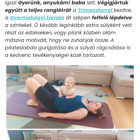
igazi
Gyerünk, anyukám! baba
lett.
Végigjártuk
együtt a teljes ranglétrát
a
Trimeszterrel
kezdve,
a
Gyermekágyi tornán
át szépen
felfelé lépdelve
a szinteket. Ő később leginkább extra súlyként vett
részt az edzéseken, vagy plank közben alám
mászva motivált, hogy ne zuhanjak össze. A
pilateslabda gurigatása és a súlyzó rágcsálása is
a kedvenc tevékenységei közé tartozott.