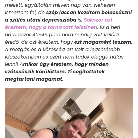
mellett, egyáltalán milyen nap van. Nehezen
ismertem fel, de
szép lassan kezdtem belecsúszni
a szülés utáni depresszióba
is.
Sokszor azt
éreztem, hogy a torna tart felszínen
. Ez a heti
háromszor 40-45 perc nem mindig volt valódi
énidő, de azt éreztem, hogy
ezt magamért teszem
.
A mozgás és a közösség ott volt a legsötétebb
időszakomban és ezért nem tudok eléggé hálás
lenni! A
mikor úgy éreztem, hogy minden
szétcsúszik körülöttem, Ti segítettetek
megtartani magamat.