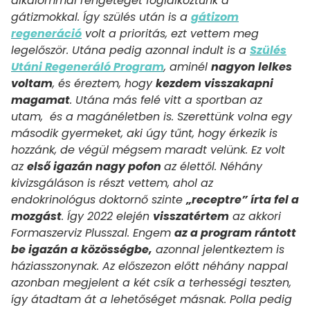
alkalommal rengeteget foglalkoztunk a
gátizmokkal. Így szülés után is a
gátizom
regeneráció
volt a prioritás, ezt vettem meg
legelőször. Utána pedig azonnal indult is a
Szülés
Utáni Regeneráló Program
, aminél
nagyon lelkes
voltam
, és éreztem, hogy
kezdem visszakapni
magamat
. Utána más felé vitt a sportban az
utam, és a magánéletben is. Szerettünk volna egy
második gyermeket, aki úgy tűnt, hogy érkezik is
hozzánk, de végül mégsem maradt velünk. Ez volt
az
első igazán nagy pofon
az élettől. Néhány
kivizsgáláson is részt vettem, ahol az
endokrinológus doktornő szinte
„receptre” írta fel a
mozgást
. Így 2022 elején
visszatértem
az akkori
Formaszerviz Plusszal. Engem
az a program rántott
be igazán a közösségbe,
azonnal jelentkeztem is
háziasszonynak. Az előszezon előtt néhány nappal
azonban megjelent a két csík a terhességi teszten,
így átadtam át a lehetőséget másnak. Polla pedig