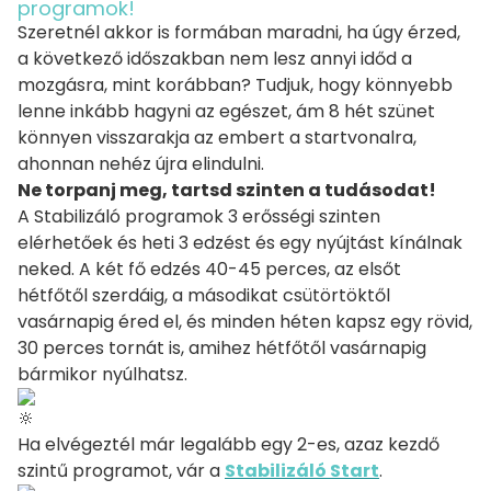
programok!
Szeretnél akkor is formában maradni, ha úgy érzed,
a következő időszakban nem lesz annyi időd a
mozgásra, mint korábban? Tudjuk, hogy könnyebb
lenne inkább hagyni az egészet, ám 8 hét szünet
könnyen visszarakja az embert a startvonalra,
ahonnan nehéz újra elindulni.
Ne torpanj meg, tartsd szinten a tudásodat!
A Stabilizáló programok 3 erősségi szinten
elérhetőek és heti 3 edzést és egy nyújtást kínálnak
neked. A két fő edzés 40-45 perces, az elsőt
hétfőtől szerdáig, a másodikat csütörtöktől
vasárnapig éred el, és minden héten kapsz egy rövid,
30 perces tornát is, amihez hétfőtől vasárnapig
bármikor nyúlhatsz.
Ha elvégeztél már legalább egy 2-es, azaz kezdő
szintű programot, vár a
Stabilizáló Start
.