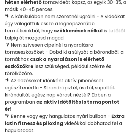
héten elérhető
tornavideót kapsz, az egyik 30-35, a
másik 40-45 perces.
🌴 A kánikulában nem szeretnél ugrálni - A videókat
úgy válogattuk össze a legnépszerűbb
termékeinkből, hogy
szökkenések nélkül
is tetőtől
talpig átmozgasd magad.
🌴 Nem szívesen cipelnél a nyaralásra
tornaeszközöket - Dobd ki a súlyzót a bőröndből, a
tornákhoz
csak a nyaraláson is elérhető
eszközökre
lesz szükséged, például székre és
törölközőre.
🌴 Az edzéseket időnként aktív pihenéssel
egészítenéd ki - Strandröpiztél, úsztál, supoltál,
kirándultál, egész nap várost néztél? Ebben a
programban
az aktív időtöltés is tornapontot
ér!
🌴 Benne vagy egy hangulatos nyári buliban -
Extra
latin fitnesz és piloxing
videókkal dobhatod fel a
hagulatodat.