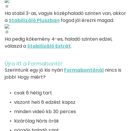
Ha stabil 3-as, vagyis középhaladó szinten van, akkor
a
Stabilizáló Pluszban
fogod jól érezni magad.
Ha pedig kőkemény 4-es, haladó szinten edzel,
válaszd a
Stabilizáló Extrát
.
Újra itt a Formabontó!
Szerintünk egy jó kis nyári
Formabontónál
nincs is
jobb! Hogy miért?
csak 6 hétig tart
viszont heti 6 edzést kapsz
minden videó kb 30 perces
kizárólag Nóris órák
pörgős haladó szint