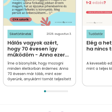
Sikertörténetek
Tudástár
2026. augusztus 3.
Hálás vagyok azért,
Elég a het
hogy 70 évesen így
ha nincs 
működöm - Anna ezer
tornapontjának
Íme a bizonyíték, hogy mozogni
A kevesebb edz
története
minden életkorban érdemes: Anna
mint a teljes k
70 évesen már több, mint ezer
Gyerünk, anyukám! tornát teljesített