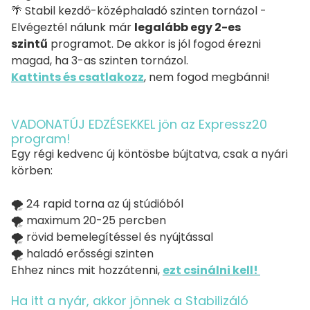
🌴 Stabil kezdő-középhaladó szinten tornázol -
Elvégeztél nálunk már
legalább egy 2-es
szintű
programot. De akkor is jól fogod érezni
magad, ha 3-as szinten tornázol.
Kattints és csatlakozz
, nem fogod megbánni!
VADONATÚJ EDZÉSEKKEL jön az Expressz20
program!
Egy régi kedvenc új köntösbe bújtatva, csak a nyári
körben:
🌪️ 24 rapid torna az új stúdióból
🌪️ maximum 20-25 percben
🌪️ rövid bemelegítéssel és nyújtással
🌪️ haladó erősségi szinten
Ehhez nincs mit hozzátenni,
ezt csinálni kell!
Ha itt a nyár, akkor jönnek a Stabilizáló