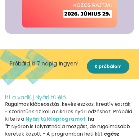
Próbáld ki 7 napig ingyen!
Kipróbálom
Itt a vadiúj Nyári túlélő!
Rugalmas időbeosztás, kevés eszköz, kreatív extrák
- szerintünk ez kell a sikeres nyári edzéshez. Próbáld
ki te is a
Nyári túlélőprogramot
, ha
🌴 Nyáron is folytatnád a mozgást, de rugalmasabb
keretek között - A programban heti két
egész