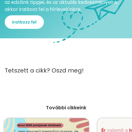
az edzőink tippjei, és az aktuális kedvezményeink,
akkor iratkozz fel a hírlevelünkre.
Iratkozz fel
Tetszett a cikk? Oszd meg!
További cikkeink