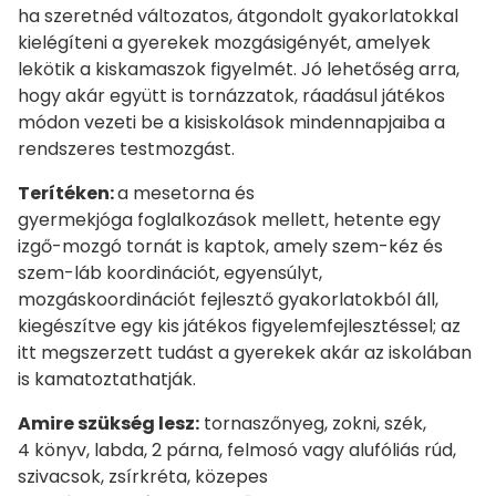
ha szeretnéd változatos, átgondolt gyakorlatokkal
kielégíteni a gyerekek mozgásigényét, amelyek
lekötik a kiskamaszok figyelmét. Jó lehetőség arra,
hogy akár együtt is tornázzatok, ráadásul játékos
módon vezeti be a kisiskolások mindennapjaiba a
rendszeres testmozgást.
Terítéken:
a mesetorna és
gyermekjóga foglalkozások mellett, hetente egy
izgő-mozgó tornát is kaptok, amely szem-kéz és
szem-láb koordinációt, egyensúlyt,
mozgáskoordinációt fejlesztő gyakorlatokból áll,
kiegészítve egy kis játékos figyelemfejlesztéssel; az
itt megszerzett tudást a gyerekek akár az iskolában
is kamatoztathatják.
Amire szükség lesz:
tornaszőnyeg, zokni, szék,
4 könyv, labda, 2 párna, felmosó vagy alufóliás rúd,
szivacsok, zsírkréta, közepes