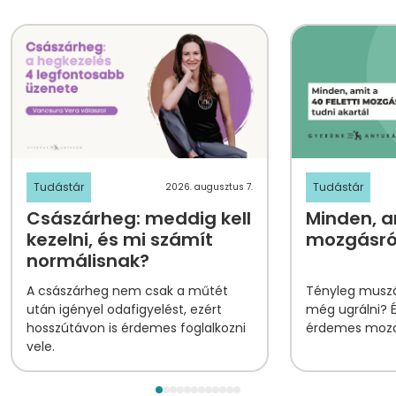
Tudástár
Tudástár
2026. augusztus 7.
Császárheg: meddig kell
Minden, am
kezelni, és mi számít
mozgásról
normálisnak?
A császárheg nem csak a műtét
Tényleg muszá
után igényel odafigyelést, ezért
még ugrálni? 
hosszútávon is érdemes foglalkozni
érdemes mozog
vele.