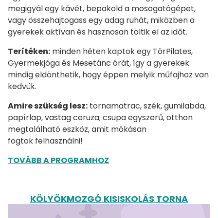
megigyál egy kávét, bepakold a mosogatógépet,
vagy összehajtogass egy adag ruhát, miközben a
gyerekek aktívan és hasznosan töltik el az időt.
Terítéken:
minden héten kaptok egy TörPilates,
Gyermekjóga és Mesetánc órát, így a gyerekek
mindig eldönthetik, hogy éppen melyik műfajhoz van
kedvük.
Amire szükség lesz:
tornamatrac, szék, gumilabda,
papírlap, vastag ceruza; csupa egyszerű, otthon
megtalálható eszköz, amit mókásan
fogtok felhasználni!
TOVÁBB A PROGRAMHOZ
KÖLYÖKMOZGÓ KISISKOLÁS TORNA