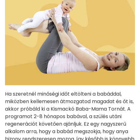
Ha szeretnél minőségi időt eltölteni a babáddal,
miközben kellemesen átmozgatod magadat és őt is,
akkor próbáld ki a Kismackó Baba-Mama Tornát. A
programot 2-8 hónapos babával, a szülés utáni
regenerációt követően ajánljuk. Ez egy nagyszerű
alkalom arra, hogy a babád megszokja, hogy anya
bizony rendszeresen mozog, így később is könnyebb