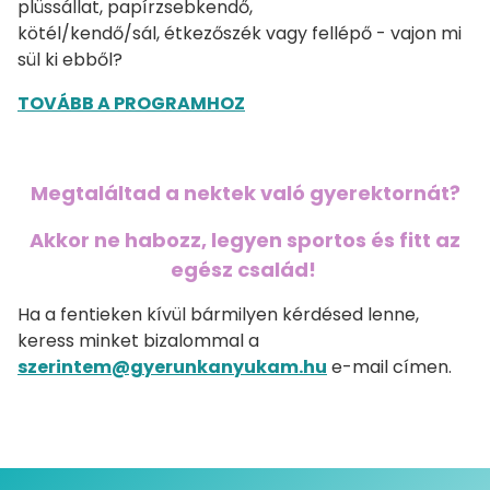
plüssállat, papírzsebkendő,
kötél/kendő/sál, étkezőszék vagy fellépő - vajon mi
sül ki ebből?
TOVÁBB A PROGRAMHOZ
Megtaláltad a nektek való gyerektornát?
Akkor ne habozz, legyen sportos és fitt az
egész család!
Ha a fentieken kívül bármilyen kérdésed lenne,
keress minket bizalommal a
szerintem@gyerunkanyukam.hu
e-mail címen.