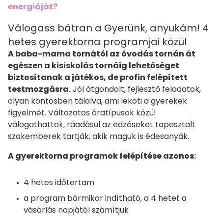
energiáját?
Válogass bátran a Gyerünk, anyukám! 4
hetes gyerektorna programjai közül
A baba-mama tornától az óvodás tornán át
egészen a kisiskolás tornáig lehetőséget
biztosítanak a játékos, de profin felépített
testmozgásra.
Jól átgondolt, fejlesztő feladatok,
olyan köntösben tálalva, ami leköti a gyerekek
figyelmét. Változatos óratípusok közül
válogathattok, ráadásul az edzéseket tapasztalt
szakemberek tartják, akik maguk is édesanyák.
A gyerektorna programok felépítése azonos:
4 hetes időtartam
a program bármikor indítható, a 4 hetet a
vásárlás napjától számítjuk