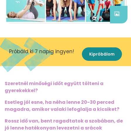
Próbáld ki 7 napig ingyen!
Kipróbálom
Szeretnél minőségi időt együtt tölteni a
gyerekekkel?
Esetleg jól esne, ha néha lenne 20-30 perced
magadra, amikor valaki lefoglalja a kicsiket?
Rossz idő van, bent ragadtatok a szobában, de
jó lenne hatékonyan levezetni a srácok